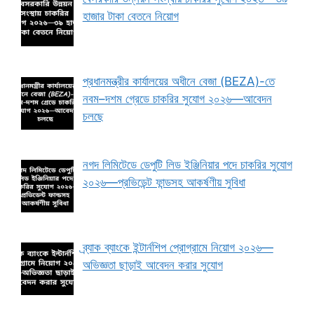
হাজার টাকা বেতনে নিয়োগ
প্রধানমন্ত্রীর কার্যালয়ের অধীনে বেজা (BEZA)-তে
নবম–দশম গ্রেডে চাকরির সুযোগ ২০২৬—আবেদন
চলছে
নগদ লিমিটেডে ডেপুটি লিড ইঞ্জিনিয়ার পদে চাকরির সুযোগ
২০২৬—প্রভিডেন্ট ফান্ডসহ আকর্ষণীয় সুবিধা
ব্র্যাক ব্যাংকে ইন্টার্নশিপ প্রোগ্রামে নিয়োগ ২০২৬—
অভিজ্ঞতা ছাড়াই আবেদন করার সুযোগ