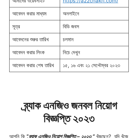
আমাদের ওয়েবসাইট
https://a2zchakri.com/
আবেদন করার মাধ্যম
অনলাইনে
সূত্র
বিডি জবস
আবেদনের শুরুর তারিখ
চলমান
আবেদন করার লিংক
নিচে দেখুন
আবেদন করার শেষ তারিখ
১৫, ১৬ এবং ২১ সেপ্টেম্বর ২০২৩
ব্র্যাক এনজিও জনবল নিয়োগ
বিজ্ঞপ্তি ২০২৩
আপনি কি
“
ব্র্যাক এনজিও নিয়োগ বিজ্ঞপ্তি – ২০২৩ “
খুঁজছেন? যদি খুঁজে