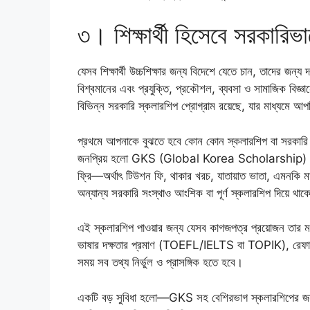
৩। শিক্ষার্থী হিসেবে সরকারিভা
যেসব শিক্ষার্থী উচ্চশিক্ষার জন্য বিদেশে যেতে চান, তাদের জন্য
বিশ্বমানের এবং প্রযুক্তি, প্রকৌশল, ব্যবসা ও সামাজিক বিজ্
বিভিন্ন সরকারি স্কলারশিপ প্রোগ্রাম রয়েছে, যার মাধ্যমে আ
প্রথমে আপনাকে বুঝতে হবে কোন কোন স্কলারশিপ বা সরকারি প্র
জনপ্রিয় হলো GKS (Global Korea Scholarship)। এই স্
ফ্রি—অর্থাৎ টিউশন ফি, থাকার খরচ, যাতায়াত ভাতা, এমনকি মা
অন্যান্য সরকারি সংস্থাও আংশিক বা পূর্ণ স্কলারশিপ দিয়ে থা
এই স্কলারশিপ পাওয়ার জন্য যেসব কাগজপত্র প্রয়োজন তার মধ্য
ভাষার দক্ষতার প্রমাণ (TOEFL/IELTS বা TOPIK), রেফার
সময় সব তথ্য নির্ভুল ও প্রাসঙ্গিক হতে হবে।
একটি বড় সুবিধা হলো—GKS সহ বেশিরভাগ স্কলারশিপের জন্য আ