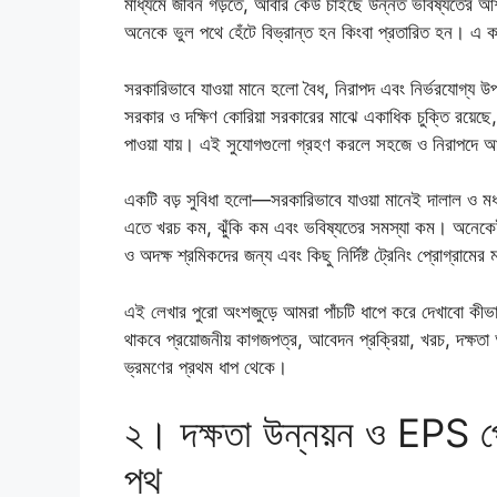
মাধ্যমে জীবন গড়তে, আবার কেউ চাইছে উন্নত ভবিষ্যতের আশা
অনেকে ভুল পথে হেঁটে বিভ্রান্ত হন কিংবা প্রতারিত হন। এ কা
সরকারিভাবে যাওয়া মানে হলো বৈধ, নিরাপদ এবং নির্ভরযোগ্য উপায
সরকার ও দক্ষিণ কোরিয়া সরকারের মাঝে একাধিক চুক্তি রয়েছে, যা
পাওয়া যায়। এই সুযোগগুলো গ্রহণ করলে সহজে ও নিরাপদে আপন
একটি বড় সুবিধা হলো—সরকারিভাবে যাওয়া মানেই দালাল ও মধ্যস
এতে খরচ কম, ঝুঁকি কম এবং ভবিষ্যতের সমস্যা কম। অনেকেই জ
ও অদক্ষ শ্রমিকদের জন্য এবং কিছু নির্দিষ্ট ট্রেনিং প্রোগ্রামের
এই লেখার পুরো অংশজুড়ে আমরা পাঁচটি ধাপে করে দেখাবো কীভা
থাকবে প্রয়োজনীয় কাগজপত্র, আবেদন প্রক্রিয়া, খরচ, দক্ষতা অ
ভ্রমণের প্রথম ধাপ থেকে।
২। দক্ষতা উন্নয়ন ও EPS প্র
পথ