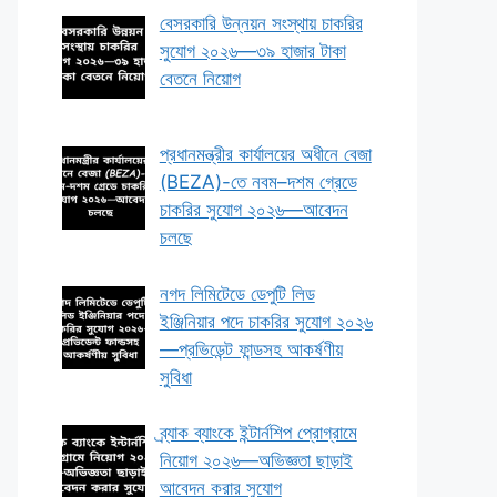
বেসরকারি উন্নয়ন সংস্থায় চাকরির
সুযোগ ২০২৬—৩৯ হাজার টাকা
বেতনে নিয়োগ
প্রধানমন্ত্রীর কার্যালয়ের অধীনে বেজা
(BEZA)-তে নবম–দশম গ্রেডে
চাকরির সুযোগ ২০২৬—আবেদন
চলছে
নগদ লিমিটেডে ডেপুটি লিড
ইঞ্জিনিয়ার পদে চাকরির সুযোগ ২০২৬
—প্রভিডেন্ট ফান্ডসহ আকর্ষণীয়
সুবিধা
ব্র্যাক ব্যাংকে ইন্টার্নশিপ প্রোগ্রামে
নিয়োগ ২০২৬—অভিজ্ঞতা ছাড়াই
আবেদন করার সুযোগ