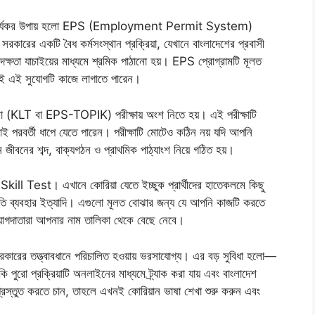
ন্যতম কার্যকর উপায় হলো EPS (Employment Permit System)
া সরকারের একটি বৈধ কর্মসংস্থান প্রক্রিয়া, যেখানে বাংলাদেশের প্রবাসী
ষ্ট দক্ষতা যাচাইয়ের মাধ্যমে শ্রমিক পাঠানো হয়। EPS প্রোগ্রামটি মূলত
জেই এই সুযোগটি কাজে লাগাতে পারেন।
ভাষা (KLT বা EPS-TOPIK) পরীক্ষায় অংশ নিতে হয়। এই পরীক্ষাটি
ীর্ণরাই পরবর্তী ধাপে যেতে পারেন। পরীক্ষাটি মোটেও কঠিন নয় যদি আপনি
দিন জীবনের শব্দ, বাক্যগঠন ও প্রাথমিক পাঠ্যাংশ নিয়ে গঠিত হয়।
়ন বা Skill Test। এখানে কোরিয়া যেতে ইচ্ছুক প্রার্থীদের হাতেকলমে কিছু
তি ব্যবহার ইত্যাদি। এগুলো মূলত বোঝার জন্য যে আপনি কাজটি করতে
িয়োগদাতারা আপনার নাম তালিকা থেকে বেছে নেবে।
 সরকারের তত্ত্বাবধানে পরিচালিত হওয়ায় ভরসাযোগ্য। এর বড় সুবিধা হলো—
রো প্রক্রিয়াটি অনলাইনের মাধ্যমে ট্র্যাক করা যায় এবং বাংলাদেশ
্রস্তুত করতে চান, তাহলে এখনই কোরিয়ান ভাষা শেখা শুরু করুন এবং