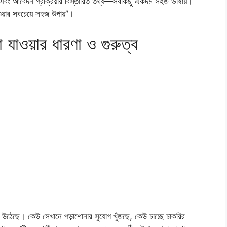
ষণ এবং আবেদন প্রক্রিয়ার বিস্তারিত তথ্য—সবকিছু একদম সহজ ভাষায়।
ওয়ার সবচেয়ে সহজ উপায়”।
 যাওয়ার ধারণা ও গুরুত্ব
়ে উঠেছে। কেউ সেখানে পড়াশোনার সুযোগ খুঁজছে, কেউ চাচ্ছে চাকরির