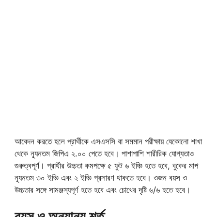
আবেদন করতে হলে প্রার্থীকে এসএসসি বা সমমান পরীক্ষায় যেকোনো শাখা
থেকে ন্যূনতম জিপিএ ২.০০ পেতে হবে। পাশাপাশি শারীরিক যোগ্যতাও
গুরুত্বপূর্ণ। প্রার্থীর উচ্চতা কমপক্ষে ৫ ফুট ৬ ইঞ্চি হতে হবে, বুকের মাপ
ন্যূনতম ৩০ ইঞ্চি এবং ২ ইঞ্চি প্রসারণ থাকতে হবে। ওজন বয়স ও
উচ্চতার সঙ্গে সামঞ্জস্যপূর্ণ হতে হবে এবং চোখের দৃষ্টি ৬/৬ হতে হবে।
বয়স ও অন্যান্য শর্ত