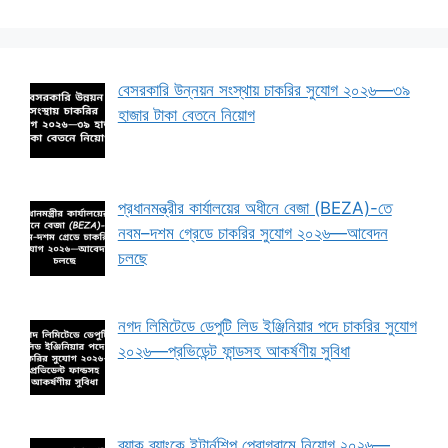
বেসরকারি উন্নয়ন সংস্থায় চাকরির সুযোগ ২০২৬—৩৯
হাজার টাকা বেতনে নিয়োগ
প্রধানমন্ত্রীর কার্যালয়ের অধীনে বেজা (BEZA)-তে
নবম–দশম গ্রেডে চাকরির সুযোগ ২০২৬—আবেদন
চলছে
নগদ লিমিটেডে ডেপুটি লিড ইঞ্জিনিয়ার পদে চাকরির সুযোগ
২০২৬—প্রভিডেন্ট ফান্ডসহ আকর্ষণীয় সুবিধা
ব্র্যাক ব্যাংকে ইন্টার্নশিপ প্রোগ্রামে নিয়োগ ২০২৬—