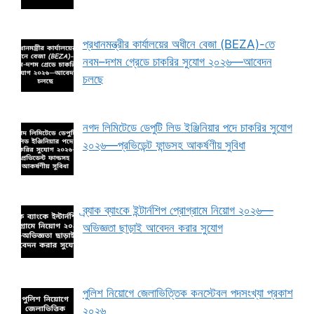
প্রধানমন্ত্রীর কার্যালয়ের অধীনে বেজা (BEZA)-তে
নবম–দশম গ্রেডে চাকরির সুযোগ ২০২৬—আবেদন
চলছে
নগদ লিমিটেডে ডেপুটি লিড ইঞ্জিনিয়ার পদে চাকরির সুযোগ
২০২৬—প্রভিডেন্ট ফান্ডসহ আকর্ষণীয় সুবিধা
ব্র্যাক ব্যাংকে ইন্টার্নশিপ প্রোগ্রামে নিয়োগ ২০২৬—
অভিজ্ঞতা ছাড়াই আবেদন করার সুযোগ
পুলিশ নিয়োগে জেলাভিত্তিক কনস্টেবল পদসংখ্যা প্রকাশ
২০২৬