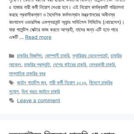
৫ হাজার নারী কর্মী নিয়োগ দেওয়া হবে। এই নিয়োগ কার্যক্রমটি পরিচালনা
করছে প্রবাসীকল্যাণ ও বৈদেশিক কর্মসংস্থান মন্ত্রণালয়ের অধীনস্থ
বাংলাদেশ ওভারসিজ এমপ্লয়মেন্ট অ্যান্ড সার্ভিসেস লিমিটেড (বোয়েসেল)।
যারা গার্মেন্টস সেক্টরে কাজ করতে আগ্রহী, তাদের জন্য এটি হতে পারে
একটি …
Read more
Categories
চাকরির বিজ্ঞপ্তি
,
কোম্পানী চাকরি
,
ক্যারিয়ার ডেভেলপমেন্ট
,
চাকরির
আবেদন
,
চাকরির প্রস্তুতি
,
দেশের বাইরের চাকরি
,
বেসরকারী চাকরি
,
সাপ্তাহিক চাকরির খবর
Tags
জর্ডান গার্মেন্টস জব
,
নারী কর্মী নিয়োগ ২০২৬
,
বিদেশে চাকরির
সুযোগ
,
বিনা খরচে জর্ডানে চাকরি
Leave a comment