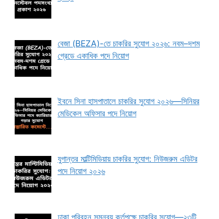
বেজা (BEZA)-তে চাকরির সুযোগ ২০২৬: নবম–দশম
গ্রেডে একাধিক পদে নিয়োগ
ইবনে সিনা হাসপাতালে চাকরির সুযোগ ২০২৬—সিনিয়র
মেডিকেল অফিসার পদে নিয়োগ
যুগান্তর মাল্টিমিডিয়ায় চাকরির সুযোগ: নিউজরুম এডিটর
পদে নিয়োগ ২০২৬
ঢাকা পরিবহন সমন্বয় কর্তৃপক্ষে চাকরির সুযোগ—২৩টি