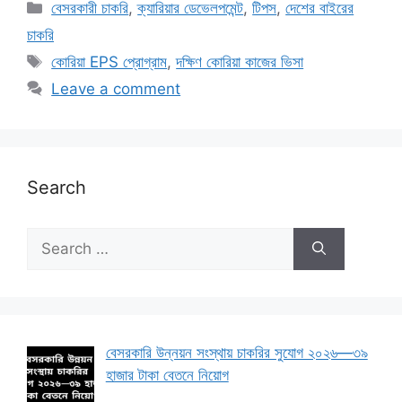
Categories
বেসরকারী চাকরি
,
ক্যারিয়ার ডেভেলপমেন্ট
,
টিপস
,
দেশের বাইরের
চাকরি
Tags
কোরিয়া EPS প্রোগ্রাম
,
দক্ষিণ কোরিয়া কাজের ভিসা
Leave a comment
Search
Search
for:
বেসরকারি উন্নয়ন সংস্থায় চাকরির সুযোগ ২০২৬—৩৯
হাজার টাকা বেতনে নিয়োগ