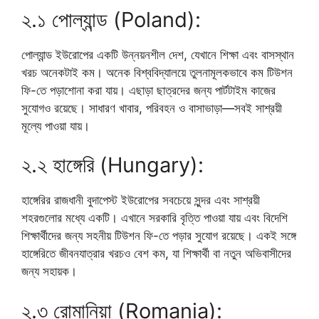
২.১ পোল্যান্ড (Poland):
পোল্যান্ড ইউরোপের একটি উন্নয়নশীল দেশ, যেখানে শিক্ষা এবং বাসস্থান
খরচ অনেকটাই কম। অনেক বিশ্ববিদ্যালয়ে তুলনামূলকভাবে কম টিউশন
ফি-তে পড়াশোনা করা যায়। এছাড়া ছাত্রদের জন্য পার্টটাইম কাজের
সুযোগও রয়েছে। সাধারণ খাবার, পরিবহন ও বাসাভাড়া—সবই সাশ্রয়ী
মূল্যে পাওয়া যায়।
২.২ হাঙ্গেরি (Hungary):
হাঙ্গেরির রাজধানী বুদাপেস্ট ইউরোপের সবচেয়ে সুন্দর এবং সাশ্রয়ী
শহরগুলোর মধ্যে একটি। এখানে সরকারি বৃত্তি পাওয়া যায় এবং বিদেশি
শিক্ষার্থীদের জন্য সহনীয় টিউশন ফি-তে পড়ার সুযোগ রয়েছে। একই সঙ্গে
হাঙ্গেরিতে জীবনযাত্রার খরচও বেশ কম, যা শিক্ষার্থী বা নতুন অভিবাসীদের
জন্য সহায়ক।
২.৩ রোমানিয়া (Romania):