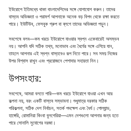
ইউরোপে ইতিমধ্যে থাকা বাংলাদেশিদের সঙ্গে যোগাযোগ করুন। তাদের
বাস্তব অভিজ্ঞতা ও পরামর্শ আপনাকে অনেক বড় বিপদ থেকে রক্ষা করতে
পারে। ইউটিউব, ফেসবুক গ্রুপ বা ব্লগে তাদের অভিজ্ঞতা পড়ুন।
সবশেষে বলব—কম খরচে ইউরোপে যাওয়ার স্বপ্ন একেবারেই অসম্ভব
নয়। আপনি যদি সঠিক তথ্য, মনোভাব এবং ধৈর্যের সঙ্গে এগিয়ে যান,
তাহলে আপনার এই স্বপ্ন বাস্তবেও রূপ নিতে পারে। সব সময় নিজের
উপর বিশ্বাস রাখুন এবং প্রয়োজনে পেশাদার সহায়তা নিন।
উপসংহার:
সবশেষে, আমরা বলতে পারি—কম খরচে ইউরোপে যাওয়া এখন আর
কল্পনা নয়, বরং একটি বাস্তব সম্ভাবনা। শুধুমাত্র দরকার সঠিক
পরিকল্পনা, সঠিক দেশ নির্বাচন, সতর্ক পদক্ষেপ এবং ধৈর্য। পোল্যান্ড,
হাঙ্গেরি, রোমানিয়া কিংবা বুলগেরিয়া—এমন দেশগুলো আপনার জন্য হতে
পারে সোনালি সুযোগের দরজা।