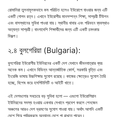
রোমানিয়া তুলনামূলকভাবে কম পরিচিত হলেও ইউরোপে যাওয়ার জন্য এটি
একটি গোপন রত্ন। এখানে ইউরোপীয় মানসম্পন্ন শিক্ষা, সাশ্রয়ী টিউশন
এবং বাসস্থানের সুবিধা পাওয়া যায়। স্থানীয় খাবার এবং পরিবহন ব্যবস্থাও
অত্যন্ত সাশ্রয়ী। বাংলাদেশি শিক্ষার্থীদের জন্য এটি একটি চমৎকার
বিকল্প।
২.৪ বুলগেরিয়া (Bulgaria):
বুলগেরিয়া ইউরোপীয় ইউনিয়নের একটি দেশ যেখানে জীবনযাত্রার ব্যয়
অনেক কম। এখানে বিভিন্ন আন্তর্জাতিক কোর্স, সরকারি বৃত্তি এবং
ইংরেজি ভাষায় উচ্চশিক্ষার সুযোগ রয়েছে। কাজের ক্ষেত্রেও সুযোগ তৈরি
হচ্ছে, বিশেষ করে হসপিটালিটি ও আইটি খাতে।
এই দেশগুলোর সবচেয়ে বড় সুবিধা হলো — এগুলো ইউরোপিয়ান
ইউনিয়নের সদস্য হওয়ায় একবার সেখানে প্রবেশ করলে শেনজেন
অঞ্চলের আরও দেশ ভ্রমণের সুযোগ পাওয়া যায়। অর্থাৎ আপনি একটি
দেশে গিয়ে পর্যায়ক্রমে অন্যান্য দেশে পা রাখতে পারেন।