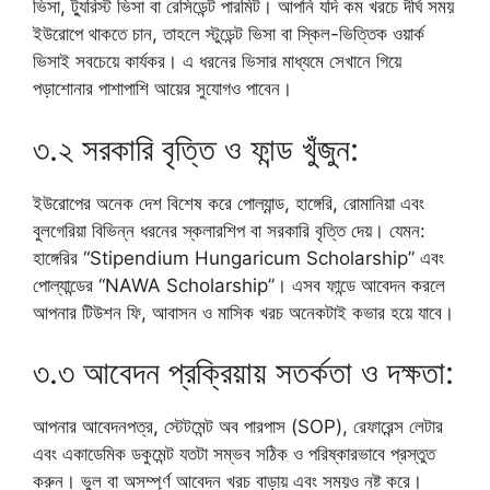
ভিসা, ট্যুরিস্ট ভিসা বা রেসিডেন্ট পারমিট। আপনি যদি কম খরচে দীর্ঘ সময়
ইউরোপে থাকতে চান, তাহলে স্টুডেন্ট ভিসা বা স্কিল-ভিত্তিক ওয়ার্ক
ভিসাই সবচেয়ে কার্যকর। এ ধরনের ভিসার মাধ্যমে সেখানে গিয়ে
পড়াশোনার পাশাপাশি আয়ের সুযোগও পাবেন।
৩.২ সরকারি বৃত্তি ও ফান্ড খুঁজুন:
ইউরোপের অনেক দেশ বিশেষ করে পোল্যান্ড, হাঙ্গেরি, রোমানিয়া এবং
বুলগেরিয়া বিভিন্ন ধরনের স্কলারশিপ বা সরকারি বৃত্তি দেয়। যেমন:
হাঙ্গেরির “Stipendium Hungaricum Scholarship” এবং
পোল্যান্ডের “NAWA Scholarship”। এসব ফান্ডে আবেদন করলে
আপনার টিউশন ফি, আবাসন ও মাসিক খরচ অনেকটাই কভার হয়ে যাবে।
৩.৩ আবেদন প্রক্রিয়ায় সতর্কতা ও দক্ষতা:
আপনার আবেদনপত্র, স্টেটমেন্ট অব পারপাস (SOP), রেফারেন্স লেটার
এবং একাডেমিক ডকুমেন্ট যতটা সম্ভব সঠিক ও পরিষ্কারভাবে প্রস্তুত
করুন। ভুল বা অসম্পূর্ণ আবেদন খরচ বাড়ায় এবং সময়ও নষ্ট করে।