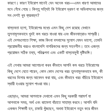
কারণে। কারণ ইউরোপ মানেই যেন অনেক খরচ—এমন ধারণা আমাদের
মনে গেঁথে গেছে। কিন্তু সত্যিই কি ইউরোপ ভ্রমণ বা অভিবাসনের জন্য
সব দেশই খুব ব্যয়বহুল?
বাস্তবতা হলো, ইউরোপের মধ্যে এমন কিছু দেশ রয়েছে যেখানে
তুলনামূলকভাবে খুবই কম খরচে যাওয়া যায় এবং জীবনযাত্রাও সাশ্রয়ী।
এই দেশগুলোতে শিক্ষা, কাজ কিংবা বসবাসের সুযোগ যেমন ভালো, তেমনি
প্রয়োজনীয় খরচও বাংলাদেশি নাগরিকদের জন্য সহনশীল। তবে এজন্য
প্রয়োজন সঠিক তথ্য, পরিকল্পনা এবং একটি বাস্তবমুখী দৃষ্টিভঙ্গি।
এই লেখায় আমরা আলোচনা করব কীভাবে আপনি কম খরচে ইউরোপের
কিছু দেশে যেতে পারেন, কোন কোন দেশের খরচ তুলনামূলকভাবে কম, কী
ধরনের ভিসার জন্য আবেদন করা যায়, এবং কীভাবে খরচ বাঁচিয়ে ইউরোপে
স্থায়ী হওয়ার সুযোগ পাওয়া যায়।
এছাড়াও, আমরা আপনাকে দেখাবো এমন কিছু দরকারী পরামর্শ যা
আপনাকে সময়, অর্থ এবং ঝামেলা বাঁচাতে সাহায্য করবে। আপনি যদি
একজন শিক্ষার্থী হন, চাকরি খুঁজছেন, অথবা ইউরোপে নতুন করে জীবন