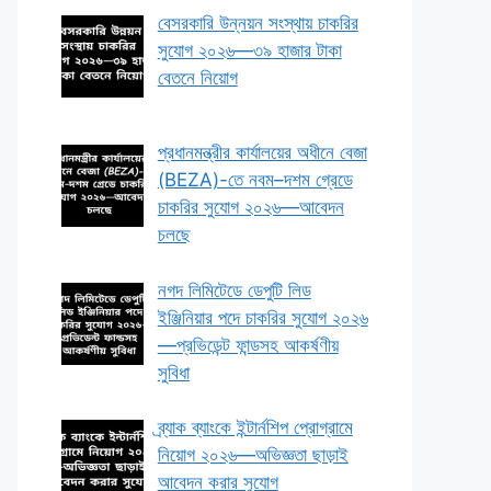
বেসরকারি উন্নয়ন সংস্থায় চাকরির
সুযোগ ২০২৬—৩৯ হাজার টাকা
বেতনে নিয়োগ
প্রধানমন্ত্রীর কার্যালয়ের অধীনে বেজা
(BEZA)-তে নবম–দশম গ্রেডে
চাকরির সুযোগ ২০২৬—আবেদন
চলছে
নগদ লিমিটেডে ডেপুটি লিড
ইঞ্জিনিয়ার পদে চাকরির সুযোগ ২০২৬
—প্রভিডেন্ট ফান্ডসহ আকর্ষণীয়
সুবিধা
ব্র্যাক ব্যাংকে ইন্টার্নশিপ প্রোগ্রামে
নিয়োগ ২০২৬—অভিজ্ঞতা ছাড়াই
আবেদন করার সুযোগ