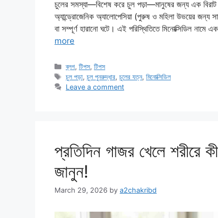
চুলের সমস্যা—বিশেষ করে চুল পড়া—মানুষের জন্য এক বিরাট 
অ্যান্ড্রোজেনিক অ্যালোপেসিয়া (পুরুষ ও মহিলা উভয়ের জন্য সা
বা সম্পূর্ণ হারানো ঘটে। এই পরিস্থিতিতে মিনোক্সিডিল নাম
more
Categories
ব্লগ
,
টিপস
,
টিপস
Tags
চুল পড়া
,
চুল পুনরুদ্ধার
,
চুলের যত্ন
,
মিনোক্সিডিল
Leave a comment
প্রতিদিন গাজর খেলে শরীরে 
জানুন!
March 29, 2026
by
a2chakribd