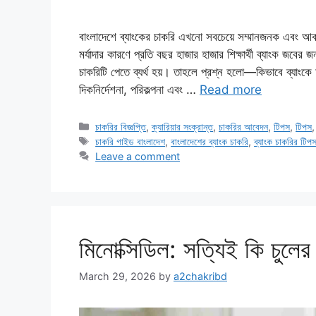
বাংলাদেশে ব্যাংকের চাকরি এখনো সবচেয়ে সম্মানজনক এবং আকর
মর্যাদার কারণে প্রতি বছর হাজার হাজার শিক্ষার্থী ব্যাংক জবের 
চাকরিটি পেতে ব্যর্থ হয়। তাহলে প্রশ্ন হলো—কিভাবে ব্যাংকে
দিকনির্দেশনা, পরিকল্পনা এবং …
Read more
Categories
চাকরির বিজ্ঞপ্তি
,
ক্যারিয়ার সংক্রান্ত
,
চাকরির আবেদন
,
টিপস
,
টিপস
Tags
চাকরি গাইড বাংলাদেশ
,
বাংলাদেশের ব্যাংক চাকরি
,
ব্যাংক চাকরির টি
Leave a comment
মিনোক্সিডিল: সত্যিই কি চুলের 
March 29, 2026
by
a2chakribd