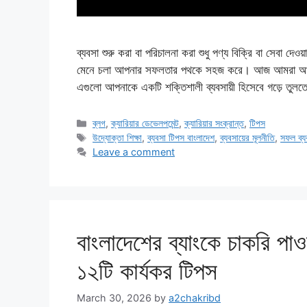
ব্যবসা শুরু করা বা পরিচালনা করা শুধু পণ্য বিক্রি বা সেবা দেও
মেনে চলা আপনার সফলতার পথকে সহজ করে। আজ আমরা আলোচন
এগুলো আপনাকে একটি শক্তিশালী ব্যবসায়ী হিসেবে গড়ে তুলতে
Categories
ব্লগ
,
ক্যারিয়ার ডেভেলপমেন্ট
,
ক্যারিয়ার সংক্রান্ত
,
টিপস
Tags
উদ্যোক্তা শিক্ষা
,
ব্যবসা টিপস বাংলাদেশ
,
ব্যবসায়ের মূলনীতি
,
সফল ব্য
Leave a comment
বাংলাদেশের ব্যাংকে চাকরি 
১২টি কার্যকর টিপস
March 30, 2026
by
a2chakribd