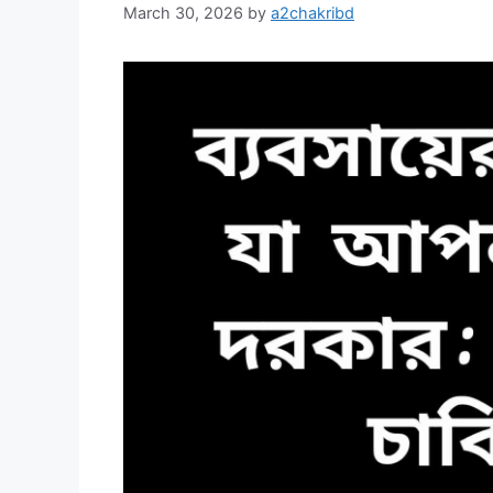
March 30, 2026
by
a2chakribd