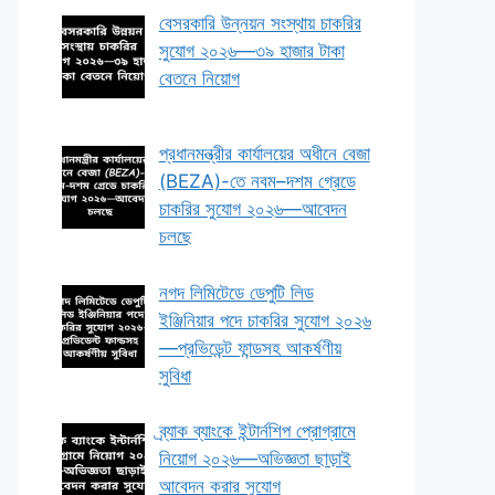
বেসরকারি উন্নয়ন সংস্থায় চাকরির
সুযোগ ২০২৬—৩৯ হাজার টাকা
বেতনে নিয়োগ
প্রধানমন্ত্রীর কার্যালয়ের অধীনে বেজা
(BEZA)-তে নবম–দশম গ্রেডে
চাকরির সুযোগ ২০২৬—আবেদন
চলছে
নগদ লিমিটেডে ডেপুটি লিড
ইঞ্জিনিয়ার পদে চাকরির সুযোগ ২০২৬
—প্রভিডেন্ট ফান্ডসহ আকর্ষণীয়
সুবিধা
ব্র্যাক ব্যাংকে ইন্টার্নশিপ প্রোগ্রামে
নিয়োগ ২০২৬—অভিজ্ঞতা ছাড়াই
আবেদন করার সুযোগ