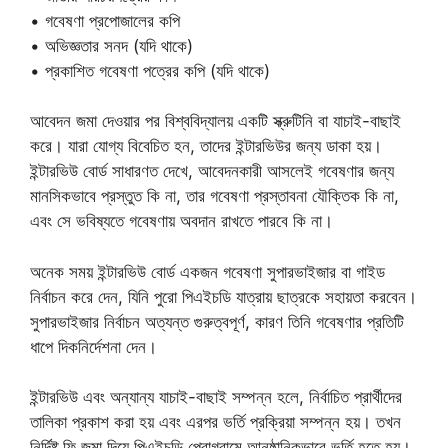
• গবেষণা প্রপোজালের কপি
• অভিজ্ঞতার সনদ (যদি থাকে)
• প্রকাশিত গবেষণা পত্রের কপি (যদি থাকে)
আবেদন জমা দেওয়ার পর বিশ্ববিদ্যালয় একটি স্ক্রুটিনি বা যাচাই-বাছাই
করে। যারা যোগ্য বিবেচিত হন, তাদের ইন্টারভিউর জন্য ডাকা হয়।
ইন্টারভিউ বোর্ড সাধারণত দেখে, আবেদনকারী আসলেই গবেষণার জন্য
মানসিকভাবে প্রস্তুত কি না, তার গবেষণা প্রস্তাবনা যৌক্তিক কি না,
এবং সে ভবিষ্যতে গবেষণায় অবদান রাখতে পারবে কি না।
অনেক সময় ইন্টারভিউ বোর্ড একজন গবেষণা সুপারভাইজার বা গাইড
নির্বাচন করে দেন, যিনি পুরো পিএইচডি যাত্রায় ছাত্রকে সহায়তা করবেন।
সুপারভাইজার নির্বাচন অত্যন্ত গুরুত্বপূর্ণ, কারণ তিনি গবেষণার প্রতিটি
ধাপে দিকনির্দেশনা দেন।
ইন্টারভিউ এবং অন্যান্য যাচাই-বাছাই সম্পন্ন হলে, নির্বাচিত প্রার্থীদের
তালিকা প্রকাশ করা হয় এবং এরপর ভর্তি প্রক্রিয়া সম্পন্ন হয়। তখন
নির্দিষ্ট ফি জমা দিয়ে পিএইচডি প্রোগ্রামে আনুষ্ঠানিকভাবে ভর্তি হতে হয়।