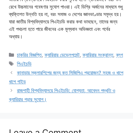
রেখে উচ্চমানের গবেষণার সুযোগ পাওয়া। এই ডিগ্রি অর্জনের মাধ্যমে শুধু
ব্যক্তিগত উন্নতি হয় না, বরং সমাজ ও দেশের জ্ঞানভাণ্ডার সমৃদ্ধ হয়।
যারা জাতীয় বিশ্ববিদ্যালয়ে পিএইচডি করার কথা ভাবছেন, তাদের জন্য
এই পথচলা হতে পারে জীবনের এক মূল্যবান অভিজ্ঞতা এবং গর্বের
অধ্যায়।
Categories
চাকরির বিজ্ঞপ্তি
,
ক্যারিয়ার ডেভেলপমেন্ট
,
ক্যারিয়ার সংক্রান্ত
,
ব্লগ
Tags
পিএইচডি
কানাডায় স্কলারশিপের জন্য কত সিজিপিএ প্রয়োজন? সহজ ও ধাপে
ধাপে গাইড
রাজশাহী বিশ্ববিদ্যালয়ে পিএইচডি: যোগ্যতা, আবেদন পদ্ধতি ও
ক্যারিয়ার গড়ার সুযোগ।
Leave a Comment