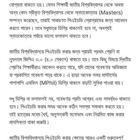
যোগ্যতা থাকতে হয়। যেসব শিক্ষার্থী জাতীয় বিশ্ববিদ্যালয় থেকে অথবা
অন্য কোন স্বীকৃত বিশ্ববিদ্যালয় থেকে স্নাতকোত্তর (Masters)
সম্পন্ন করেছেন, তারাই সাধারণত পিএইচডি প্রোগ্রামের জন্য আবেদন
করতে পারেন। তবে শুধুমাত্র ডিগ্রি থাকলেই হবে না, অবশ্যই
স্নাতকোত্তর পর্যায়ে ভালো ফলাফল থাকতে হবে।
জাতীয় বিশ্ববিদ্যালয়ে পিএইচডি করার জন্য প্রায়ই প্রথম শ্রেণি বা
ন্যূনতম জিপিএ ৩.০ (৪.০ স্কেলে) থাকতে হয়। তবে কিছু বিষয়ে দ্বিতীয়
শ্রেণির শিক্ষার্থীরাও আবেদন করতে পারে, যদি তাদের গবেষণার অভিজ্ঞতা
বা প্রকাশিত গবেষণা পত্র থাকে। এ ছাড়া অনেক সময় মাস্টার্সের
পাশাপাশি এমফিল (MPhil) ডিগ্রি থাকলে বাড়তি সুবিধা পাওয়া যায়।
শুধু ডিগ্রি বা ফলাফলই নয়, গবেষণার প্রতি আগ্রহ এবং সামর্থ্যও থাকতে
হবে। পিএইচডি করার সময় অনেক কঠিন সমস্যা সমাধান করতে হয়।
তাই ছাত্রের মধ্যে ধৈর্য, অনুসন্ধানী মনোভাব এবং নিয়মিত কাজ করার
মানসিকতা থাকা জরুরি।
জাতীয় বিশ্ববিদ্যালয়ে পিএইচডি করার ক্ষেত্রে আরও একটি গুরুত্বপূর্ণ