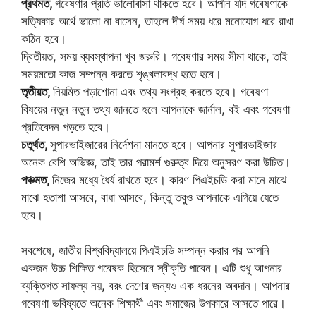
প্রথমত,
গবেষণার প্রতি ভালোবাসা থাকতে হবে। আপনি যদি গবেষণাকে
সত্যিকার অর্থে ভালো না বাসেন, তাহলে দীর্ঘ সময় ধরে মনোযোগ ধরে রাখা
কঠিন হবে।
দ্বিতীয়ত, সময় ব্যবস্থাপনা খুব জরুরি। গবেষণার সময় সীমা থাকে, তাই
সময়মতো কাজ সম্পন্ন করতে শৃঙ্খলাবদ্ধ হতে হবে।
তৃতীয়ত,
নিয়মিত পড়াশোনা এবং তথ্য সংগ্রহ করতে হবে। গবেষণা
বিষয়ের নতুন নতুন তথ্য জানতে হলে আপনাকে জার্নাল, বই এবং গবেষণা
প্রতিবেদন পড়তে হবে।
চতুর্থত,
সুপারভাইজারের নির্দেশনা মানতে হবে। আপনার সুপারভাইজার
অনেক বেশি অভিজ্ঞ, তাই তার পরামর্শ গুরুত্ব দিয়ে অনুসরণ করা উচিত।
পঞ্চমত,
নিজের মধ্যে ধৈর্য রাখতে হবে। কারণ পিএইচডি করা মানে মাঝে
মাঝে হতাশা আসবে, বাধা আসবে, কিন্তু তবুও আপনাকে এগিয়ে যেতে
হবে।
সবশেষে, জাতীয় বিশ্ববিদ্যালয়ে পিএইচডি সম্পন্ন করার পর আপনি
একজন উচ্চ শিক্ষিত গবেষক হিসেবে স্বীকৃতি পাবেন। এটি শুধু আপনার
ব্যক্তিগত সাফল্য নয়, বরং দেশের জন্যও এক ধরনের অবদান। আপনার
গবেষণা ভবিষ্যতে অনেক শিক্ষার্থী এবং সমাজের উপকারে আসতে পারে।