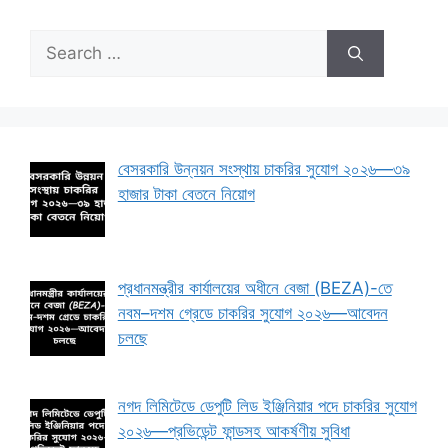
Search
for:
বেসরকারি উন্নয়ন সংস্থায় চাকরির সুযোগ ২০২৬—৩৯
হাজার টাকা বেতনে নিয়োগ
প্রধানমন্ত্রীর কার্যালয়ের অধীনে বেজা (BEZA)-তে
নবম–দশম গ্রেডে চাকরির সুযোগ ২০২৬—আবেদন
চলছে
নগদ লিমিটেডে ডেপুটি লিড ইঞ্জিনিয়ার পদে চাকরির সুযোগ
২০২৬—প্রভিডেন্ট ফান্ডসহ আকর্ষণীয় সুবিধা