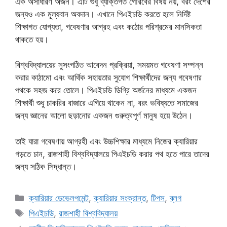
এক অসাধারণ অর্জন। এটি শুধু ব্যক্তিগত গৌরবের বিষয় নয়, বরং দেশের
জন্যও এক মূল্যবান অবদান। এখানে পিএইচডি করতে হলে নির্দিষ্ট
শিক্ষাগত যোগ্যতা, গবেষণার আগ্রহ এবং কঠোর পরিশ্রমের মানসিকতা
থাকতে হয়।
বিশ্ববিদ্যালয়ের সুসংগঠিত আবেদন প্রক্রিয়া, সময়মত গবেষণা সম্পন্ন
করার কাঠামো এবং আর্থিক সহায়তার সুযোগ শিক্ষার্থীদের জন্য গবেষণার
পথকে সহজ করে তোলে। পিএইচডি ডিগ্রি অর্জনের মাধ্যমে একজন
শিক্ষার্থী শুধু চাকরির বাজারে এগিয়ে থাকেন না, বরং ভবিষ্যতে সমাজের
জন্য জ্ঞানের আলো ছড়ানোর একজন গুরুত্বপূর্ণ মানুষ হয়ে উঠেন।
তাই যারা গবেষণায় আগ্রহী এবং উচ্চশিক্ষার মাধ্যমে নিজের ক্যারিয়ার
গড়তে চান, রাজশাহী বিশ্ববিদ্যালয়ে পিএইচডি করার পথ হতে পারে তাদের
জন্য সঠিক সিদ্ধান্ত।
Categories
ক্যারিয়ার ডেভেলপমেন্ট
,
ক্যারিয়ার সংক্রান্ত
,
টিপস
,
ব্লগ
Tags
পিএইচডি
,
রাজশাহী বিশ্ববিদ্যালয়