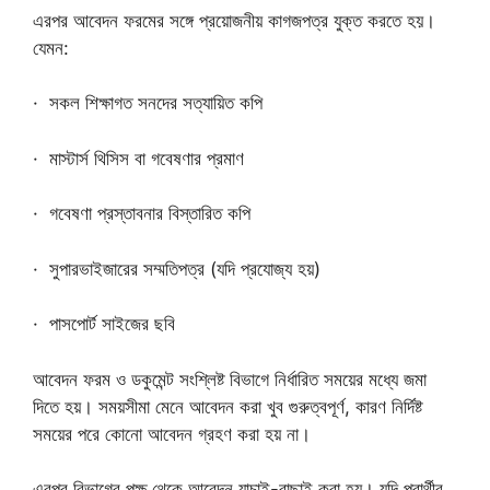
এরপর আবেদন ফরমের সঙ্গে প্রয়োজনীয় কাগজপত্র যুক্ত করতে হয়।
যেমন:
· সকল শিক্ষাগত সনদের সত্যায়িত কপি
· মাস্টার্স থিসিস বা গবেষণার প্রমাণ
· গবেষণা প্রস্তাবনার বিস্তারিত কপি
· সুপারভাইজারের সম্মতিপত্র (যদি প্রযোজ্য হয়)
· পাসপোর্ট সাইজের ছবি
আবেদন ফরম ও ডকুমেন্ট সংশ্লিষ্ট বিভাগে নির্ধারিত সময়ের মধ্যে জমা
দিতে হয়। সময়সীমা মেনে আবেদন করা খুব গুরুত্বপূর্ণ, কারণ নির্দিষ্ট
সময়ের পরে কোনো আবেদন গ্রহণ করা হয় না।
এরপর বিভাগের পক্ষ থেকে আবেদন যাচাই-বাছাই করা হয়। যদি প্রার্থীর