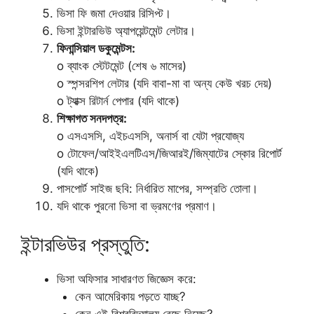
ভিসা ফি জমা দেওয়ার রিসিপ্ট।
ভিসা ইন্টারভিউ অ্যাপয়েন্টমেন্ট লেটার।
ফিনান্সিয়াল ডকুমেন্টস:
o ব্যাংক স্টেটমেন্ট (শেষ ৬ মাসের)
o স্পন্সরশিপ লেটার (যদি বাবা-মা বা অন্য কেউ খরচ দেয়)
o ট্যাক্স রিটার্ন পেপার (যদি থাকে)
শিক্ষাগত সনদপত্র:
o এসএসসি, এইচএসসি, অনার্স বা যেটা প্রযোজ্য
o টোফেল/আইইএলটিএস/জিআরই/জিম্যাটের স্কোর রিপোর্ট
(যদি থাকে)
পাসপোর্ট সাইজ ছবি: নির্ধারিত মাপের, সম্প্রতি তোলা।
যদি থাকে পুরনো ভিসা বা ভ্রমণের প্রমাণ।
ইন্টারভিউর প্রস্তুতি:
ভিসা অফিসার সাধারণত জিজ্ঞেস করে:
কেন আমেরিকায় পড়তে যাচ্ছ?