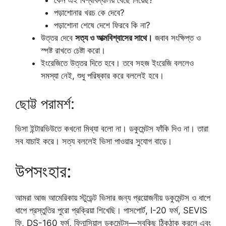
কেন এই বিশ্ববিদ্যালয় বেছে নিয়েছ?
পড়াশোনার খরচ কে দেবে?
পড়াশোনা শেষে দেশে ফিরবে কি না?
উত্তর দেবে
সত্য
ও
আত্মবিশ্বাসের
সাথে।
জবাব সংক্ষিপ্ত ও
স্পষ্ট রাখতে চেষ্টা করো।
ইংরেজিতে উত্তর দিতে হবে। তবে সহজ ইংরেজি বললেও
সমস্যা নেই, শুধু পরিষ্কার করে বললেই হবে।
ছোট্ট পরামর্শ:
ভিসা ইন্টারভিউতে কখনো মিথ্যা বলো না। ডকুমেন্টস ফাঁকি দিও না। তারা
সব যাচাই করে। সত্য বললেই ভিসা পাওয়ার সুযোগ বাড়ে।
উপসংহার:
আমরা আজ আমেরিকায় স্টুডেন্ট ভিসার জন্য প্রয়োজনীয় ডকুমেন্টস ও ধাপে
ধাপে প্রস্তুতির পুরো প্রক্রিয়া শিখেছি। পাসপোর্ট, I-20 ফর্ম, SEVIS
ফি, DS-160 ফর্ম, ফিনান্সিয়াল ডকুমেন্টস—সবকিছু ঠিকঠাক করলে এবং