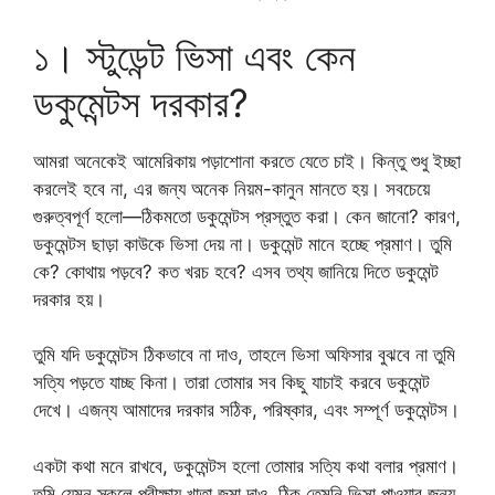
১। স্টুডেন্ট ভিসা এবং কেন
ডকুমেন্টস দরকার?
আমরা অনেকেই আমেরিকায় পড়াশোনা করতে যেতে চাই। কিন্তু শুধু ইচ্ছা
করলেই হবে না, এর জন্য অনেক নিয়ম-কানুন মানতে হয়। সবচেয়ে
গুরুত্বপূর্ণ হলো—ঠিকমতো ডকুমেন্টস প্রস্তুত করা। কেন জানো? কারণ,
ডকুমেন্টস ছাড়া কাউকে ভিসা দেয় না। ডকুমেন্ট মানে হচ্ছে প্রমাণ। তুমি
কে? কোথায় পড়বে? কত খরচ হবে? এসব তথ্য জানিয়ে দিতে ডকুমেন্ট
দরকার হয়।
তুমি যদি ডকুমেন্টস ঠিকভাবে না দাও, তাহলে ভিসা অফিসার বুঝবে না তুমি
সত্যি পড়তে যাচ্ছ কিনা। তারা তোমার সব কিছু যাচাই করবে ডকুমেন্ট
দেখে। এজন্য আমাদের দরকার সঠিক, পরিষ্কার, এবং সম্পূর্ণ ডকুমেন্টস।
একটা কথা মনে রাখবে, ডকুমেন্টস হলো তোমার সত্যি কথা বলার প্রমাণ।
তুমি যেমন স্কুলে পরীক্ষায় খাতা জমা দাও, ঠিক তেমনি ভিসা পাওয়ার জন্য