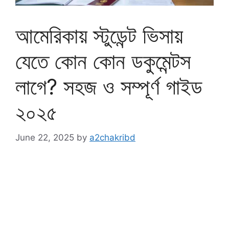
আমেরিকায় স্টুডেন্ট ভিসায়
যেতে কোন কোন ডকুমেন্টস
লাগে? সহজ ও সম্পূর্ণ গাইড
২০২৫
June 22, 2025
by
a2chakribd