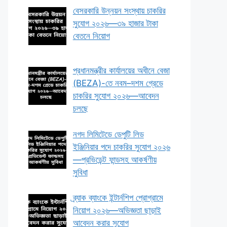
বেসরকারি উন্নয়ন সংস্থায় চাকরির
সুযোগ ২০২৬—৩৯ হাজার টাকা
বেতনে নিয়োগ
প্রধানমন্ত্রীর কার্যালয়ের অধীনে বেজা
(BEZA)-তে নবম–দশম গ্রেডে
চাকরির সুযোগ ২০২৬—আবেদন
চলছে
নগদ লিমিটেডে ডেপুটি লিড
ইঞ্জিনিয়ার পদে চাকরির সুযোগ ২০২৬
—প্রভিডেন্ট ফান্ডসহ আকর্ষণীয়
সুবিধা
ব্র্যাক ব্যাংকে ইন্টার্নশিপ প্রোগ্রামে
নিয়োগ ২০২৬—অভিজ্ঞতা ছাড়াই
আবেদন করার সুযোগ