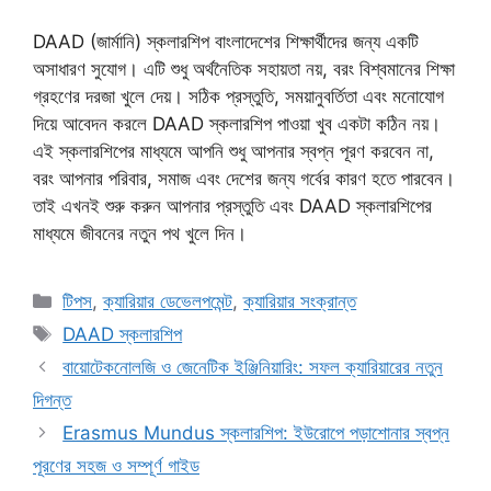
DAAD (জার্মানি) স্কলারশিপ বাংলাদেশের শিক্ষার্থীদের জন্য একটি
অসাধারণ সুযোগ। এটি শুধু অর্থনৈতিক সহায়তা নয়, বরং বিশ্বমানের শিক্ষা
গ্রহণের দরজা খুলে দেয়। সঠিক প্রস্তুতি, সময়ানুবর্তিতা এবং মনোযোগ
দিয়ে আবেদন করলে DAAD স্কলারশিপ পাওয়া খুব একটা কঠিন নয়।
এই স্কলারশিপের মাধ্যমে আপনি শুধু আপনার স্বপ্ন পূরণ করবেন না,
বরং আপনার পরিবার, সমাজ এবং দেশের জন্য গর্বের কারণ হতে পারবেন।
তাই এখনই শুরু করুন আপনার প্রস্তুতি এবং DAAD স্কলারশিপের
মাধ্যমে জীবনের নতুন পথ খুলে দিন।
Categories
টিপস
,
ক্যারিয়ার ডেভেলপমেন্ট
,
ক্যারিয়ার সংক্রান্ত
Tags
DAAD স্কলারশিপ
বায়োটেকনোলজি ও জেনেটিক ইঞ্জিনিয়ারিং: সফল ক্যারিয়ারের নতুন
দিগন্ত
Erasmus Mundus স্কলারশিপ: ইউরোপে পড়াশোনার স্বপ্ন
পূরণের সহজ ও সম্পূর্ণ গাইড