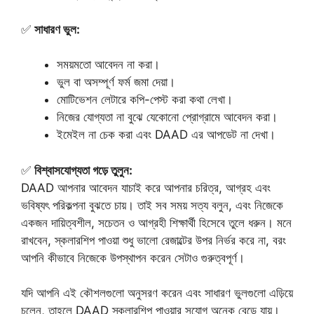
✅
সাধারণ ভুল:
সময়মতো আবেদন না করা।
ভুল বা অসম্পূর্ণ ফর্ম জমা দেয়া।
মোটিভেশন লেটারে কপি-পেস্ট করা কথা লেখা।
নিজের যোগ্যতা না বুঝে যেকোনো প্রোগ্রামে আবেদন করা।
ইমেইল না চেক করা এবং DAAD এর আপডেট না দেখা।
✅
বিশ্বাসযোগ্যতা গড়ে তুলুন:
DAAD আপনার আবেদন যাচাই করে আপনার চরিত্র, আগ্রহ এবং
ভবিষ্যৎ পরিকল্পনা বুঝতে চায়। তাই সব সময় সত্য বলুন, এবং নিজেকে
একজন দায়িত্বশীল, সচেতন ও আগ্রহী শিক্ষার্থী হিসেবে তুলে ধরুন। মনে
রাখবেন, স্কলারশিপ পাওয়া শুধু ভালো রেজাল্টের উপর নির্ভর করে না, বরং
আপনি কীভাবে নিজেকে উপস্থাপন করেন সেটাও গুরুত্বপূর্ণ।
যদি আপনি এই কৌশলগুলো অনুসরণ করেন এবং সাধারণ ভুলগুলো এড়িয়ে
চলেন, তাহলে DAAD স্কলারশিপ পাওয়ার সুযোগ অনেক বেড়ে যায়।