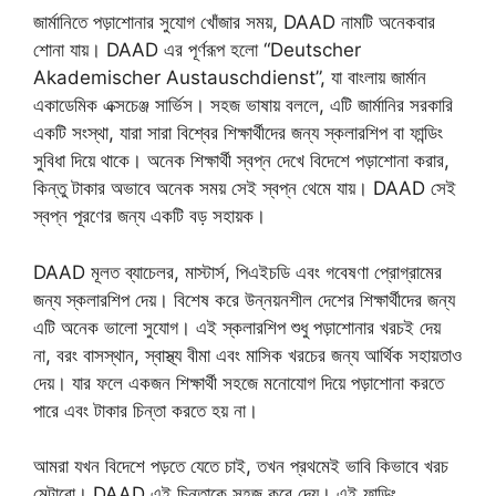
জার্মানিতে পড়াশোনার সুযোগ খোঁজার সময়, DAAD নামটি অনেকবার
শোনা যায়। DAAD এর পূর্ণরূপ হলো “Deutscher
Akademischer Austauschdienst”, যা বাংলায় জার্মান
একাডেমিক এক্সচেঞ্জ সার্ভিস। সহজ ভাষায় বললে, এটি জার্মানির সরকারি
একটি সংস্থা, যারা সারা বিশ্বের শিক্ষার্থীদের জন্য স্কলারশিপ বা ফান্ডিং
সুবিধা দিয়ে থাকে। অনেক শিক্ষার্থী স্বপ্ন দেখে বিদেশে পড়াশোনা করার,
কিন্তু টাকার অভাবে অনেক সময় সেই স্বপ্ন থেমে যায়। DAAD সেই
স্বপ্ন পূরণের জন্য একটি বড় সহায়ক।
DAAD মূলত ব্যাচেলর, মাস্টার্স, পিএইচডি এবং গবেষণা প্রোগ্রামের
জন্য স্কলারশিপ দেয়। বিশেষ করে উন্নয়নশীল দেশের শিক্ষার্থীদের জন্য
এটি অনেক ভালো সুযোগ। এই স্কলারশিপ শুধু পড়াশোনার খরচই দেয়
না, বরং বাসস্থান, স্বাস্থ্য বীমা এবং মাসিক খরচের জন্য আর্থিক সহায়তাও
দেয়। যার ফলে একজন শিক্ষার্থী সহজে মনোযোগ দিয়ে পড়াশোনা করতে
পারে এবং টাকার চিন্তা করতে হয় না।
আমরা যখন বিদেশে পড়তে যেতে চাই, তখন প্রথমেই ভাবি কিভাবে খরচ
মেটাবো। DAAD এই চিন্তাকে সহজ করে দেয়। এই ফান্ডিং