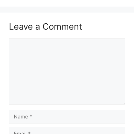
Leave a Comment
Comment
Name
Email