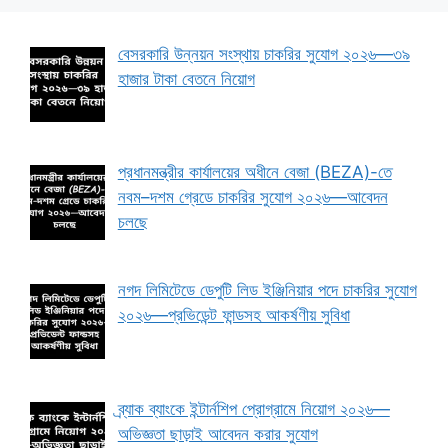
বেসরকারি উন্নয়ন সংস্থায় চাকরির সুযোগ ২০২৬—৩৯
হাজার টাকা বেতনে নিয়োগ
প্রধানমন্ত্রীর কার্যালয়ের অধীনে বেজা (BEZA)-তে
নবম–দশম গ্রেডে চাকরির সুযোগ ২০২৬—আবেদন
চলছে
নগদ লিমিটেডে ডেপুটি লিড ইঞ্জিনিয়ার পদে চাকরির সুযোগ
২০২৬—প্রভিডেন্ট ফান্ডসহ আকর্ষণীয় সুবিধা
ব্র্যাক ব্যাংকে ইন্টার্নশিপ প্রোগ্রামে নিয়োগ ২০২৬—
অভিজ্ঞতা ছাড়াই আবেদন করার সুযোগ