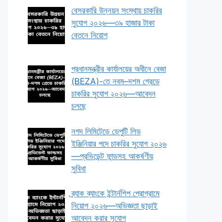
বেসরকারি উন্নয়ন সংস্থায় চাকরির
সুযোগ ২০২৬—৩৯ হাজার টাকা
বেতনে নিয়োগ
প্রধানমন্ত্রীর কার্যালয়ের অধীনে বেজা
(BEZA)-তে নবম–দশম গ্রেডে
চাকরির সুযোগ ২০২৬—আবেদন
চলছে
নগদ লিমিটেডে ডেপুটি লিড
ইঞ্জিনিয়ার পদে চাকরির সুযোগ ২০২৬
—প্রভিডেন্ট ফান্ডসহ আকর্ষণীয়
সুবিধা
ব্র্যাক ব্যাংকে ইন্টার্নশিপ প্রোগ্রামে
নিয়োগ ২০২৬—অভিজ্ঞতা ছাড়াই
আবেদন করার সুযোগ