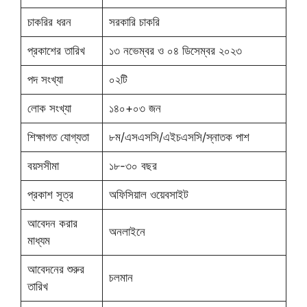
চাকরির ধরন
সরকারি চাকরি
প্রকাশের তারিখ
১৩ নভেম্বর ও ০৪ ডিসেম্বর ২০২৩
পদ সংখ্যা
০২টি
লোক সংখ্যা
১৪০+০৩ জন
শিক্ষাগত যোগ্যতা
৮ম/এসএসসি/এইচএসসি/স্নাতক পাশ
বয়সসীমা
১৮-৩০ বছর
প্রকাশ সূত্র
অফিসিয়াল ওয়েবসাইট
আবেদন করার
অনলাইনে
মাধ্যম
আবেদনের শুরুর
চলমান
তারিখ