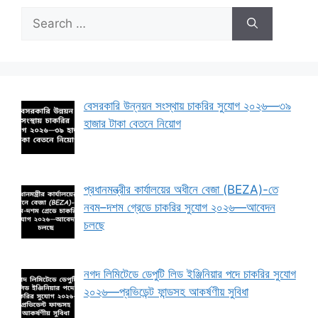
Search
for:
বেসরকারি উন্নয়ন সংস্থায় চাকরির সুযোগ ২০২৬—৩৯
হাজার টাকা বেতনে নিয়োগ
প্রধানমন্ত্রীর কার্যালয়ের অধীনে বেজা (BEZA)-তে
নবম–দশম গ্রেডে চাকরির সুযোগ ২০২৬—আবেদন
চলছে
নগদ লিমিটেডে ডেপুটি লিড ইঞ্জিনিয়ার পদে চাকরির সুযোগ
২০২৬—প্রভিডেন্ট ফান্ডসহ আকর্ষণীয় সুবিধা