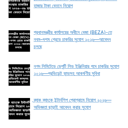
হাজার টাকা বেতনে নিয়োগ
প্রধানমন্ত্রীর কার্যালয়ের অধীনে বেজা (BEZA)-তে
নবম–দশম গ্রেডে চাকরির সুযোগ ২০২৬—আবেদন
চলছে
নগদ লিমিটেডে ডেপুটি লিড ইঞ্জিনিয়ার পদে চাকরির সুযোগ
২০২৬—প্রভিডেন্ট ফান্ডসহ আকর্ষণীয় সুবিধা
ব্র্যাক ব্যাংকে ইন্টার্নশিপ প্রোগ্রামে নিয়োগ ২০২৬—
অভিজ্ঞতা ছাড়াই আবেদন করার সুযোগ