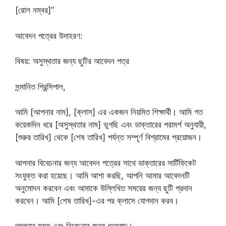
[রোল নম্বর]”
আবেদন পত্রের উদাহরণ:
বিষয়: অসুস্থতার জন্য ছুটির আবেদন পত্র
সন্মানিত প্রিন্সিপাল,
আমি [আপনার নাম], [ক্লাস] এর একজন নিয়মিত শিক্ষার্থী। আমি গত
কয়েকদিন ধরে [অসুস্থতার নাম] ভুগছি এবং ডাক্তারের পরামর্শ অনুযায়ী,
[শুরুর তারিখ] থেকে [শেষ তারিখ] পর্যন্ত সম্পূর্ণ বিশ্রামের প্রয়োজন।
আপনার বিবেচনার জন্য আবেদন পত্রের সাথে ডাক্তারের সার্টিফিকেট
সংযুক্ত করা হয়েছে। আমি আশা করছি, আপনি আমার আবেদনটি
অনুমোদন করবেন এবং আমাকে উল্লিখিত সময়ের জন্য ছুটি প্রদান
করবেন। আমি [শেষ তারিখ]-এর পর ক্লাসে যোগদান করব।