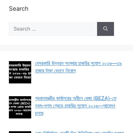
Search
Search
for:
বেসরকারি উন্নয়ন সংস্থায় চাকরির সুযোগ ২০২৬—৩৯
হাজার টাকা বেতনে নিয়োগ
প্রধানমন্ত্রীর কার্যালয়ের অধীনে বেজা (BEZA)-তে
নবম–দশম গ্রেডে চাকরির সুযোগ ২০২৬—আবেদন
চলছে