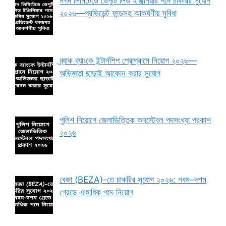
নগদ লিমিটেডে ডেপুটি লিড ইঞ্জিনিয়ার পদে চাকরির সুযোগ
২০২৬—প্রভিডেন্ট ফান্ডসহ আকর্ষণীয় সুবিধা
ব্র্যাক ব্যাংকে ইন্টার্নশিপ প্রোগ্রামে নিয়োগ ২০২৬—
অভিজ্ঞতা ছাড়াই আবেদন করার সুযোগ
পুলিশ নিয়োগে জেলাভিত্তিক কনস্টেবল পদসংখ্যা প্রকাশ
২০২৬
বেজা (BEZA)-তে চাকরির সুযোগ ২০২৬: নবম–দশম
গ্রেডে একাধিক পদে নিয়োগ