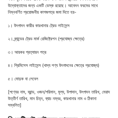
উদ্যোক্তাদের জন্য একটি ডেস্ক রয়েছে। আবেদন ফরমের সাথে
নিম্নবর্ণিত প্রয়োজনীয় কাগজপত্র জমা দিতে হয়-
১। উৎপাদন কারীর কারখানার ট্রেড লাইসেন্স
২। ব্র্যান্ডের ট্রেড মার্ক রেজিষ্ট্রেশন (প্রযোজ্য ক্ষেত্রে)
৩। আয়কর প্রত্যায়ন পত্র
৪। প্রিমিসেস লাইসেন্স (খাদ্য পণ্য উৎপাদনের ক্ষেত্রে প্রযোজ্য)
৫। মোড়ক বা লেবেল
[পণ্যের নাম, ব্রান্ড, ওজন/পরিমান, মূল্য, উপাদান, উৎপাদন তারিখ, মেয়াদ
উত্তীর্ণ তারিখ, মান চিহ্ন, ব্যাচ নম্বর, কারখানার নাম ও ঠিকানা
সম্বলিত]