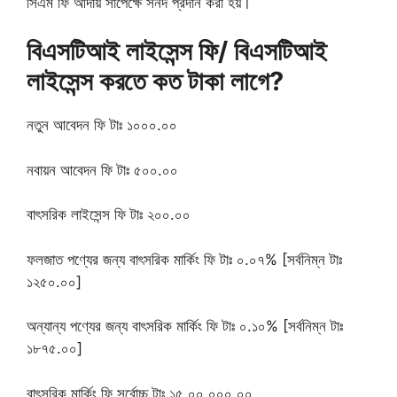
সিএম ফি আদায় সাপেক্ষে সনদ প্রদান করা হয়।
বিএসটিআই লাইসেন্স ফি/ বিএসটিআই
লাইসেন্স করতে কত টাকা লাগে?
নতুন আবেদন ফি টাঃ ১০০০.০০
নবায়ন আবেদন ফি টাঃ ৫০০.০০
বাৎসরিক লাইসেন্স ফি টাঃ ২০০.০০
ফলজাত পণ্যের জন্য বাৎসরিক মার্কিং ফি টাঃ ০.০৭% [সর্বনিম্ন টাঃ
১২৫০.০০]
অন্যান্য পণ্যের জন্য বাৎসরিক মার্কিং ফি টাঃ ০.১০% [সর্বনিম্ন টাঃ
১৮৭৫.০০]
বাৎসরিক মার্কিং ফি সর্বোচ্চ টাঃ ১৫,০০,০০০.০০