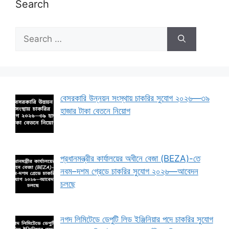
Search
Search
for:
বেসরকারি উন্নয়ন সংস্থায় চাকরির সুযোগ ২০২৬—৩৯
হাজার টাকা বেতনে নিয়োগ
প্রধানমন্ত্রীর কার্যালয়ের অধীনে বেজা (BEZA)-তে
নবম–দশম গ্রেডে চাকরির সুযোগ ২০২৬—আবেদন
চলছে
নগদ লিমিটেডে ডেপুটি লিড ইঞ্জিনিয়ার পদে চাকরির সুযোগ