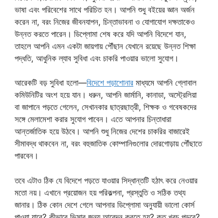
ভাষা এবং পরিবেশের সাথে পরিচিত হন। আপনি শুধু বইয়ের জ্ঞান অর্জন
করেন না, বরং নিজের জীবনযাপন, চিন্তাভাবনা ও যোগাযোগ দক্ষতাকেও
উন্নত করতে পারেন। ডিপ্লোমা শেষ করে যদি আপনি বিদেশে যান,
তাহলে আপনি এমন একটা জায়গায় পৌঁছান যেখানে রয়েছে উন্নত শিক্ষা
পদ্ধতি, আধুনিক ল্যাব সুবিধা এবং চাকরি পাওয়ার ভালো সুযোগ।
আরেকটি বড় সুবিধা হলো—
বিদেশে পড়াশোনার
মাধ্যমে আপনি গ্লোবাল
কমিউনিটির অংশ হয়ে যান। ধরুন, আপনি জার্মানি, কানাডা, অস্ট্রেলিয়া
বা জাপানে পড়তে গেলেন, সেখানকার ছাত্রছাত্রী, শিক্ষক ও গবেষকদের
সঙ্গে মেলামেশা করার সুযোগ পাবেন। এতে আপনার চিন্তাধারা
আন্তর্জাতিক হয়ে উঠবে। আপনি শুধু নিজের দেশের চাকরির বাজারেই
সীমাবদ্ধ থাকবেন না, বরং বহুজাতিক কোম্পানিগুলোর দোরগোড়ায় পৌঁছাতে
পারবেন।
তবে এটাও ঠিক যে বিদেশে পড়তে যাওয়ার সিদ্ধান্তটি হঠাৎ করে নেওয়ার
মতো নয়। এখানে প্রয়োজন হয় পরিকল্পনা, প্রস্তুতি ও সঠিক তথ্য
জানার। ঠিক কোন দেশে গেলে আপনার ডিপ্লোমা অনুযায়ী ভালো কোর্স
পাওয়া যাবে? কীভাবে ভিসার জন্য আবেদন করতে হয়? কত খরচ পড়বে?