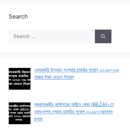
Search
Search
for:
বেসরকারি উন্নয়ন সংস্থায় চাকরির সুযোগ ২০২৬—৩৯
হাজার টাকা বেতনে নিয়োগ
প্রধানমন্ত্রীর কার্যালয়ের অধীনে বেজা (BEZA)-তে
নবম–দশম গ্রেডে চাকরির সুযোগ ২০২৬—আবেদন
চলছে