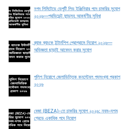
নগদ লিমিটেডে ডেপুটি লিড ইঞ্জিনিয়ার পদে চাকরির সুযোগ
২০২৬—প্রভিডেন্ট ফান্ডসহ আকর্ষণীয় সুবিধা
ব্র্যাক ব্যাংকে ইন্টার্নশিপ প্রোগ্রামে নিয়োগ ২০২৬—
অভিজ্ঞতা ছাড়াই আবেদন করার সুযোগ
পুলিশ নিয়োগে জেলাভিত্তিক কনস্টেবল পদসংখ্যা প্রকাশ
২০২৬
বেজা (BEZA)-তে চাকরির সুযোগ ২০২৬: নবম–দশম
গ্রেডে একাধিক পদে নিয়োগ