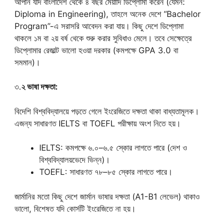
আপনি যদি বাংলাদেশ থেকে ৪ বছর মেয়াদি ডিপ্লোমা করেন (যেমন:
Diploma in Engineering), তাহলে অনেক দেশে “Bachelor
Program”-এ সরাসরি আবেদন করা যায়। কিছু দেশে ডিপ্লোমা
থাকলে ১ম বা ২য় বর্ষ থেকে শুরু করার সুবিধাও মেলে। তবে সেক্ষেত্রে
ডিপ্লোমার রেজাল্ট ভালো হওয়া দরকার (কমপক্ষে GPA 3.0 বা
সমমান)।
৩.
২ ভাষা দক্ষতা:
বিদেশি বিশ্ববিদ্যালয়ে পড়তে গেলে ইংরেজিতে দক্ষতা থাকা বাধ্যতামূলক।
এজন্য সাধারণত IELTS বা TOEFL পরীক্ষায় অংশ নিতে হয়।
IELTS: কমপক্ষে ৬.০–৬.৫ স্কোর লাগতে পারে (দেশ ও
বিশ্ববিদ্যালয়ভেদে ভিন্ন)।
TOEFL: সাধারণত ৭৮–৮৫ স্কোর লাগতে পারে।
জার্মানির মতো কিছু দেশে জার্মান ভাষার দক্ষতা (A1-B1 লেভেল) থাকাও
ভালো, বিশেষত যদি কোর্সটি ইংরেজিতে না হয়।