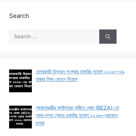
Search
Search
for:
বেসরকারি উন্নয়ন সংস্থায় চাকরির সুযোগ ২০২৬—৩৯
হাজার টাকা বেতনে নিয়োগ
প্রধানমন্ত্রীর কার্যালয়ের অধীনে বেজা (BEZA)-তে
নবম–দশম গ্রেডে চাকরির সুযোগ ২০২৬—আবেদন
চলছে