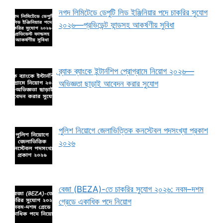
নগদ লিমিটেডে ডেপুটি লিড ইঞ্জিনিয়ার পদে চাকরির সুযোগ
২০২৬—প্রভিডেন্ট ফান্ডসহ আকর্ষণীয় সুবিধা
ব্র্যাক ব্যাংকে ইন্টার্নশিপ প্রোগ্রামে নিয়োগ ২০২৬—
অভিজ্ঞতা ছাড়াই আবেদন করার সুযোগ
পুলিশ নিয়োগে জেলাভিত্তিক কনস্টেবল পদসংখ্যা প্রকাশ
২০২৬
বেজা (BEZA)-তে চাকরির সুযোগ ২০২৬: নবম–দশম
গ্রেডে একাধিক পদে নিয়োগ