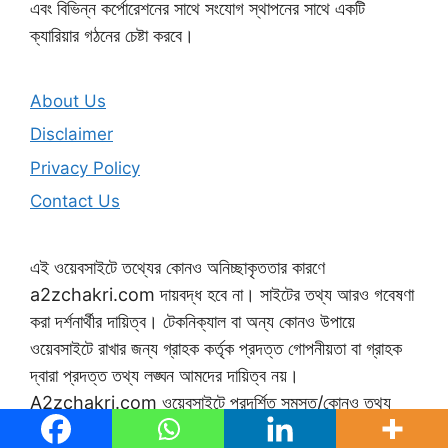
এবং বিভিন্ন কর্পোরেশনের সাথে সংযোগ স্থাপনের সাথে একটি
ক্যারিয়ার গঠনের চেষ্টা করবে।
About Us
Disclaimer
Privacy Policy
Contact Us
এই ওয়েবসাইটে তথ্যের কোনও অনিচ্ছাকৃততার কারণে
a2zchakri.com দায়বদ্ধ হবে না। সাইটের তথ্য আরও গবেষণা
করা দর্শনার্থীর দায়িত্ব। টেকনিক্যাল বা অন্য কোনও উপায়ে
ওয়েবসাইটে রাখার জন্য গ্রাহক কর্তৃক প্রদত্ত গোপনীয়তা বা গ্রাহক
দ্বারা প্রদত্ত তথ্য লঙ্ঘন আমদের দায়িত্ব নয়।
A2zchakri.com ওয়েবসাইটে প্রদর্শিত সমস্ত/কোনও তথ্য
অর্জন/ব্যবহার করে যে কোনও ব্যক্তির দ্বারা এটি সরবরাহ করা হয়