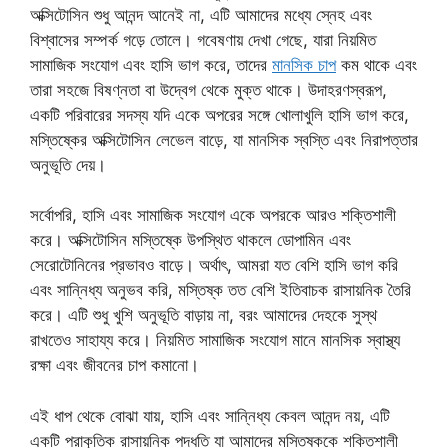
অক্সিটোসিন শুধু আনন্দ আনেই না, এটি আমাদের মধ্যে স্নেহ এবং
বিশ্বাসের সম্পর্ক গড়ে তোলে। গবেষণায় দেখা গেছে, যারা নিয়মিত
সামাজিক সংযোগ এবং হাসি ভাগ করে, তাদের
মানসিক চাপ
কম থাকে এবং
তারা সহজে বিষণ্নতা বা উদ্বেগ থেকে মুক্ত থাকে। উদাহরণস্বরূপ,
একটি পরিবারের সদস্য যদি একে অপরের সঙ্গে খোলাখুলি হাসি ভাগ করে,
মস্তিষ্কের অক্সিটোসিন লেভেল বাড়ে, যা মানসিক স্বস্তি এবং নিরাপত্তার
অনুভূতি দেয়।
সর্বোপরি, হাসি এবং সামাজিক সংযোগ একে অপরকে আরও শক্তিশালী
করে। অক্সিটোসিন মস্তিষ্কে উপস্থিত থাকলে ডোপামিন এবং
সেরোটোনিনের প্রভাবও বাড়ে। অর্থাৎ, আমরা যত বেশি হাসি ভাগ করি
এবং সান্নিধ্য অনুভব করি, মস্তিষ্ক তত বেশি ইতিবাচক রাসায়নিক তৈরি
করে। এটি শুধু খুশি অনুভূতি বাড়ায় না, বরং আমাদের দেহকে সুস্থ
রাখতেও সাহায্য করে। নিয়মিত সামাজিক সংযোগ মানে মানসিক স্বাস্থ্য
রক্ষা এবং জীবনের চাপ কমানো।
এই ধাপ থেকে বোঝা যায়, হাসি এবং সান্নিধ্য কেবল আনন্দ নয়, এটি
একটি প্রাকৃতিক রাসায়নিক পদ্ধতি যা আমাদের মস্তিষ্ককে শক্তিশালী