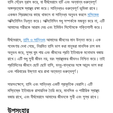
হাসি স্ট্রেস হ্রাস করে, যা দীর্ঘমেয়াদে হার্ট এবং অন্যান্য গুরুত্বপূর্ণ
অঙ্গপ্রত্যঙ্গে স্বাস্থ্য রক্ষা করে। সান্নিধ্যও গুরুত্বপূর্ণ ভূমিকা রাখে।
একজন প্রিয়জনের কাছে থাকলে বা সান্নিধ্য অনুভব করলে
মস্তিষ্ক
অক্সিটোসিন নিঃসৃত করে। অক্সিটোসিন শুধু সম্পর্ককে মজবুত করে না, এটি
আমাদের শরীরকে আরাম দেয় এবং ইমিউন সিস্টেমকে শক্তিশালী করে।
দীর্ঘমেয়াদে,
হাসি ও সান্নিধ্য
আমাদের জীবনের মান উন্নত করে। এক
গবেষণায় দেখা গেছে, নিয়মিত হাসি ভাগ করা মানুষরা মানসিক চাপ কম
অনুভব করে, সুস্থ ঘুম পায় এবং জীবনের প্রতি ইতিবাচক মনোভাব বজায়
রাখে। এটি শুধু সুখী জীবন নয়, বরং স্বাস্থ্যকর জীবনও নিশ্চিত করে। তাই
প্রতিদিনের জীবনে ছোট ছোট হাসি, বন্ধু-বান্ধবের সঙ্গে আনন্দ ভাগ করা
এবং পরিবারের উষ্ণতা ধরে রাখা অত্যন্ত গুরুত্বপূর্ণ।
সারসংক্ষেপে, হাসি এবং সান্নিধ্য একটি প্রাকৃতিক থেরাপি। এটি
মস্তিষ্কে ইতিবাচক রাসায়নিক তৈরি করে, মানসিক ও শারীরিক স্বাস্থ্য
বজায় রাখে, এবং দীর্ঘমেয়াদে আমাদের জীবনকে সুখী এবং সুস্থ রাখে।
উপসংহার