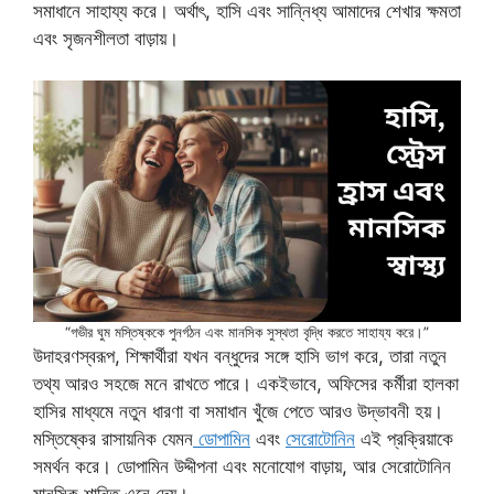
সমাধানে সাহায্য করে। অর্থাৎ, হাসি এবং সান্নিধ্য আমাদের শেখার ক্ষমতা
এবং সৃজনশীলতা বাড়ায়।
“গভীর ঘুম মস্তিষ্ককে পুনর্গঠন এবং মানসিক সুস্থতা বৃদ্ধি করতে সাহায্য করে।”
উদাহরণস্বরূপ, শিক্ষার্থীরা যখন বন্ধুদের সঙ্গে হাসি ভাগ করে, তারা নতুন
তথ্য আরও সহজে মনে রাখতে পারে। একইভাবে, অফিসের কর্মীরা হালকা
হাসির মাধ্যমে নতুন ধারণা বা সমাধান খুঁজে পেতে আরও উদ্ভাবনী হয়।
মস্তিষ্কের রাসায়নিক যেমন
ডোপামিন
এবং
সেরোটোনিন
এই প্রক্রিয়াকে
সমর্থন করে। ডোপামিন উদ্দীপনা এবং মনোযোগ বাড়ায়, আর সেরোটোনিন