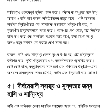
মানসিক শান্তি এনে দেয়।
সান্নিধ্যও গুরুত্বপূর্ণ ভূমিকা পালন করে। পরিবার বা বন্ধুদের সঙ্গে উষ্ণ
আলাপ ও হাসি ভাগ করলে অক্সিটোসিনের মাত্রা বাড়ে। এটি আমাদের
মানসিক স্থিতিশীলতা এবং সামাজিক সংযোগকে শক্তিশালী করে, যা
সৃজনশীল চিন্তাভাবনাকে সহজ করে। গবেষণায় দেখা গেছে, যারা নিয়মিত
হাসি ভাগ করে এবং সামাজিক সংযোগ বজায় রাখে, তারা চাপের মধ্যে
হলেও নতুন সমাধান বের করতে বেশি সক্ষম হয়।
তাহলে, হাসি এবং সান্নিধ্য কেবল সুখের উপায় নয়; এটি মস্তিষ্ককে
উদ্দীপিত করে, স্মৃতি শক্তিবাড়ায় এবং সৃজনশীলতাকে প্রসারিত করে।
ছোট ছোট হাসি, বন্ধুবান্ধবের সঙ্গে মজা এবং পরিবারের উষ্ণতা—এসব
আমাদের মস্তিষ্ককে আরও চটপটে, সজীব এবং উদ্ভাবনী করে তোলে।
৫। দীর্ঘমেয়াদী স্বাস্থ্য ও সুস্থতার জন্য
হাসি ও সান্নিধ্য
হাসি এবং সান্নিধ্য কেবল মানসিক স্বাস্থ্যের জন্য নয়, শারীরিক স্বাস্থ্যের