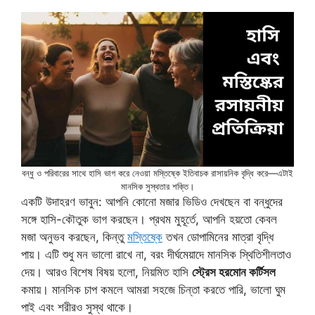
বন্ধু ও পরিবারের সাথে হাসি ভাগ করে নেওয়া মস্তিষ্কে ইতিবাচক রাসায়নিক বৃদ্ধি করে—এটাই
মানসিক সুস্থতার শক্তি।
একটি উদাহরণ ভাবুন: আপনি কোনো মজার ভিডিও দেখছেন বা বন্ধুদের
সঙ্গে হাসি-কৌতুক ভাগ করছেন। প্রথম মুহূর্তে, আপনি হয়তো কেবল
মজা অনুভব করছেন, কিন্তু
মস্তিষ্কে
তখন ডোপামিনের মাত্রা বৃদ্ধি
পায়। এটি শুধু মন ভালো রাখে না, বরং দীর্ঘমেয়াদে মানসিক স্থিতিশীলতাও
দেয়। আরও বিশেষ বিষয় হলো, নিয়মিত হাসি
স্ট্রেস হরমোন কর্টিসল
কমায়। মানসিক চাপ কমলে আমরা সহজে চিন্তা করতে পারি, ভালো ঘুম
পাই এবং শরীরও সুস্থ থাকে।