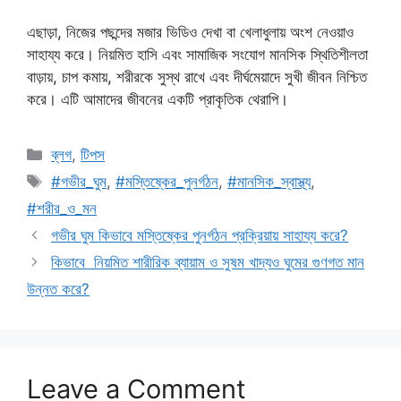
এছাড়া, নিজের পছন্দের মজার ভিডিও দেখা বা খেলাধুলায় অংশ নেওয়াও
সাহায্য করে। নিয়মিত হাসি এবং সামাজিক সংযোগ মানসিক স্থিতিশীলতা
বাড়ায়, চাপ কমায়, শরীরকে সুস্থ রাখে এবং দীর্ঘমেয়াদে সুখী জীবন নিশ্চিত
করে। এটি আমাদের জীবনের একটি প্রাকৃতিক থেরাপি।
Categories
ব্লগ
,
টিপস
Tags
#গভীর_ঘুম
,
#মস্তিষ্কের_পুনর্গঠন
,
#মানসিক_স্বাস্থ্য
,
#শরীর_ও_মন
গভীর ঘুম কিভাবে মস্তিষ্কের পুনর্গঠন প্রক্রিয়ায় সাহায্য করে?
কিভাবে নিয়মিত শারীরিক ব্যায়াম ও সুষম খাদ্যও ঘুমের গুণগত মান
উন্নত করে?
Leave a Comment