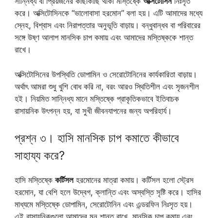
সান্নিধ্য বা প্রিয়জনের কাছাকাছি থাকা মস্তিষ্কে
অক্সিটোসিন
নিঃসৃত
করে। অক্সিটোসিনকে “ভালোবাসা হরমোন” বলা হয়। এটি আমাদের মধ্যে
স্নেহ, বিশ্বাস এবং নিরাপত্তার অনুভূতি বাড়ায়। বন্ধুবান্ধব বা পরিবারের
সঙ্গে উষ্ণ আলাপ মানসিক চাপ কমায় এবং আমাদের মস্তিষ্ককে শান্ত
রাখে।
অক্সিটোসিনের উপস্থিতি ডোপামিন ও সেরোটোনিনের কার্যকারিতা বাড়ায়।
অর্থাৎ আমরা শুধু খুশি বোধ করি না, বরং আরও স্থিতিশীল এবং সৃজনশীল
হই। নিয়মিত সান্নিধ্য মানে মস্তিষ্কে প্রাকৃতিকভাবে ইতিবাচক
রাসায়নিক উৎপন্ন হয়, যা সুখী জীবনযাপনের জন্য অপরিহার্য।
প্রশ্ন ৩। হাসি মানসিক চাপ কমাতে কীভাবে
সাহায্য করে?
হাসি মস্তিষ্কে
কর্টিসল
হরমোনের মাত্রা কমায়। কর্টিসল হলো স্ট্রেস
হরমোন, যা বেশি হলে উদ্বেগ, ক্লান্তি এবং অস্বস্তি সৃষ্টি করে। হাসির
মাধ্যমে মস্তিষ্কে ডোপামিন, সেরোটোনিন এবং এন্ডরফিন নিঃসৃত হয়।
এই রাসায়নিকগুলো আমাদের মন শান্ত রাখে, মানসিক চাপ কমায় এবং