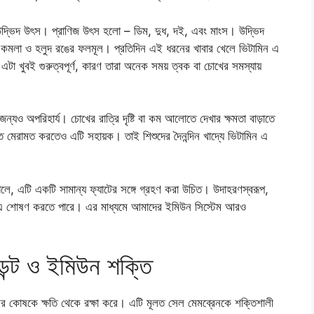
উদ্ভিদ উৎস। প্রাণিজ উৎস হলো – ডিম, দুধ, দই, এবং মাংস। উদ্ভিদ
 কমলা ও হলুদ রঙের ফলমূল। প্রতিদিন এই ধরনের খাবার খেলে ভিটামিন এ
টা খুবই গুরুত্বপূর্ণ, কারণ তারা অনেক সময় ত্বক বা চোখের সমস্যায়
 জন্যও অপরিহার্য। চোখের রাত্রি দৃষ্টি বা কম আলোতে দেখার ক্ষমতা বাড়াতে
রুত মেরামত করতেও এটি সহায়ক। তাই শিশুদের দৈনন্দিন খাদ্যে ভিটামিন এ
লে, এটি একটি সামান্য ফ্যাটের সঙ্গে গ্রহণ করা উচিত। উদাহরণস্বরূপ,
িন এ শোষণ করতে পারে। এর মাধ্যমে আমাদের ইমিউন সিস্টেম আরও
ডেন্ট ও ইমিউন শক্তি
রীরের কোষকে ক্ষতি থেকে রক্ষা করে। এটি মূলত সেল মেমব্রেনকে শক্তিশালী