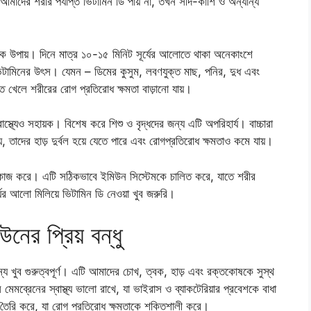
আমাদের শরীর পর্যাপ্ত ভিটামিন ডি পায় না, তখন সর্দি-কাশি ও অন্যান্য
িক উপায়। দিনে মাত্র ১০-১৫ মিনিট সূর্যের আলোতে থাকা অনেকাংশে
িটামিনের উৎস। যেমন – ডিমের কুসুম, লবণযুক্ত মাছ, পনির, দুধ এবং
ত খেলে শরীরের রোগ প্রতিরোধ ক্ষমতা বাড়ানো যায়।
বাস্থ্যেও সহায়ক। বিশেষ করে শিশু ও বৃদ্ধদের জন্য এটি অপরিহার্য। বাচ্চারা
খায়, তাদের হাড় দুর্বল হয়ে যেতে পারে এবং রোগপ্রতিরোধ ক্ষমতাও কমে যায়।
ে কাজ করে। এটি সঠিকভাবে ইমিউন সিস্টেমকে চালিত করে, যাতে শরীর
র্যের আলো মিলিয়ে ভিটামিন ডি নেওয়া খুব জরুরি।
ের প্রিয় বন্ধু
য খুব গুরুত্বপূর্ণ। এটি আমাদের চোখ, ত্বক, হাড় এবং রক্তকোষকে সুস্থ
ব্রেনের স্বাস্থ্য ভালো রাখে, যা ভাইরাস ও ব্যাকটেরিয়ার প্রবেশকে বাধা
র” তৈরি করে, যা রোগ প্রতিরোধ ক্ষমতাকে শক্তিশালী করে।