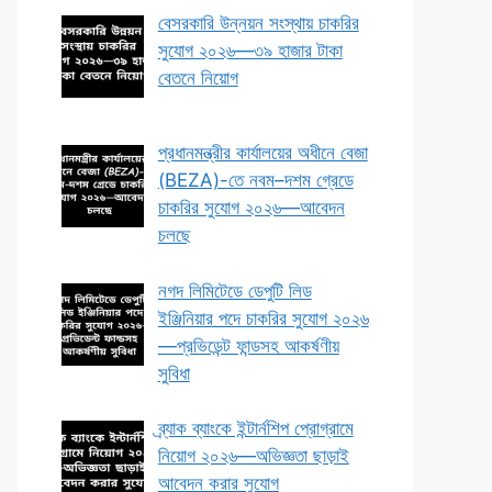
বেসরকারি উন্নয়ন সংস্থায় চাকরির
সুযোগ ২০২৬—৩৯ হাজার টাকা
বেতনে নিয়োগ
প্রধানমন্ত্রীর কার্যালয়ের অধীনে বেজা
(BEZA)-তে নবম–দশম গ্রেডে
চাকরির সুযোগ ২০২৬—আবেদন
চলছে
নগদ লিমিটেডে ডেপুটি লিড
ইঞ্জিনিয়ার পদে চাকরির সুযোগ ২০২৬
—প্রভিডেন্ট ফান্ডসহ আকর্ষণীয়
সুবিধা
ব্র্যাক ব্যাংকে ইন্টার্নশিপ প্রোগ্রামে
নিয়োগ ২০২৬—অভিজ্ঞতা ছাড়াই
আবেদন করার সুযোগ