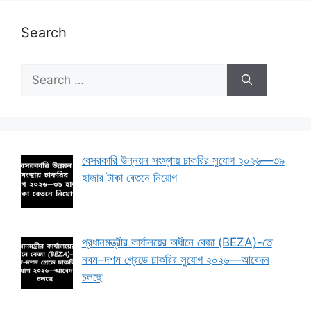
Search
Search
for:
বেসরকারি উন্নয়ন সংস্থায় চাকরির সুযোগ ২০২৬—৩৯
হাজার টাকা বেতনে নিয়োগ
প্রধানমন্ত্রীর কার্যালয়ের অধীনে বেজা (BEZA)-তে
নবম–দশম গ্রেডে চাকরির সুযোগ ২০২৬—আবেদন
চলছে