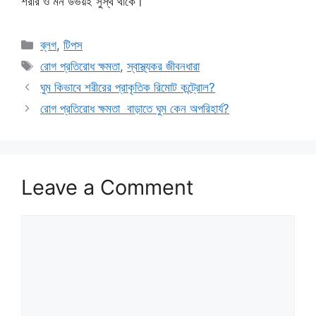
শরীর ও মন উভয়ই সুস্থ থাকে।
Categories
ব্লগ
,
টিপস
Tags
রোগ প্রতিরোধ ক্ষমতা
,
স্বাস্থ্যকর জীবনধারা
ঘুম কিভাবে শরীরের প্রাকৃতিক রিমোট কন্ট্রোল?
রোগ প্রতিরোধ ক্ষমতা বাড়াতে ঘুম কেন অপরিহার্য?
Leave a Comment
Comment