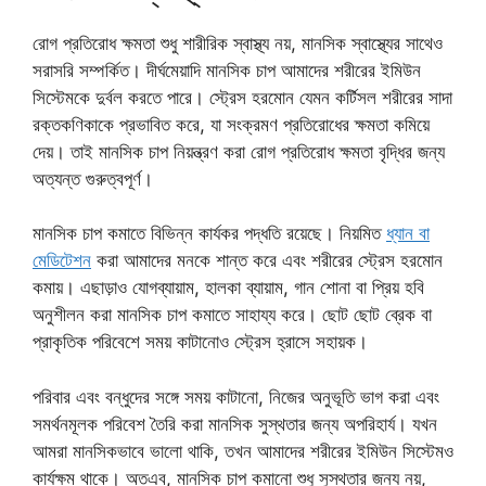
রোগ প্রতিরোধ ক্ষমতা শুধু শারীরিক স্বাস্থ্য নয়, মানসিক স্বাস্থ্যের সাথেও
সরাসরি সম্পর্কিত। দীর্ঘমেয়াদি মানসিক চাপ আমাদের শরীরের ইমিউন
সিস্টেমকে দুর্বল করতে পারে। স্ট্রেস হরমোন যেমন কর্টিসল শরীরের সাদা
রক্তকণিকাকে প্রভাবিত করে, যা সংক্রমণ প্রতিরোধের ক্ষমতা কমিয়ে
দেয়। তাই মানসিক চাপ নিয়ন্ত্রণ করা রোগ প্রতিরোধ ক্ষমতা বৃদ্ধির জন্য
অত্যন্ত গুরুত্বপূর্ণ।
মানসিক চাপ কমাতে বিভিন্ন কার্যকর পদ্ধতি রয়েছে। নিয়মিত
ধ্যান বা
মেডিটেশন
করা আমাদের মনকে শান্ত করে এবং শরীরের স্ট্রেস হরমোন
কমায়। এছাড়াও যোগব্যায়াম, হালকা ব্যায়াম, গান শোনা বা প্রিয় হবি
অনুশীলন করা মানসিক চাপ কমাতে সাহায্য করে। ছোট ছোট ব্রেক বা
প্রাকৃতিক পরিবেশে সময় কাটানোও স্ট্রেস হ্রাসে সহায়ক।
পরিবার এবং বন্ধুদের সঙ্গে সময় কাটানো, নিজের অনুভূতি ভাগ করা এবং
সমর্থনমূলক পরিবেশ তৈরি করা মানসিক সুস্থতার জন্য অপরিহার্য। যখন
আমরা মানসিকভাবে ভালো থাকি, তখন আমাদের শরীরের ইমিউন সিস্টেমও
কার্যক্ষম থাকে। অতএব, মানসিক চাপ কমানো শুধু সুস্থতার জন্য নয়,