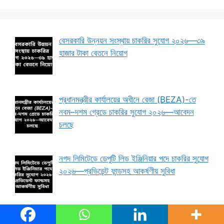
বেসরকারি উন্নয়ন সংস্থায় চাকরির সুযোগ ২০২৬—৩৯
হাজার টাকা বেতনে নিয়োগ
প্রধানমন্ত্রীর কার্যালয়ের অধীনে বেজা (BEZA)-তে
নবম–দশম গ্রেডে চাকরির সুযোগ ২০২৬—আবেদন
চলছে
নগদ লিমিটেডে ডেপুটি লিড ইঞ্জিনিয়ার পদে চাকরির সুযোগ
২০২৬—প্রভিডেন্ট ফান্ডসহ আকর্ষণীয় সুবিধা
ব্র্যাক ব্যাংকে ইন্টার্নশিপ প্রোগ্রামে নিয়োগ ২০২৬—