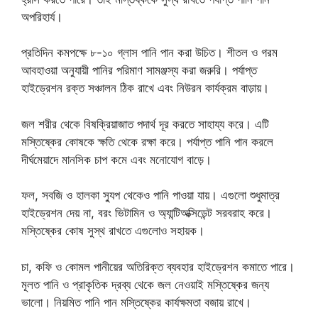
অপরিহার্য।
প্রতিদিন কমপক্ষে ৮-১০ গ্লাস পানি পান করা উচিত। শীতল ও গরম
আবহাওয়া অনুযায়ী পানির পরিমাণ সামঞ্জস্য করা জরুরি। পর্যাপ্ত
হাইড্রেশন রক্ত সঞ্চালন ঠিক রাখে এবং নিউরন কার্যক্রম বাড়ায়।
জল শরীর থেকে বিষক্রিয়াজাত পদার্থ দূর করতে সাহায্য করে। এটি
মস্তিষ্কের কোষকে ক্ষতি থেকে রক্ষা করে। পর্যাপ্ত পানি পান করলে
দীর্ঘমেয়াদে মানসিক চাপ কমে এবং মনোযোগ বাড়ে।
ফল, সবজি ও হালকা স্যুপ থেকেও পানি পাওয়া যায়। এগুলো শুধুমাত্র
হাইড্রেশন দেয় না, বরং ভিটামিন ও অ্যান্টিঅক্সিডেন্ট সরবরাহ করে।
মস্তিষ্কের কোষ সুস্থ রাখতে এগুলোও সহায়ক।
চা, কফি ও কোমল পানীয়ের অতিরিক্ত ব্যবহার হাইড্রেশন কমাতে পারে।
মূলত পানি ও প্রাকৃতিক দ্রব্য থেকে জল নেওয়াই মস্তিষ্কের জন্য
ভালো। নিয়মিত পানি পান মস্তিষ্কের কার্যক্ষমতা বজায় রাখে।