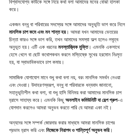
বিশ্বাসযোগ্য কাউকে সঙ্গে নিয়ে কথা বলা আমাদের মনের বোঝা হালকা
করে।
একজন বন্ধু বা পরিবারের সদস্যের সঙ্গে আমাদের অনুভূতি ভাগ করে নিলে
মানসিক চাপ কমে এবং মন শান্ত হয়
। আমরা যখন আমাদের ভেতরের
চিন্তা কারও সঙ্গে ভাগ করি, তখন আমাদের সমস্যা অল্প হলেও লঘুত্ব
অনুভূত হয়। এটি এক ধরনের
মনস্তাত্ত্বিক মুক্তি
। এমনকি একসাথে
হেসে খেলে বা ছোট কথোপকথন করলে মস্তিষ্কে সুখের হরমোন নিঃসৃত
হয়, যা স্বাভাবিকভাবে চাপ কমায়।
সামাজিক যোগাযোগ মানে শুধু কথা বলা নয়, বরং মানসিক সমর্থন নেওয়া
এবং দেওয়া। উদাহরণস্বরূপ, বন্ধু বা পরিবারকে ধন্যবাদ জানানো,
সহানুভূতিশীল কথা বলা, বা শুধু হাসি বিনিময় করা আমাদের মানসিক চাপ
হ্রাসে সাহায্য করে। এমনকি কিছু
অনলাইন কমিউনিটি বা হেল্প গ্রুপ
-এ
যোগদান করলেও আমরা অনুভব করতে পারি যে আমরা একা নই।
অন্যদের সঙ্গে সম্পর্ক জোরদার করার মাধ্যমে আমরা মানসিক চাপের
প্রভাব হ্রাস করি এবং
নিজেকে নিরাপদ ও শান্তিপূর্ণ অনুভব করি
।