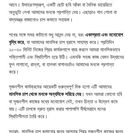
আনে। উদাহরণস্বরূপ, একটি ছোট ছবি আঁকা বা দৈনিক ডায়েরিতে
অনুভূতি লেখা আমাদের মনকে প্রশান্তি দেয়। এছাড়াও গান শোনা বা
বাদ্যযন্ত্র বাজানোও চাপ কমাতে সহায়ক।
শখের সঙ্গে সময় কাটানো শুধু আনন্দ দেয় না, বরং
একাগ্রতা এবং মনোযোগ
বৃদ্ধি করে
, যা আমাদের মানসিক চাপ হ্রাসে সাহায্য করে। প্রতিদিন
২০-৩০ মিনিট নিজের প্রিয় কার্যকলাপে ব্যয় করলে আমরা মানসিকভাবে
শক্তিশালী এবং স্থিতিশীল হয়ে উঠি। এমনকি সহজ কাজ যেমন উদ্যানের
ফুল লাগানো, রান্না, বা হালকা বাগানচর্চাও আমাদের মনকে প্রশান্ত
করে।
সৃজনশীল কার্যক্রমের আরেকটি গুরুত্বপূর্ণ দিক হলো এটি আমাদের
মানসিক চাপ থেকে মনকে অন্যদিকে সরিয়ে দেয়
। যখন আমরা কোনো হবি
বা সৃজনশীল কাজের মধ্যে মনোযোগ দেই, তখন চিন্তা ও উদ্বেগ কমে
যায়। এটি চাপকে দ্রুত হ্রাস করার পাশাপাশি দীর্ঘমেয়াদে মনের
স্থিতিশীলতা তৈরি করে।
সুতরাং, মানসিক চাপ কমানোর জন্য আপনার প্রিয় সৃজনশীল কাজের জন্য