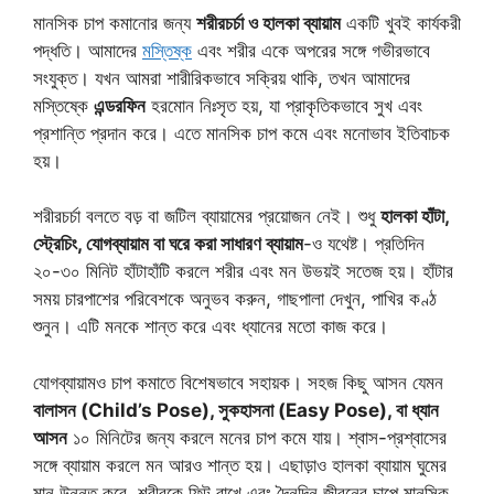
মানসিক চাপ কমানোর জন্য
শরীরচর্চা ও হালকা ব্যায়াম
একটি খুবই কার্যকরী
পদ্ধতি। আমাদের
মস্তিষ্ক
এবং শরীর একে অপরের সঙ্গে গভীরভাবে
সংযুক্ত। যখন আমরা শারীরিকভাবে সক্রিয় থাকি, তখন আমাদের
মস্তিষ্কে
এন্ডরফিন
হরমোন নিঃসৃত হয়, যা প্রাকৃতিকভাবে সুখ এবং
প্রশান্তি প্রদান করে। এতে মানসিক চাপ কমে এবং মনোভাব ইতিবাচক
হয়।
শরীরচর্চা বলতে বড় বা জটিল ব্যায়ামের প্রয়োজন নেই। শুধু
হালকা হাঁটা,
স্ট্রেচিং, যোগব্যায়াম বা ঘরে করা সাধারণ ব্যায়াম
-ও যথেষ্ট। প্রতিদিন
২০-৩০ মিনিট হাঁটাহাঁটি করলে শরীর এবং মন উভয়ই সতেজ হয়। হাঁটার
সময় চারপাশের পরিবেশকে অনুভব করুন, গাছপালা দেখুন, পাখির কণ্ঠ
শুনুন। এটি মনকে শান্ত করে এবং ধ্যানের মতো কাজ করে।
যোগব্যায়ামও চাপ কমাতে বিশেষভাবে সহায়ক। সহজ কিছু আসন যেমন
বালাসন (Child’s Pose), সুকহাসনা (Easy Pose), বা ধ্যান
আসন
১০ মিনিটের জন্য করলে মনের চাপ কমে যায়। শ্বাস-প্রশ্বাসের
সঙ্গে ব্যায়াম করলে মন আরও শান্ত হয়। এছাড়াও হালকা ব্যায়াম ঘুমের
মান উন্নত করে, শরীরকে ফিট রাখে এবং দৈনন্দিন জীবনের চাপে মানসিক