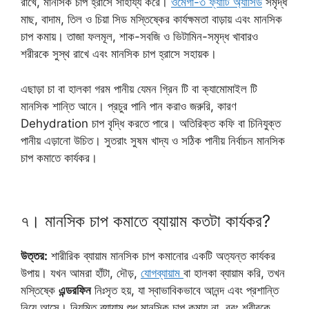
রাখে, মানসিক চাপ হ্রাসে সাহায্য করে।
ওমেগা-৩ ফ্যাটি অ্যাসিড
সমৃদ্ধ
মাছ, বাদাম, তিল ও চিয়া সিড মস্তিষ্কের কার্যক্ষমতা বাড়ায় এবং মানসিক
চাপ কমায়। তাজা ফলমূল, শাক-সবজি ও ভিটামিন-সমৃদ্ধ খাবারও
শরীরকে সুস্থ রাখে এবং মানসিক চাপ হ্রাসে সহায়ক।
এছাড়া চা বা হালকা গরম পানীয় যেমন গ্রিন টি বা ক্যামোমাইল টি
মানসিক শান্তি আনে। প্রচুর পানি পান করাও জরুরি, কারণ
Dehydration চাপ বৃদ্ধি করতে পারে। অতিরিক্ত কফি বা চিনিযুক্ত
পানীয় এড়ানো উচিত। সুতরাং সুষম খাদ্য ও সঠিক পানীয় নির্বাচন মানসিক
চাপ কমাতে কার্যকর।
৭। মানসিক চাপ কমাতে ব্যায়াম কতটা কার্যকর?
উত্তর:
শারীরিক ব্যায়াম মানসিক চাপ কমানোর একটি অত্যন্ত কার্যকর
উপায়। যখন আমরা হাঁটা, দৌড়,
যোগব্যায়াম
বা হালকা ব্যায়াম করি, তখন
মস্তিষ্কে
এন্ডরফিন
নিঃসৃত হয়, যা স্বাভাবিকভাবে আনন্দ এবং প্রশান্তি
নিয়ে আসে। নিয়মিত ব্যায়াম শুধু মানসিক চাপ কমায় না, বরং শরীরকে