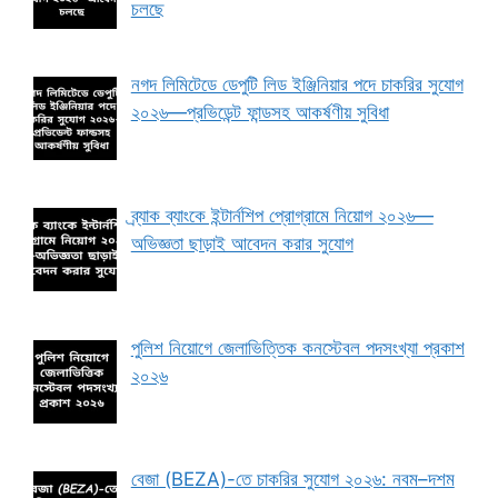
চলছে
নগদ লিমিটেডে ডেপুটি লিড ইঞ্জিনিয়ার পদে চাকরির সুযোগ
২০২৬—প্রভিডেন্ট ফান্ডসহ আকর্ষণীয় সুবিধা
ব্র্যাক ব্যাংকে ইন্টার্নশিপ প্রোগ্রামে নিয়োগ ২০২৬—
অভিজ্ঞতা ছাড়াই আবেদন করার সুযোগ
পুলিশ নিয়োগে জেলাভিত্তিক কনস্টেবল পদসংখ্যা প্রকাশ
২০২৬
বেজা (BEZA)-তে চাকরির সুযোগ ২০২৬: নবম–দশম