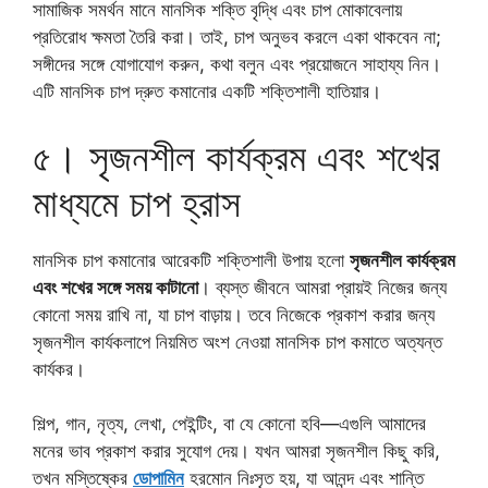
সামাজিক সমর্থন মানে মানসিক শক্তি বৃদ্ধি এবং চাপ মোকাবেলায়
প্রতিরোধ ক্ষমতা তৈরি করা। তাই, চাপ অনুভব করলে একা থাকবেন না;
সঙ্গীদের সঙ্গে যোগাযোগ করুন, কথা বলুন এবং প্রয়োজনে সাহায্য নিন।
এটি মানসিক চাপ দ্রুত কমানোর একটি শক্তিশালী হাতিয়ার।
৫। সৃজনশীল কার্যক্রম এবং শখের
মাধ্যমে চাপ হ্রাস
মানসিক চাপ কমানোর আরেকটি শক্তিশালী উপায় হলো
সৃজনশীল কার্যক্রম
এবং শখের সঙ্গে সময় কাটানো
। ব্যস্ত জীবনে আমরা প্রায়ই নিজের জন্য
কোনো সময় রাখি না, যা চাপ বাড়ায়। তবে নিজেকে প্রকাশ করার জন্য
সৃজনশীল কার্যকলাপে নিয়মিত অংশ নেওয়া মানসিক চাপ কমাতে অত্যন্ত
কার্যকর।
শিল্প, গান, নৃত্য, লেখা, পেইন্টিং, বা যে কোনো হবি—এগুলি আমাদের
মনের ভাব প্রকাশ করার সুযোগ দেয়। যখন আমরা সৃজনশীল কিছু করি,
তখন মস্তিষ্কের
ডোপামিন
হরমোন নিঃসৃত হয়, যা আনন্দ এবং শান্তি