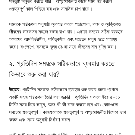
সন্তুষ্টি অনুভব করতে পারি। অপ্রয়োজনীয় কাজে সময় নষ্ট করলে
গুরুত্বপূর্ণ কাজ পিছিয়ে যায় এবং মানসিক চাপ বাড়ে।
সময়কে পরিকল্পনা অনুযায়ী ব্যবহার করলে পড়াশোনা, কাজ ও ব্যক্তিগত
জীবনের ভারসাম্য সহজে বজায় রাখা যায়। এছাড়া সময়ের সঠিক ব্যবহার
আমাদের আত্মনির্ভরশীল, দায়িত্বশীল এবং সচেতন মানুষ হতে সাহায্য
করে। সংক্ষেপে, সময়কে মূল্য দেওয়া মানে জীবনের মান বৃদ্ধি করা।
২. প্রতিদিন সময়কে সঠিকভাবে ব্যবহার করতে
কিভাবে শুরু করা যায়?
উত্তর:
প্রতিদিন সময়কে সঠিকভাবে ব্যবহার শুরু করার জন্য প্রথমে
একটি সহজ পরিকল্পনা তৈরি করা জরুরি। প্রতিদিন সকালে উঠে ৫–১০
মিনিট সময় নিয়ে ভাবুন, আজ কী কী কাজ করতে হবে এবং কোনগুলো
সবচেয়ে গুরুত্বপূর্ণ। কাজগুলোকে গুরুত্বপূর্ণ ও অপ্রয়োজনীয় হিসেবে ভাগ
করুন এবং সময় অনুযায়ী নির্ধারণ করুন।
ছোট ছোট সময়ও কাজে লাগানো শিখুন—যেমন বাসে যাত্রার সময় নোট