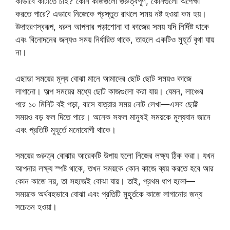
কীভাবে কাটাতে চাই? কোন কাজগুলো গুরুত্বপূর্ণ, কোনগুলো অপেক্ষা
করতে পারে? এভাবে নিজেকে প্রস্তুত রাখলে সময় নষ্ট হওয়া কম হয়।
উদাহরণস্বরূপ, ধরুন আপনার পড়াশোনা বা কাজের সময় যদি নির্দিষ্ট থাকে
এবং বিনোদনের জন্যও সময় নির্ধারিত থাকে, তাহলে একটিও মুহূর্ত বৃথা যায়
না।
এছাড়া সময়ের মূল্য বোঝা মানে আমাদের ছোট ছোট সময়ও কাজে
লাগানো। অল্প সময়ের মধ্যে ছোট কাজগুলো করা যায়। যেমন, লাঞ্চের
পরে ১০ মিনিট বই পড়া, বাসে যাত্রার সময় নোট লেখা—এসব ছোট্ট
সময়ও বড় ফল দিতে পারে। অনেক সফল মানুষই সময়কে মূল্যবান জানে
এবং প্রতিটি মুহূর্তে মনোযোগী থাকে।
সময়ের গুরুত্ব বোঝার আরেকটি উপায় হলো নিজের লক্ষ্য ঠিক করা। যখন
আপনার লক্ষ্য স্পষ্ট থাকে, তখন সময়কে কোন কাজে ব্যয় করতে হবে আর
কোন কাজে নয়, তা সহজেই বোঝা যায়। তাই, প্রথম ধাপ হলো—
সময়কে অর্থবহভাবে বোঝা এবং প্রতিটি মুহূর্তকে কাজে লাগানোর জন্য
সচেতন হওয়া।