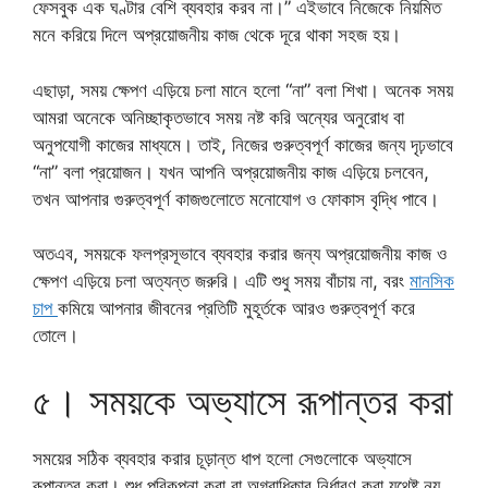
ফেসবুক এক ঘণ্টার বেশি ব্যবহার করব না।” এইভাবে নিজেকে নিয়মিত
মনে করিয়ে দিলে অপ্রয়োজনীয় কাজ থেকে দূরে থাকা সহজ হয়।
এছাড়া, সময় ক্ষেপণ এড়িয়ে চলা মানে হলো “না” বলা শিখা। অনেক সময়
আমরা অনেকে অনিচ্ছাকৃতভাবে সময় নষ্ট করি অন্যের অনুরোধ বা
অনুপযোগী কাজের মাধ্যমে। তাই, নিজের গুরুত্বপূর্ণ কাজের জন্য দৃঢ়ভাবে
“না” বলা প্রয়োজন। যখন আপনি অপ্রয়োজনীয় কাজ এড়িয়ে চলবেন,
তখন আপনার গুরুত্বপূর্ণ কাজগুলোতে মনোযোগ ও ফোকাস বৃদ্ধি পাবে।
অতএব, সময়কে ফলপ্রসূভাবে ব্যবহার করার জন্য অপ্রয়োজনীয় কাজ ও
ক্ষেপণ এড়িয়ে চলা অত্যন্ত জরুরি। এটি শুধু সময় বাঁচায় না, বরং
মানসিক
চাপ
কমিয়ে আপনার জীবনের প্রতিটি মুহূর্তকে আরও গুরুত্বপূর্ণ করে
তোলে।
৫। সময়কে অভ্যাসে রূপান্তর করা
সময়ের সঠিক ব্যবহার করার চূড়ান্ত ধাপ হলো সেগুলোকে অভ্যাসে
রূপান্তর করা। শুধু পরিকল্পনা করা বা অগ্রাধিকার নির্ধারণ করা যথেষ্ট নয়