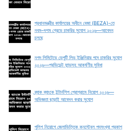
প্রধানমন্ত্রীর কার্যালয়ের অধীনে বেজা (BEZA)-তে
নবম–দশম গ্রেডে চাকরির সুযোগ ২০২৬—আবেদন
চলছে
নগদ লিমিটেডে ডেপুটি লিড ইঞ্জিনিয়ার পদে চাকরির সুযোগ
২০২৬—প্রভিডেন্ট ফান্ডসহ আকর্ষণীয় সুবিধা
ব্র্যাক ব্যাংকে ইন্টার্নশিপ প্রোগ্রামে নিয়োগ ২০২৬—
অভিজ্ঞতা ছাড়াই আবেদন করার সুযোগ
পুলিশ নিয়োগে জেলাভিত্তিক কনস্টেবল পদসংখ্যা প্রকাশ