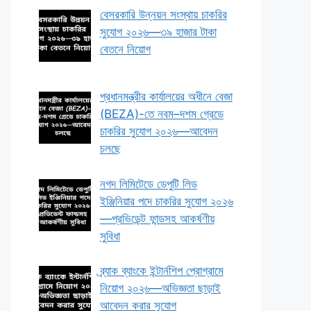
বেসরকারি উন্নয়ন সংস্থায় চাকরির
সুযোগ ২০২৬—৩৯ হাজার টাকা
বেতনে নিয়োগ
প্রধানমন্ত্রীর কার্যালয়ের অধীনে বেজা
(BEZA)-তে নবম–দশম গ্রেডে
চাকরির সুযোগ ২০২৬—আবেদন
চলছে
নগদ লিমিটেডে ডেপুটি লিড
ইঞ্জিনিয়ার পদে চাকরির সুযোগ ২০২৬
—প্রভিডেন্ট ফান্ডসহ আকর্ষণীয়
সুবিধা
ব্র্যাক ব্যাংকে ইন্টার্নশিপ প্রোগ্রামে
নিয়োগ ২০২৬—অভিজ্ঞতা ছাড়াই
আবেদন করার সুযোগ