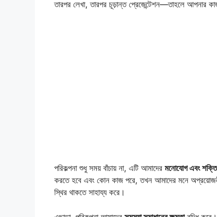
তারপর লেখা, তারপর চূড়ান্ত প্রেজেন্টেশন—তাহলে আপনার 
পরিকল্পনা শুধু সময় বাঁচায় না, এটি আমাদের
মনোযোগ এবং শক্তি 
করতে হবে এবং কোন কাজ পরে, তখন আমাদের মনে অপ্রয়োজনীয় 
স্থির থাকতে সাহায্য করে।
এছাড়া, পরিকল্পনা আমাদের
সমস্যা সমাধানের ক্ষমতা
বৃদ্ধি করে