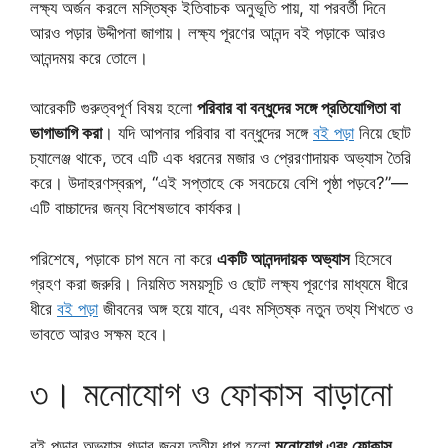
লক্ষ্য অর্জন করলে মস্তিষ্ক ইতিবাচক অনুভূতি পায়, যা পরবর্তী দিনে
আরও পড়ার উদ্দীপনা জাগায়। লক্ষ্য পূরণের আনন্দ বই পড়াকে আরও
আনন্দময় করে তোলে।
আরেকটি গুরুত্বপূর্ণ বিষয় হলো
পরিবার বা বন্ধুদের সঙ্গে প্রতিযোগিতা বা
ভাগাভাগি করা
। যদি আপনার পরিবার বা বন্ধুদের সঙ্গে
বই পড়া
নিয়ে ছোট
চ্যালেঞ্জ থাকে, তবে এটি এক ধরনের মজার ও প্রেরণাদায়ক অভ্যাস তৈরি
করে। উদাহরণস্বরূপ, “এই সপ্তাহে কে সবচেয়ে বেশি পৃষ্ঠা পড়বে?”—
এটি বাচ্চাদের জন্য বিশেষভাবে কার্যকর।
পরিশেষে, পড়াকে চাপ মনে না করে
একটি আনন্দদায়ক অভ্যাস
হিসেবে
গ্রহণ করা জরুরি। নিয়মিত সময়সূচি ও ছোট লক্ষ্য পূরণের মাধ্যমে ধীরে
ধীরে
বই পড়া
জীবনের অঙ্গ হয়ে যাবে, এবং মস্তিষ্ক নতুন তথ্য শিখতে ও
ভাবতে আরও সক্ষম হবে।
৩। মনোযোগ ও ফোকাস বাড়ানো
বই পড়ার অভ্যাস গড়ার জন্য তৃতীয় ধাপ হলো
মনোযোগ এবং ফোকাস