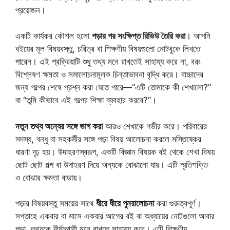
প্রয়োজন।
একটি কার্যকর কৌশল হলো
পড়ার পর সংক্ষিপ্ত রিভিউ তৈরি করা
। আপনি
বইয়ের মূল বিষয়বস্তু, চরিত্র বা শিক্ষণীয় বিষয়গুলো নোটবুকে লিখতে
পারেন। এই প্রক্রিয়াটি শুধু তথ্য মনে রাখতেই সাহায্য করে না, বরং
বিশ্লেষণ ক্ষমতা ও সমালোচনামূলক চিন্তাভাবনা বৃদ্ধি করে। বাচ্চাদের
জন্য গল্পের শেষে প্রশ্ন করা যেতে পারে—“এটি তোমাকে কী শেখালো?”
বা “তুমি কীভাবে এই গল্পের শিক্ষা ব্যবহার করবে?”।
নতুন তথ্য অন্যের সঙ্গে ভাগ করা
আরও শেখাকে গভীর করে। পরিবারের
সদস্য, বন্ধু বা সহকর্মীর সঙ্গে পড়া বিষয় আলোচনা করলে মস্তিষ্কের
ধারণা দৃঢ় হয়। উদাহরণস্বরূপ, একটি বিজ্ঞান বিষয়ক বই থেকে শেখা বিষয়
ছোট ছোট গল্প বা উদাহরণ দিয়ে অন্যকে বোঝানো যায়। এটি স্মৃতিশক্তি
ও বোঝার ক্ষমতা বাড়ায়।
পড়ার বিষয়বস্তু সময়ের সাথে
ধীরে ধীরে পুনরালোচনা
করা গুরুত্বপূর্ণ।
সপ্তাহে একবার বা মাসে একবার আগের বই বা অধ্যায়ের নোটগুলো আবার
পড়া, তথ্যকে দীর্ঘস্থায়ী মনে রাখতে সাহায্য করে। এটি শিক্ষণীয়