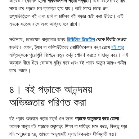
আরেকটি কৌশল হলো
পরিবর্তনশীল পড়ার পদ্ধতি
। এক ধরনের বই দীর্ঘ
সময় ধরে পড়লে মন ক্লান্ত হয়ে যায়। তাই মাঝে মাঝে গল্প,
তথ্যভিত্তিক বই এবং ছবি বা চার্টসহ বই পড়ার চেষ্টা করা উচিত। এটি
মনকে সতেজ রাখে এবং আগ্রহ ধরে রাখে।
সর্বশেষে, মনোযোগ বাড়ানোর জন্য
ডিজিটাল ডিভাইস
থেকে বিরতি নেওয়া
জরুরি। ফোন, ট্যাব বা কম্পিউটারের নোটিফিকেশন বন্ধ রেখে
বই পড়া
মস্তিষ্ককে পুরোপুরি নিঃশব্দে নতুন তথ্য শোষণ করতে সাহায্য করে। এই
অভ্যাস ধীরে ধীরে ফোকাস বৃদ্ধি করে এবং বই পড়ার আনন্দ আরও গভীর
করে তোলে।
৪। বই পড়াকে আনন্দময়
অভিজ্ঞতায় পরিণত করা
বই পড়ার অভ্যাস গড়ার চতুর্থ ধাপ হলো
পড়াকে আনন্দময় করে তোলা
।
অনেক মানুষ বই পড়াকে শুধুমাত্র শিক্ষা বা দায়িত্ব মনে করে, কিন্তু পড়া
যদি আনন্দময় হয়, তাহলে অভ্যাসটি স্বাভাবিকভাবে দীর্ঘস্থায়ী হয়।