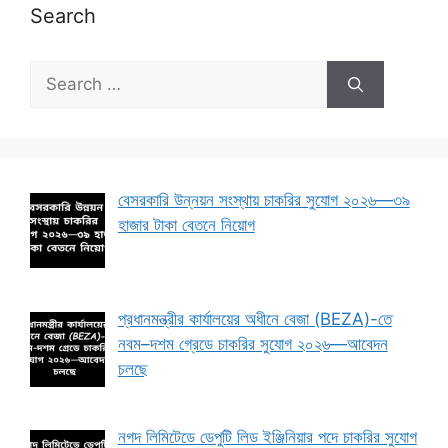
Search
Search
for:
বেসরকারি উন্নয়ন সংস্থায় চাকরির সুযোগ ২০২৬—৩৯
হাজার টাকা বেতনে নিয়োগ
প্রধানমন্ত্রীর কার্যালয়ের অধীনে বেজা (BEZA)-তে
নবম–দশম গ্রেডে চাকরির সুযোগ ২০২৬—আবেদন
চলছে
নগদ লিমিটেডে ডেপুটি লিড ইঞ্জিনিয়ার পদে চাকরির সুযোগ