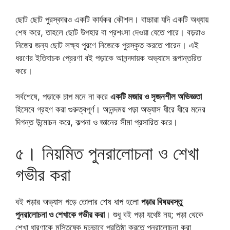
ছোট ছোট পুরস্কারও একটি কার্যকর কৌশল। বাচ্চারা যদি একটি অধ্যায়
শেষ করে, তাহলে ছোট উপহার বা প্রশংসা দেওয়া যেতে পারে। বড়রাও
নিজের জন্য ছোট লক্ষ্য পূরণে নিজেকে পুরস্কৃত করতে পারেন। এই
ধরণের ইতিবাচক প্রেরণা বই পড়াকে আনন্দদায়ক অভ্যাসে রূপান্তরিত
করে।
সর্বশেষে, পড়াকে চাপ মনে না করে
একটি মজার ও সৃজনশীল অভিজ্ঞতা
হিসেবে গ্রহণ করা গুরুত্বপূর্ণ। আনন্দময় পড়া অভ্যাস ধীরে ধীরে মনের
দিগন্ত উন্মোচন করে, কল্পনা ও জ্ঞানের সীমা প্রসারিত করে।
৫। নিয়মিত পুনরালোচনা ও শেখা
গভীর করা
বই পড়ার অভ্যাস গড়ে তোলার শেষ ধাপ হলো
পড়ার বিষয়বস্তু
পুনরালোচনা ও শেখাকে গভীর করা
। শুধু বই পড়া যথেষ্ট নয়; পড়া থেকে
শেখা ধারণাকে মস্তিষ্কে দৃঢ়ভাবে প্রতিষ্ঠা করতে পুনরালোচনা করা