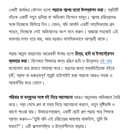
একটি কার্যকর কৌশল হলো
পড়াকে গল্পের মতো উপস্থাপন করা
। প্রতিটি
বইকে একটি নতুন দুনিয়া বা অভিযান হিসেবে ভাবুন। গল্পের চরিত্রদের
সঙ্গে নিজেকে মিলিয়ে নিন। যেমন, যদি আপনি একটি সাহসিকতার গল্প
পড়েন, নিজেকে সেই অভিযানের অংশ মনে করুন। বাচ্চারা সহজেই এই
ভাবনায় মগ্ন হয়ে যায়, আর বড়রাও মানসিকভাবে আগ্রহী থাকে।
পড়ার আনন্দ বাড়ানোর আরেকটি উপায় হলো
চিত্র, ছবি বা ইলাস্ট্রেশন
ব্যবহার করা
। বিশেষত শিশুদের জন্য রঙিন ছবি ও চিত্রসহ
বই পড়া
মনোযোগ ধরে রাখতে সাহায্য করে। বড়দের জন্য তথ্যভিত্তিক বইয়ে
চার্ট, গ্রাফ বা গুরুত্বপূর্ণ পয়েন্ট হাইলাইট করা পড়াকে আরও সহজ ও
আকর্ষণীয় করে তোলে।
পরিবার বা বন্ধুদের সঙ্গে বই নিয়ে আলোচনা
আরও আনন্দময় অভিজ্ঞতা তৈরি
করে। পড়া শেষে গল্প বা তথ্য নিয়ে আলোচনা করলে, নতুন দৃষ্টিভঙ্গি ও
ধারণা পাওয়া যায়। উদাহরণস্বরূপ, একটি ছোট গল্প পড়ার পরে শিশুকে
প্রশ্ন করুন—“তুমি যদি এই চরিত্রের জায়গায় থাকতিস, তুমি কি
করত?”। এটি কল্পনাশক্তি ও চিন্তাশীলতা বাড়ায়।