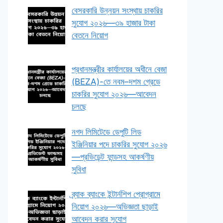
বেসরকারি উন্নয়ন সংস্থায় চাকরির
সুযোগ ২০২৬—৩৯ হাজার টাকা
বেতনে নিয়োগ
প্রধানমন্ত্রীর কার্যালয়ের অধীনে বেজা
(BEZA)-তে নবম–দশম গ্রেডে
চাকরির সুযোগ ২০২৬—আবেদন
চলছে
নগদ লিমিটেডে ডেপুটি লিড
ইঞ্জিনিয়ার পদে চাকরির সুযোগ ২০২৬
—প্রভিডেন্ট ফান্ডসহ আকর্ষণীয়
সুবিধা
ব্র্যাক ব্যাংকে ইন্টার্নশিপ প্রোগ্রামে
নিয়োগ ২০২৬—অভিজ্ঞতা ছাড়াই
আবেদন করার সুযোগ