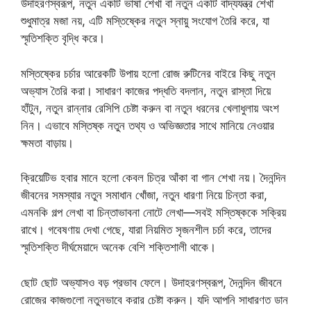
উদাহরণস্বরূপ, নতুন একটি ভাষা শেখা বা নতুন একটি বাদ্যযন্ত্র শেখা
শুধুমাত্র মজা নয়, এটি মস্তিষ্কের নতুন স্নায়ু সংযোগ তৈরি করে, যা
স্মৃতিশক্তি বৃদ্ধি করে।
মস্তিষ্কের চর্চার আরেকটি উপায় হলো রোজ রুটিনের বাইরে কিছু নতুন
অভ্যাস তৈরি করা। সাধারণ কাজের পদ্ধতি বদলান, নতুন রাস্তা দিয়ে
হাঁটুন, নতুন রান্নার রেসিপি চেষ্টা করুন বা নতুন ধরনের খেলাধুলায় অংশ
নিন। এভাবে মস্তিষ্ক নতুন তথ্য ও অভিজ্ঞতার সাথে মানিয়ে নেওয়ার
ক্ষমতা বাড়ায়।
ক্রিয়েটিভ হবার মানে হলো কেবল চিত্র আঁকা বা গান শেখা নয়। দৈনন্দিন
জীবনের সমস্যার নতুন সমাধান খোঁজা, নতুন ধারণা নিয়ে চিন্তা করা,
এমনকি গল্প লেখা বা চিন্তাভাবনা নোটে লেখা—সবই মস্তিষ্ককে সক্রিয়
রাখে। গবেষণায় দেখা গেছে, যারা নিয়মিত সৃজনশীল চর্চা করে, তাদের
স্মৃতিশক্তি দীর্ঘমেয়াদে অনেক বেশি শক্তিশালী থাকে।
ছোট ছোট অভ্যাসও বড় প্রভাব ফেলে। উদাহরণস্বরূপ, দৈনন্দিন জীবনে
রোজের কাজগুলো নতুনভাবে করার চেষ্টা করুন। যদি আপনি সাধারণত ডান