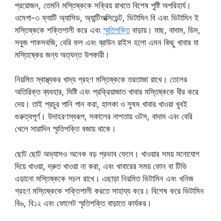
প্রয়োজন, তেমনি মস্তিষ্ককে সক্রিয় রাখতে বিশেষ পুষ্টি অপরিহার্য।
ওমেগা-৩ ফ্যাটি অ্যাসিড, অ্যান্টিঅক্সিডেন্ট, ভিটামিন বি এবং ভিটামিন ই
মস্তিষ্ককে শক্তিশালী করে এবং
স্মৃতিশক্তি
বাড়ায়। মাছ, বাদাম, ডিম,
সবুজ শাকসবজি, বেরি ফল এবং ব্রাউন রাইস হলো এমন কিছু খাবার যা
মস্তিষ্কের জন্য অত্যন্ত উপকারী।
নিয়মিত স্বাস্থ্যকর খাদ্য গ্রহণ মস্তিষ্ককে তরতাজা রাখে। তেলের
অতিরিক্ত ব্যবহার, মিষ্টি এবং প্রক্রিয়াজাত খাবার মস্তিষ্ককে ধীর করে
দেয়। তাই প্রচুর পানি পান করা, হালকা ও সুষম খাবার খাওয়া খুবই
গুরুত্বপূর্ণ। উদাহরণস্বরূপ, সকালের নাশতায় ওটস, বাদাম এবং বেরি
খেলে সারাদিন স্মৃতিশক্তি বজায় থাকে।
ছোট ছোট অভ্যাসও অনেক বড় প্রভাব ফেলে। খাওয়ার সময় মনোযোগ
দিয়ে খাওয়া, দ্রুত খাওয়া না করা, এবং খাবারের সময় ফোন বা টিভি
এড়ানো মস্তিষ্ককে সচল রাখে। এছাড়া নিয়মিত ভিটামিন এবং খনিজ
গ্রহণ মস্তিষ্ককে শক্তিশালী করতে সাহায্য করে। বিশেষ করে ভিটামিন
বি৬, বি১২ এবং ফোলেট স্মৃতিশক্তি বাড়াতে কার্যকর।