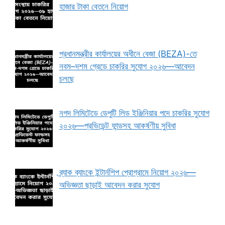
হাজার টাকা বেতনে নিয়োগ
প্রধানমন্ত্রীর কার্যালয়ের অধীনে বেজা (BEZA)-তে
নবম–দশম গ্রেডে চাকরির সুযোগ ২০২৬—আবেদন
চলছে
নগদ লিমিটেডে ডেপুটি লিড ইঞ্জিনিয়ার পদে চাকরির সুযোগ
২০২৬—প্রভিডেন্ট ফান্ডসহ আকর্ষণীয় সুবিধা
ব্র্যাক ব্যাংকে ইন্টার্নশিপ প্রোগ্রামে নিয়োগ ২০২৬—
অভিজ্ঞতা ছাড়াই আবেদন করার সুযোগ