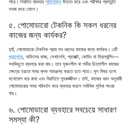
পারে। নিয়মিত ব্যবহার
স্মৃতিশক্তি
উন্নত করে এবং পরীক্ষার প্রস্তুতি
সহজ করে তোলে।
৫. পোমোডারো টেকনিক কি সকল ধরনের
কাজের জন্য কার্যকর?
হ্যাঁ, পোমোডারো টেকনিক প্রায় সব ধরনের কাজের জন্য কার্যকর। এটি
পড়াশোনা
, অফিসের কাজ, লেখালেখি, প্রজেক্ট, কোডিং বা ফ্রিল্যান্সিং—
সবকিছুতে ব্যবহার করা যায়। তবে সৃজনশীল বা গভীর চিন্তাশীল কাজের
ক্ষেত্রে হয়তো সময় ব্লক সামঞ্জস্য করতে হতে পারে। মূল বিষয় হলো
মনোযোগ ধরে রাখা এবং বিরতিতে পুনরুজ্জীবন। তাই, কাজের ধরন অনুযায়ী
পোমোডারোর সময় পরিবর্তন করে ব্যবহার করলে সর্বাধিক সুবিধা পাওয়া
যায়।
৬. পোমোডারো ব্যবহারে সবচেয়ে সাধারণ
সমস্যা কী?