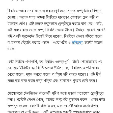
বিরতি নেওয়ার সময় সবচেয়ে গুরুত্বপূর্ণ হলো মনকে সম্পূর্ণভাবে বিশ্রাম
দেওয়া। অনেক সময় আমরা বিরতিতে থাকলেও মোবাইল চেক করি বা
ইমেইল দেখি। এটি মনকে নতুনভাবে কেন্দ্রীভূত করতে বাধা দেয়। তাই,
এই সময়ে কাজ থেকে সম্পূর্ণ বিরতি নেওয়া উচিত। উদাহরণস্বরূপ, আপনি
যদি একটি প্রজেক্টের রিপোর্ট লিখে থাকেন, বিরতিতে কেবল হাঁটতে পারেন
বা হালকা স্ট্রেচিং করতে পারেন। এতে শরীর ও
মস্তিষ্ক
দুটোই সতেজ
থাকে।
ছোট বিরতির পাশাপাশি, বড় বিরতিও গুরুত্বপূর্ণ। চারটি পোমোডারোর পর
১৫-৩০ মিনিটের বড় বিরতি নেওয়া উচিত। বড় বিরতিতে আপনি খাবার
খেতে পারেন, ধ্যান করতে পারেন বা প্রিয় হবি করতে পারেন। এটি দীর্ঘ
সময় ধরে কাজ করার জন্য শক্তি এবং মনোযোগ পুনরায় তৈরি করে।
পোমোডারো টেকনিকের আরেকটি সুবিধা হলো পুনরায় মনোযোগ কেন্দ্রীভূত
করা। প্রতিটি সেশন শেষে, কাজের অগ্রগতি মূল্যায়ন করুন। কোন কাজ
সম্পন্ন হয়েছে, কোনটি বাকি রয়েছে এবং কোনটি আরও মনোযোগের
প্রয়োজন তা নোট করুন। এটি আপনাকে পরবর্তী পোমোডারোতে আরও