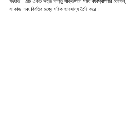
পদ্ধতি। এটি একটি সহজ কিন্তু শক্তিশালী সময় ব্যবস্থাপনার কৌশল,
যা কাজ এবং বিরতির মধ্যে সঠিক ভারসাম্য তৈরি করে।