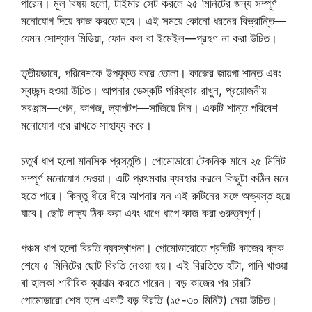
পারেন। মূল বিষয় হলো, টাইমার সেট করলে ২৫ মিনিটের জন্য সম্পূর্ণ
মনোযোগ দিয়ে কাজ করতে হবে। এই সময়ে কোনো ধরনের বিভ্রান্তি—
যেমন সোশ্যাল মিডিয়া, ফোন কল বা ইমেইল—গ্রহণ না করা উচিত।
তৃতীয়ভাবে, পরিবেশকে উপযুক্ত করে তোলা। কাজের জায়গা শান্ত এবং
স্বচ্ছন্দ হওয়া উচিত। আপনার ডেস্কটি পরিষ্কার রাখুন, প্রয়োজনীয়
সরঞ্জাম—পেন, কাগজ, ল্যাপটপ—সাজিয়ে নিন। একটি শান্ত পরিবেশ
মনোযোগ ধরে রাখতে সাহায্য করে।
চতুর্থ ধাপ হলো মানসিক প্রস্তুতি। পোমোডারো টেকনিক মানে ২৫ মিনিট
সম্পূর্ণ মনোযোগ দেওয়া। এটি প্রথমবার ব্যবহার করলে কিছুটা কঠিন মনে
হতে পারে। কিন্তু ধীরে ধীরে আপনার মন এই রুটিনের সঙ্গে অভ্যস্ত হয়ে
যাবে। ছোট লক্ষ্য ঠিক করা এবং ধাপে ধাপে কাজ করা গুরুত্বপূর্ণ।
পঞ্চম ধাপ হলো বিরতি ব্যবস্থাপনা। পোমোডারোতে প্রতিটি কাজের ব্লক
শেষে ৫ মিনিটের ছোট বিরতি নেওয়া হয়। এই বিরতিতে হাঁটা, পানি খাওয়া
বা হালকা শারীরিক ব্যায়াম করতে পারেন। বড় কাজের পর চারটি
পোমোডারো শেষ হলে একটি বড় বিরতি (১৫-৩০ মিনিট) নেয়া উচিত।