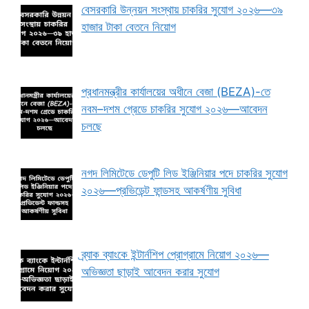
বেসরকারি উন্নয়ন সংস্থায় চাকরির সুযোগ ২০২৬—৩৯
হাজার টাকা বেতনে নিয়োগ
প্রধানমন্ত্রীর কার্যালয়ের অধীনে বেজা (BEZA)-তে
নবম–দশম গ্রেডে চাকরির সুযোগ ২০২৬—আবেদন
চলছে
নগদ লিমিটেডে ডেপুটি লিড ইঞ্জিনিয়ার পদে চাকরির সুযোগ
২০২৬—প্রভিডেন্ট ফান্ডসহ আকর্ষণীয় সুবিধা
ব্র্যাক ব্যাংকে ইন্টার্নশিপ প্রোগ্রামে নিয়োগ ২০২৬—
অভিজ্ঞতা ছাড়াই আবেদন করার সুযোগ