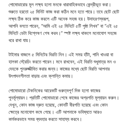
পোমোডারোর মূল লক্ষ্য হলো মনকে ধারাবাহিকভাবে কেন্দ্রীভূত করা।
শুরুতে হয়তো ২৫ মিনিট কাজ করা কঠিন মনে হতে পারে। তবে ছোট ছোট
লক্ষ্য ঠিক করে কাজ করলে এটি অনেক সহজ হয়। উদাহরণস্বরূপ,
আপনি বলতে পারেন, “আমি এই ২৫ মিনিটে ৫টি পৃষ্ঠা লিখব” বা “এই ২৫
মিনিটে ডেটা বিশ্লেষণ শেষ করব।” স্পষ্ট লক্ষ্য থাকলে মনোযোগ সহজে
ধরে রাখা যায়।
টাইমার বাজলে ৫ মিনিটের বিরতি নিন। এই সময় হাঁটা, পানি খাওয়া বা
হালকা স্ট্রেচিং করতে পারেন। মনে রাখবেন, এই বিরতি শুধুমাত্র মন ও
দেহকে পুনরুজ্জীবিত করার জন্য। কাজের মধ্যে ছোট বিরতি আপনার
উৎপাদনশীলতা বাড়ায় এবং ক্লান্তি কমায়।
পোমোডারো টেকনিকের আরেকটি গুরুত্বপূর্ণ দিক হলো কাজের
পুনর্মূল্যায়ন। প্রতিটি পোমোডারো শেষে কাজের অগ্রগতি মূল্যায়ন করুন।
দেখুন, কোন কাজ দ্রুত হয়েছে, কোনটি ধীরগতি হয়েছে এবং কোন
ক্ষেত্রে মনোযোগ কমে গেছে। এটি আপনাকে ভবিষ্যতে আরও
কার্যকরভাবে সময় ব্যবহার করতে সাহায্য করবে।