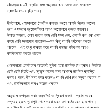
মস্তিষ্ককে এই পদ্ধতির সঙ্গে অভ্যস্ত করে তোলে এবং মনোযোগ
স্বয়ংক্রিয়ভাবে বৃদ্ধি পায়।
দীর্ঘমেয়াদে, পোমোডারো টেকনিক ব্যবহার করলে আপনি নিজের কাজের
ধরন ও সময়ের প্রয়োজনীয়তা আরও ভালোভাবে বুঝতে পারবেন।
উদাহরণস্বরূপ, কোন ধরনের কাজ বেশি সময় নেয়, কোনটি কম এবং কোন
কাজে বেশি মনোযোগ প্রয়োজন—সব কিছু আপনি পর্যবেক্ষণ করতে
পারবেন। এই তথ্য ব্যবহার করে আপনি কাজের পরিকল্পনা আরও
কার্যকরভাবে করতে পারবেন।
পোমোডারো টেকনিকের আরেকটি সুবিধা হলো মানসিক চাপ হ্রাস। নিয়মিত
ছোট ছোট বিরতি এবং স্বচ্ছন্দ কাজের সময় আপনার মানসিক ক্লান্তি
কমায়। ফলে, দীর্ঘ সময় কাজ করলেও আপনি বেশি চাপ অনুভব করবেন না
এবং মানসিকভাবে আরও সতেজ থাকবেন।
অভ্যাসে রূপান্তর করার জন্য ধৈর্য ও স্থিরতা জরুরি। প্রথম কয়েক
সপ্তাহে হয়তো পুরোপুরি পোমোডারো মেনে চলা কঠিন মনে হতে পারে।
তবে ধীরে ধীরে এটি সহজ হয়ে যাবে। প্রতিদিন ২-৩ পোমোডারো ব্যবহার