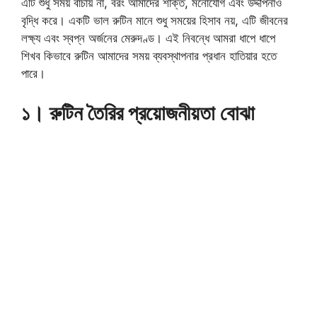
এটি শুধু সময় বাঁচায় না, বরং আমাদের শক্তি, মনোযোগ এবং উদ্দীপনাও
বৃদ্ধি করে। একটি ভাল রুটিন মানে শুধু সময়ের হিসাব নয়, এটি জীবনের
লক্ষ্য এবং স্বপ্ন অর্জনের মেরুদণ্ড। এই নিবন্ধে আমরা ধাপে ধাপে
শিখব কিভাবে রুটিন আমাদের সময় ব্যবস্থাপনার প্রধান হাতিয়ার হতে
পারে।
১। রুটিন তৈরির প্রয়োজনীয়তা বোঝা