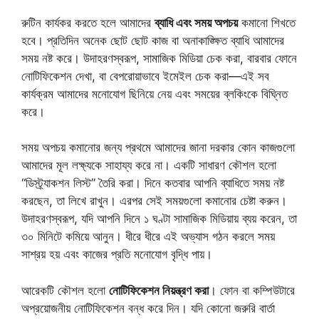
রুটিন কার্যকর করতে হলে আমাদের
ব্যাধি এবং সময় অপচয়
কমানো শিখতে
হবে। প্রতিদিন অনেক ছোট ছোট কাজ বা অনাকাঙ্ক্ষিত ব্যাধি আমাদের
সময় নষ্ট করে। উদাহরণস্বরূপ, সামাজিক মিডিয়া চেক করা, বারবার ফোনে
নোটিফিকেশন দেখা, বা বেপরোয়াভাবে ইমেইল চেক করা—এই সব
কার্যক্রম আমাদের মনোযোগ ছিনিয়ে নেয় এবং সময়ের ব্লকিংকে বিঘ্নিত
করে।
সময় অপচয় কমানোর জন্য প্রথমে আমাদের জানা দরকার কোন কাজগুলো
আমাদের মূল লক্ষ্যকে সাহায্য করে না। একটি সাধারণ কৌশল হলো
“ডিস্ট্র্যাকশন লিস্ট” তৈরি করা। দিনে কতবার আপনি ব্যাধিতে সময় নষ্ট
করছেন, তা লিখে রাখুন। এরপর সেই সময়গুলো কমানোর চেষ্টা করুন।
উদাহরণস্বরূপ, যদি আপনি দিনে ১ ঘণ্টা সামাজিক মিডিয়ায় ব্যয় করেন, তা
৩০ মিনিটে কমিয়ে আনুন। ধীরে ধীরে এই অভ্যাস গঠন করলে সময়
সাশ্রয় হয় এবং কাজের প্রতি মনোযোগ বৃদ্ধি পায়।
আরেকটি কৌশল হলো
নোটিফিকেশন নিয়ন্ত্রণ করা
। ফোন বা কম্পিউটারে
অপ্রয়োজনীয় নোটিফিকেশন বন্ধ করে দিন। যদি কোনো জরুরি বার্তা