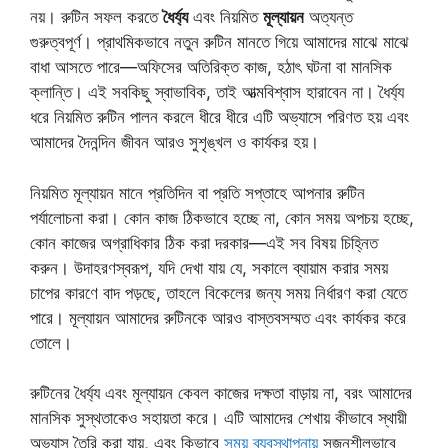
নয়। রুটিন সফল করতে
ধৈর্য্য
এবং নিয়মিত
মূল্যায়ন
অত্যন্ত
গুরুত্বপূর্ণ। প্রাথমিকভাবে নতুন রুটিন মানতে গিয়ে আমাদের মাঝে মাঝে
বাধা আসতে পারে—অফিসের অতিরিক্ত কাজ, হঠাৎ ঘটনা বা মানসিক
ক্লান্তি। এই সবকিছু স্বাভাবিক, তাই আত্মবিশ্বাস হারাবেন না। ধৈর্য্য
ধরে নিয়মিত রুটিন পালন করলে ধীরে ধীরে এটি অভ্যাসে পরিণত হয় এবং
আমাদের দৈনন্দিন জীবন আরও সুশৃঙ্খল ও কার্যকর হয়।
নিয়মিত মূল্যায়ন মানে প্রতিদিন বা প্রতি সপ্তাহে আপনার রুটিন
পর্যালোচনা করা। কোন কাজ ঠিকভাবে হচ্ছে না, কোন সময় অপচয় হচ্ছে,
কোন কাজের অগ্রাধিকার ঠিক করা দরকার—এই সব বিষয় চিহ্নিত
করুন। উদাহরণস্বরূপ, যদি দেখা যায় যে, সকালে ব্যায়াম করার সময়
চাপের কারণে বাদ পড়ছে, তাহলে বিকেলের জন্য সময় নির্ধারণ করা যেতে
পারে। মূল্যায়ন আমাদের রুটিনকে আরও বাস্তবসম্মত এবং কার্যকর করে
তোলে।
রুটিনের ধৈর্য্য এবং মূল্যায়ন কেবল কাজের দক্ষতা বাড়ায় না, বরং আমাদের
মানসিক সুস্থতাকেও সহায়তা করে। এটি আমাদের শেখায় কীভাবে স্থায়ী
অভ্যাস তৈরি করা যায়, এবং কিভাবে
সময় ব্যবস্থাপনায়
সৃজনশীলভাবে