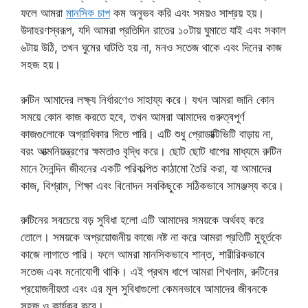
ফলে আমরা
মানসিক চাপ
কম অনুভব করি এবং সময়ও সাশ্রয় হয়।
উদাহরণস্বরূপ, যদি আমরা প্রতিদিন রাতের ১০টায় ঘুমাতে যাই এবং সকাল
৬টায় উঠি, তখন ঘুমের ঘাটতি হয় না, মনও সতেজ থাকে এবং দিনের কাজ
সহজ হয়।
রুটিন আমাদের লক্ষ্য নির্ধারণেও সাহায্য করে। যখন আমরা জানি কোন
সময়ে কোন কাজ করতে হবে, তখন আমরা আমাদের গুরুত্বপূর্ণ
কাজগুলোকে অগ্রাধিকার দিতে পারি। এটি শুধু প্রোডাক্টিভিটি বাড়ায় না,
বরং আত্মনিয়ন্ত্রণের ক্ষমতাও বৃদ্ধি করে। ছোট ছোট ধাপের মাধ্যমে রুটিন
মানে দৈনন্দিন জীবনের একটি পরিকল্পিত কাঠামো তৈরি করা, যা আমাদের
কাজ, বিশ্রাম, শিক্ষা এবং বিনোদন সবকিছুকে সঠিকভাবে সামঞ্জস্য করে।
রুটিনের সবচেয়ে বড় সুবিধা হলো এটি আমাদের সময়কে অর্থবহ করে
তোলে। সময়কে অপ্রয়োজনীয় কাজে নষ্ট না করে আমরা প্রতিটি মুহূর্তকে
কাজে লাগাতে পারি। ফলে আমরা মানসিকভাবে শান্ত, শারীরিকভাবে
সতেজ এবং মনোযোগী থাকি। এই প্রথম ধাপে আমরা শিখলাম, রুটিনের
প্রয়োজনীয়তা এবং এর মূল সুবিধাগুলো কেমনভাবে আমাদের জীবনকে
সহজ ও কার্যকর করে।