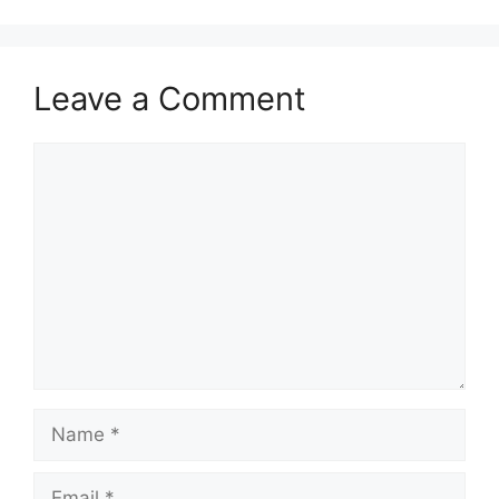
Leave a Comment
Comment
Name
Email