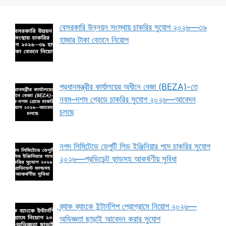
বেসরকারি উন্নয়ন সংস্থায় চাকরির সুযোগ ২০২৬—৩৯
হাজার টাকা বেতনে নিয়োগ
প্রধানমন্ত্রীর কার্যালয়ের অধীনে বেজা (BEZA)-তে
নবম–দশম গ্রেডে চাকরির সুযোগ ২০২৬—আবেদন
চলছে
নগদ লিমিটেডে ডেপুটি লিড ইঞ্জিনিয়ার পদে চাকরির সুযোগ
২০২৬—প্রভিডেন্ট ফান্ডসহ আকর্ষণীয় সুবিধা
ব্র্যাক ব্যাংকে ইন্টার্নশিপ প্রোগ্রামে নিয়োগ ২০২৬—
অভিজ্ঞতা ছাড়াই আবেদন করার সুযোগ