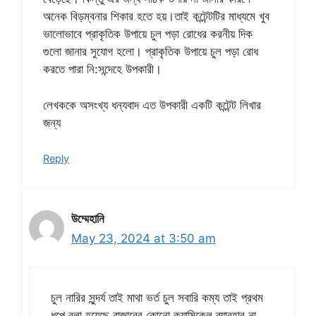
অনেক বিড়ম্বনার শিকার হতে হয়।তাই কন্টেন্টটির মাধ্যমে খুব
ভালোভাবে প্রাকৃতিক উপায়ে চুল পড়া রোধের করনীয় দিক
গুলো জানার সুযোগ হলো। প্রাকৃতিক উপায়ে চুল পড়া রোধ
করতে পারা নি:সন্দেহে উপকারী।
লেখককে অসংখ্য ধন্যবাদ এত উপকারী একটি কন্টেন্ট লিখার
জন্য
Reply
উম্মেহানি
May 23, 2024 at 3:50 am
চুল নারির সুন্দর্য তাই মাথা ভর্ত চুল সবারি কম্য তাই প্রথম
ধপে বলা হয়েছে বাজারের কোনো ক্যামিকেল ব্যাবহার না