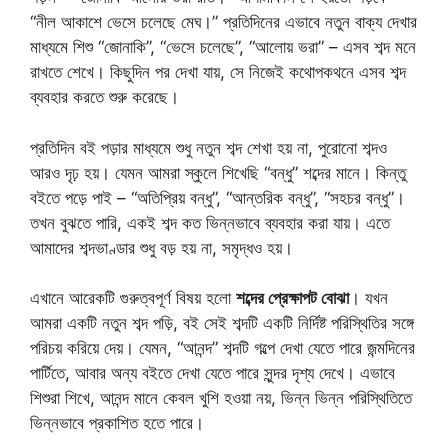
“নীল আকাশে ভেসে চলেছে মেঘ।” প্রতিদিনের এভাবে নতুন বাক্য দেখার
মাধ্যমে শিশু “জোনাকি”, “ভেসে চলেছে”, “আলোয় ভরা” – এসব শব্দ মনে
রাখতে শেখে। কিছুদিন পর দেখা যায়, সে নিজেই কথোপকথনে এসব শব্দ
ব্যবহার করতে শুরু করেছে।
প্রতিদিন বই পড়ার মাধ্যমে শুধু নতুন শব্দ শেখা হয় না, পুরোনো শব্দও
আরও দৃঢ় হয়। যেমন আমরা স্কুলে শিখেছি “বন্ধু” শব্দের মানে। কিন্তু
বইতে পড়ে পাই – “অতিপ্রিয় বন্ধু”, “আন্তরিক বন্ধু”, “সহচর বন্ধু”।
তখন বুঝতে পারি, একই শব্দ কত ভিন্নভাবে ব্যবহার করা যায়। এতে
আমাদের শব্দভাণ্ডার শুধু বড় হয় না, সমৃদ্ধও হয়।
এখানে আরেকটি গুরুত্বপূর্ণ বিষয় হলো
শব্দের প্রেক্ষাপট বোঝা
। যখন
আমরা একটি নতুন শব্দ পড়ি, বই সেই শব্দটি একটি নির্দিষ্ট পরিস্থিতির সঙ্গে
পরিচয় করিয়ে দেয়। যেমন, “আনন্দ” শব্দটি গল্পে দেখা যেতে পারে জন্মদিনের
পার্টিতে, আবার অন্য বইতে দেখা যেতে পারে সুন্দর দৃশ্য দেখে। এভাবে
শিশুরা শিখে, আনন্দ মানে কেবল খুশি হওয়া নয়, ভিন্ন ভিন্ন পরিস্থিতিতে
ভিন্নভাবে প্রকাশিত হতে পারে।