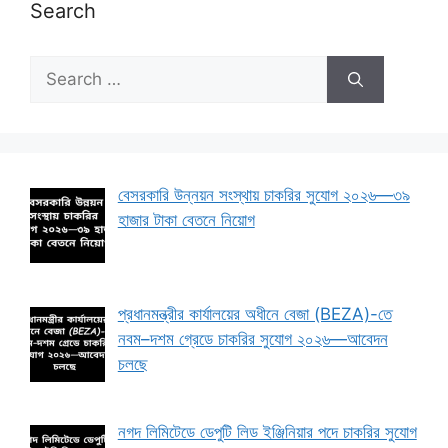
Search
Search
for:
বেসরকারি উন্নয়ন সংস্থায় চাকরির সুযোগ ২০২৬—৩৯
হাজার টাকা বেতনে নিয়োগ
প্রধানমন্ত্রীর কার্যালয়ের অধীনে বেজা (BEZA)-তে
নবম–দশম গ্রেডে চাকরির সুযোগ ২০২৬—আবেদন
চলছে
নগদ লিমিটেডে ডেপুটি লিড ইঞ্জিনিয়ার পদে চাকরির সুযোগ