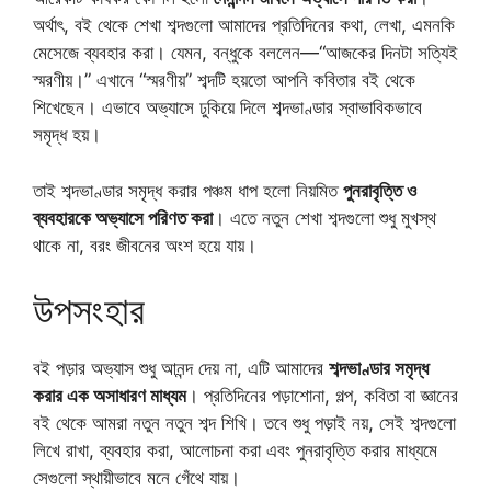
অর্থাৎ, বই থেকে শেখা শব্দগুলো আমাদের প্রতিদিনের কথা, লেখা, এমনকি
মেসেজে ব্যবহার করা। যেমন, বন্ধুকে বললেন—“আজকের দিনটা সত্যিই
স্মরণীয়।” এখানে “স্মরণীয়” শব্দটি হয়তো আপনি কবিতার বই থেকে
শিখেছেন। এভাবে অভ্যাসে ঢুকিয়ে দিলে শব্দভাণ্ডার স্বাভাবিকভাবে
সমৃদ্ধ হয়।
তাই শব্দভাণ্ডার সমৃদ্ধ করার পঞ্চম ধাপ হলো নিয়মিত
পুনরাবৃত্তি ও
ব্যবহারকে অভ্যাসে পরিণত করা
। এতে নতুন শেখা শব্দগুলো শুধু মুখস্থ
থাকে না, বরং জীবনের অংশ হয়ে যায়।
উপসংহার
বই পড়ার অভ্যাস শুধু আনন্দ দেয় না, এটি আমাদের
শব্দভাণ্ডার সমৃদ্ধ
করার এক অসাধারণ মাধ্যম
। প্রতিদিনের পড়াশোনা, গল্প, কবিতা বা জ্ঞানের
বই থেকে আমরা নতুন নতুন শব্দ শিখি। তবে শুধু পড়াই নয়, সেই শব্দগুলো
লিখে রাখা, ব্যবহার করা, আলোচনা করা এবং পুনরাবৃত্তি করার মাধ্যমে
সেগুলো স্থায়ীভাবে মনে গেঁথে যায়।