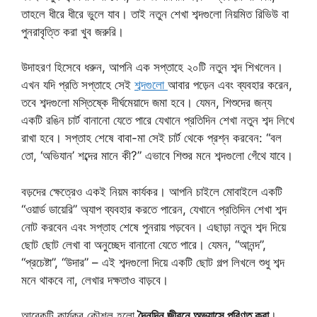
তাহলে ধীরে ধীরে ভুলে যাব। তাই নতুন শেখা শব্দগুলো নিয়মিত রিভিউ বা
পুনরাবৃত্তি করা খুব জরুরি।
উদাহরণ হিসেবে ধরুন, আপনি এক সপ্তাহে ২০টি নতুন শব্দ শিখলেন।
এখন যদি প্রতি সপ্তাহে সেই
শব্দগুলো
আবার পড়েন এবং ব্যবহার করেন,
তবে শব্দগুলো মস্তিষ্কে দীর্ঘমেয়াদে জমা হবে। যেমন, শিশুদের জন্য
একটি রঙিন চার্ট বানানো যেতে পারে যেখানে প্রতিদিন শেখা নতুন শব্দ লিখে
রাখা হবে। সপ্তাহ শেষে বাবা-মা সেই চার্ট থেকে প্রশ্ন করবেন: “বল
তো, ‘অভিযান’ শব্দের মানে কী?” এভাবে শিশুর মনে শব্দগুলো গেঁথে যাবে।
বড়দের ক্ষেত্রেও একই নিয়ম কার্যকর। আপনি চাইলে মোবাইলে একটি
“ওয়ার্ড ডায়েরি” অ্যাপ ব্যবহার করতে পারেন, যেখানে প্রতিদিন শেখা শব্দ
নোট করবেন এবং সপ্তাহ শেষে পুনরায় পড়বেন। এছাড়া নতুন শব্দ দিয়ে
ছোট ছোট লেখা বা অনুচ্ছেদ বানানো যেতে পারে। যেমন, “আনন্দ”,
“প্রচেষ্টা”, “উদার” – এই শব্দগুলো দিয়ে একটি ছোট গল্প লিখলে শুধু শব্দ
মনে থাকবে না, লেখার দক্ষতাও বাড়বে।
আরেকটি কার্যকর কৌশল হলো
দৈনন্দিন জীবনে অভ্যাসে পরিণত করা
।