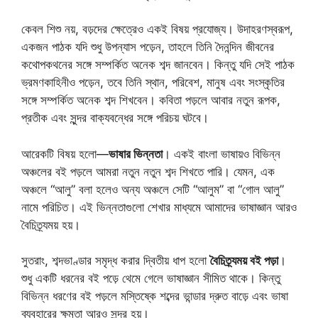
কেবল শিশু নয়, বড়দের ক্ষেত্রেও একই বিষয় প্রযোজ্য। উদাহরণস্বরূপ,
একজন পাঠক যদি শুধু উপন্যাস পড়েন, তাহলে তিনি দৈনন্দিন জীবনের
কথোপকথনের সঙ্গে সম্পর্কিত অনেক শব্দ জানবেন। কিন্তু যদি সেই পাঠক
ভ্রমণকাহিনীও পড়েন, তবে তিনি স্থান, পরিবেশ, মানুষ এবং সংস্কৃতির
সঙ্গে সম্পর্কিত অনেক শব্দ শিখবেন। কবিতা পড়লে আবার নতুন রূপক,
প্রতীক এবং সুন্দর বাক্যবন্ধের সঙ্গে পরিচয় ঘটবে।
আরেকটি বিষয় হলো—
ভাষার ভিন্নতা
। একই বাংলা ভাষায়ও বিভিন্ন
অঞ্চলের বই পড়লে আমরা নতুন নতুন শব্দ শিখতে পারি। যেমন, এক
অঞ্চলে “আলু” বলা হলেও অন্য অঞ্চলে সেটি “আলুম” বা “গোল আলু”
নামে পরিচিত। এই ভিন্নতাগুলো শেখার মাধ্যমে আমাদের ভাষাজ্ঞান আরও
বৈচিত্র্যময় হয়।
সুতরাং, শব্দভাণ্ডার সমৃদ্ধ করার দ্বিতীয় ধাপ হলো
বৈচিত্র্যময় বই পড়া
।
শুধু একটি ধরনের বই পড়ে থেমে গেলে ভাষাজ্ঞান সীমিত থাকে। কিন্তু
বিভিন্ন ধরণের বই পড়লে মস্তিষ্কে শব্দের ভান্ডার দ্রুত বাড়ে এবং ভাষা
ব্যবহারের ক্ষমতা আরও সুন্দর হয়।