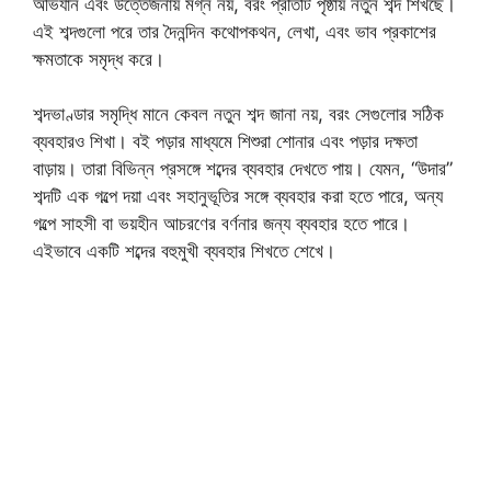
অভিযান এবং উত্তেজনায় মগ্ন নয়, বরং প্রতিটি পৃষ্ঠায় নতুন শব্দ শিখছে।
এই শব্দগুলো পরে তার দৈনন্দিন কথোপকথন, লেখা, এবং ভাব প্রকাশের
ক্ষমতাকে সমৃদ্ধ করে।
শব্দভাণ্ডার সমৃদ্ধি মানে কেবল নতুন শব্দ জানা নয়, বরং সেগুলোর সঠিক
ব্যবহারও শিখা। বই পড়ার মাধ্যমে শিশুরা শোনার এবং পড়ার দক্ষতা
বাড়ায়। তারা বিভিন্ন প্রসঙ্গে শব্দের ব্যবহার দেখতে পায়। যেমন, “উদার”
শব্দটি এক গল্পে দয়া এবং সহানুভূতির সঙ্গে ব্যবহার করা হতে পারে, অন্য
গল্পে সাহসী বা ভয়হীন আচরণের বর্ণনার জন্য ব্যবহার হতে পারে।
এইভাবে একটি শব্দের বহুমুখী ব্যবহার শিখতে শেখে।