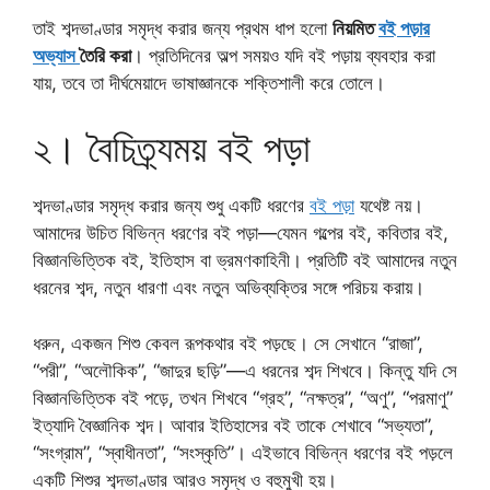
তাই শব্দভাণ্ডার সমৃদ্ধ করার জন্য প্রথম ধাপ হলো
নিয়মিত
বই পড়ার
অভ্যাস
তৈরি করা
। প্রতিদিনের অল্প সময়ও যদি বই পড়ায় ব্যবহার করা
যায়, তবে তা দীর্ঘমেয়াদে ভাষাজ্ঞানকে শক্তিশালী করে তোলে।
২। বৈচিত্র্যময় বই পড়া
শব্দভাণ্ডার সমৃদ্ধ করার জন্য শুধু একটি ধরণের
বই পড়া
যথেষ্ট নয়।
আমাদের উচিত বিভিন্ন ধরণের বই পড়া—যেমন গল্পের বই, কবিতার বই,
বিজ্ঞানভিত্তিক বই, ইতিহাস বা ভ্রমণকাহিনী। প্রতিটি বই আমাদের নতুন
ধরনের শব্দ, নতুন ধারণা এবং নতুন অভিব্যক্তির সঙ্গে পরিচয় করায়।
ধরুন, একজন শিশু কেবল রূপকথার বই পড়ছে। সে সেখানে “রাজা”,
“পরী”, “অলৌকিক”, “জাদুর ছড়ি”—এ ধরনের শব্দ শিখবে। কিন্তু যদি সে
বিজ্ঞানভিত্তিক বই পড়ে, তখন শিখবে “গ্রহ”, “নক্ষত্র”, “অণু”, “পরমাণু”
ইত্যাদি বৈজ্ঞানিক শব্দ। আবার ইতিহাসের বই তাকে শেখাবে “সভ্যতা”,
“সংগ্রাম”, “স্বাধীনতা”, “সংস্কৃতি”। এইভাবে বিভিন্ন ধরণের বই পড়লে
একটি শিশুর শব্দভাণ্ডার আরও সমৃদ্ধ ও বহুমুখী হয়।