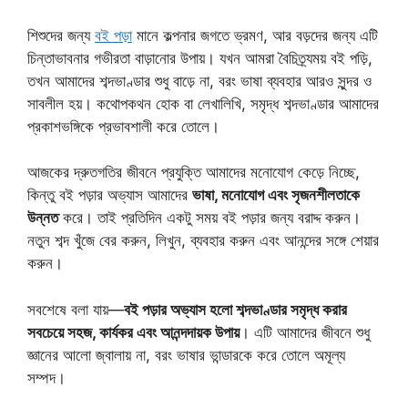
শিশুদের জন্য
বই পড়া
মানে কল্পনার জগতে ভ্রমণ, আর বড়দের জন্য এটি
চিন্তাভাবনার গভীরতা বাড়ানোর উপায়। যখন আমরা বৈচিত্র্যময় বই পড়ি,
তখন আমাদের শব্দভাণ্ডার শুধু বাড়ে না, বরং ভাষা ব্যবহার আরও সুন্দর ও
সাবলীল হয়। কথোপকথন হোক বা লেখালিখি, সমৃদ্ধ শব্দভাণ্ডার আমাদের
প্রকাশভঙ্গিকে প্রভাবশালী করে তোলে।
আজকের দ্রুতগতির জীবনে প্রযুক্তি আমাদের মনোযোগ কেড়ে নিচ্ছে,
কিন্তু বই পড়ার অভ্যাস আমাদের
ভাষা, মনোযোগ এবং সৃজনশীলতাকে
উন্নত
করে। তাই প্রতিদিন একটু সময় বই পড়ার জন্য বরাদ্দ করুন।
নতুন শব্দ খুঁজে বের করুন, লিখুন, ব্যবহার করুন এবং আনন্দের সঙ্গে শেয়ার
করুন।
সবশেষে বলা যায়—
বই পড়ার অভ্যাস হলো শব্দভাণ্ডার সমৃদ্ধ করার
সবচেয়ে সহজ, কার্যকর এবং আনন্দদায়ক উপায়
। এটি আমাদের জীবনে শুধু
জ্ঞানের আলো জ্বালায় না, বরং ভাষার ভান্ডারকে করে তোলে অমূল্য
সম্পদ।