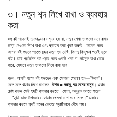
৩। নতুন শব্দ লিখে রাখা ও ব্যবহার
করা
শুধু বই পড়লেই শব্দভাণ্ডার সমৃদ্ধ হয় না, নতুন শেখা শব্দগুলো মনে রাখার
জন্য সেগুলো লিখে রাখা এবং ব্যবহার করা খুবই জরুরি। অনেক সময়
আমরা বই পড়তে পড়তে সুন্দর নতুন শব্দ দেখি, কিন্তু কিছুক্ষণ পরেই ভুলে
যাই। তাই প্রতিদিন বই পড়ার সময় একটি খাতা বা নোটবুক রাখা যেতে
পারে, যেখানে নতুন শব্দগুলো লিখে রাখা হবে।
ধরুন, আপনি গল্পের বই পড়ছেন এবং সেখানে পেলেন শব্দ—“উদার”।
সঙ্গে সঙ্গে খাতায় লিখে রাখলেন:
উদার = দয়ালু, বড় মনের মানুষ
। এবার
চেষ্টা করুন সেই শব্দটি ব্যবহার করতে। যেমন, বন্ধুকে বলতে পারেন
—“তুমি আজ উদারভাবে তোমার খেলনা ভাগ করে নিলে।” এভাবে
ব্যবহার করলে শব্দটি মনের ভেতরে স্থায়ীভাবে গেঁথে যায়।