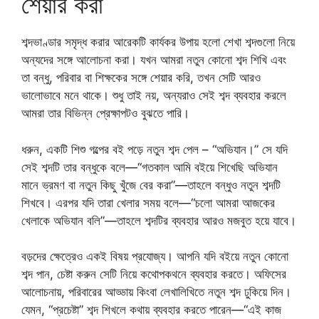
শেয়ার করা
শব্দভাণ্ডার সমৃদ্ধ করার আরেকটি কার্যকর উপায় হলো শেখা শব্দগুলো নিয়ে
অন্যদের সঙ্গে আলোচনা করা। যখন আমরা নতুন কোনো শব্দ শিখি এবং
তা বন্ধু, পরিবার বা শিক্ষকের সঙ্গে শেয়ার করি, তখন সেটি আরও
ভালোভাবে মনে থাকে। শুধু তাই নয়, অন্যরাও সেই শব্দ ব্যবহার করলে
আমরা তার বিভিন্ন প্রেক্ষাপটও বুঝতে পারি।
ধরুন, একটি শিশু গল্পের বই পড়ে নতুন শব্দ পেল – “অভিযান।” সে যদি
সেই শব্দটি তার বন্ধুকে বলে—“গতকাল আমি বইয়ে শিখেছি অভিযান
মানে ভ্রমণ বা নতুন কিছু খুঁজে বের করা”—তাহলে বন্ধুও নতুন শব্দটি
শিখবে। এরপর যদি তারা খেলার সময় বলে—“চলো আমরা আজকের
খেলাকে অভিযান বলি”—তাহলে শব্দটির ব্যবহার আরও মজবুত হয়ে যাবে।
বড়দের ক্ষেত্রেও একই বিষয় প্রযোজ্য। আপনি যদি বইয়ে নতুন কোনো
শব্দ পান, চেষ্টা করুন সেটি নিয়ে কথোপকথনে ব্যবহার করতে। অফিসের
আলোচনায়, পরিবারের আড্ডায় কিংবা লেখালিখিতে নতুন শব্দ ঢুকিয়ে দিন।
যেমন, “প্রচেষ্টা” শব্দ শিখলে কথায় ব্যবহার করতে পারেন—“এই কাজ