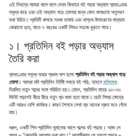
এই নিবন্ধে আমরা ধাপে ধাপে দেখব কিভাবে বই পড়ার অভ্যাস শব্দভাণ্ডার
সমৃদ্ধ করে এবং এই অভ্যাস গড়ে তোলার জন্য কোন ধাপগুলো অনুসরণ
করা উচিত। প্রতিটি ধাপকে সহজ ভাষায় এবং বাস্তব উদাহরণের মাধ্যমে
বোঝানো হবে, যাতে ৭ বছরের একটি শিশুও সহজে বুঝতে পারে।
১। প্রতিদিন বই পড়ার অভ্যাস
তৈরি করা
শব্দভাণ্ডার সমৃদ্ধ করার প্রথম ধাপ হলো
প্রতিদিন বই পড়ার অভ্যাস গড়ে
তোলা
। আমরা যদি প্রতিদিন নির্দিষ্ট সময়ে বই পড়ি, তাহলে
মস্তিষ্ক
নিয়মিত নতুন শব্দের সঙ্গে পরিচিত হয়। যেমন, প্রতিদিন মাত্র ২০-৩০
মিনিট পড়লেই ধীরে ধীরে নতুন শব্দ জমা হতে থাকে। ছোট শিশুর ক্ষেত্রে
এটি আরও বেশি কার্যকর। কারণ শৈশবে শেখা শব্দ অনেক দ্রুত মনে গেঁথে
যায়।
ধরুন, একটি শিশু প্রতিদিন ঘুমানোর আগে গল্পের বই পড়ছে। আজ সে
পড়ল – “জোনাকি আলোয় ভরা রাত।” আগামীকাল সে হয়তো পড়বে –