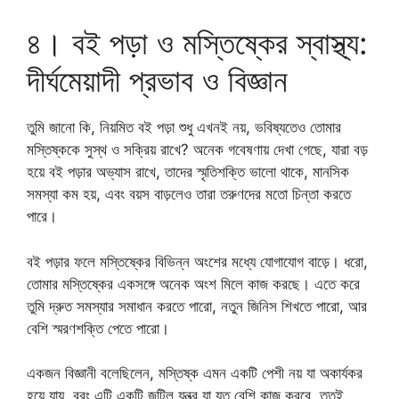
৪। বই পড়া ও মস্তিষ্কের স্বাস্থ্য:
দীর্ঘমেয়াদী প্রভাব ও বিজ্ঞান
তুমি জানো কি, নিয়মিত বই পড়া শুধু এখনই নয়, ভবিষ্যতেও তোমার
মস্তিষ্ককে সুস্থ ও সক্রিয় রাখে? অনেক গবেষণায় দেখা গেছে, যারা বড়
হয়ে বই পড়ার অভ্যাস রাখে, তাদের স্মৃতিশক্তি ভালো থাকে, মানসিক
সমস্যা কম হয়, এবং বয়স বাড়লেও তারা তরুণদের মতো চিন্তা করতে
পারে।
বই পড়ার ফলে মস্তিষ্কের বিভিন্ন অংশের মধ্যে যোগাযোগ বাড়ে। ধরো,
তোমার মস্তিষ্কের একসঙ্গে অনেক অংশ মিলে কাজ করছে। এতে করে
তুমি দ্রুত সমস্যার সমাধান করতে পারো, নতুন জিনিস শিখতে পারো, আর
বেশি স্মরণশক্তি পেতে পারো।
একজন বিজ্ঞানী বলেছিলেন, মস্তিষ্ক এমন একটি পেশী নয় যা অকার্যকর
হয়ে যায়, বরং এটি একটি জটিল যন্ত্র যা যত বেশি কাজ করবে, ততই