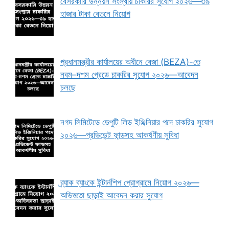
বেসরকারি উন্নয়ন সংস্থায় চাকরির সুযোগ ২০২৬—৩৯
হাজার টাকা বেতনে নিয়োগ
প্রধানমন্ত্রীর কার্যালয়ের অধীনে বেজা (BEZA)-তে
নবম–দশম গ্রেডে চাকরির সুযোগ ২০২৬—আবেদন
চলছে
নগদ লিমিটেডে ডেপুটি লিড ইঞ্জিনিয়ার পদে চাকরির সুযোগ
২০২৬—প্রভিডেন্ট ফান্ডসহ আকর্ষণীয় সুবিধা
ব্র্যাক ব্যাংকে ইন্টার্নশিপ প্রোগ্রামে নিয়োগ ২০২৬—
অভিজ্ঞতা ছাড়াই আবেদন করার সুযোগ