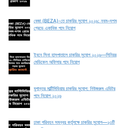
বেজা (BEZA)-তে চাকরির সুযোগ ২০২৬: নবম–দশম
গ্রেডে একাধিক পদে নিয়োগ
ইবনে সিনা হাসপাতালে চাকরির সুযোগ ২০২৬—সিনিয়র
মেডিকেল অফিসার পদে নিয়োগ
যুগান্তর মাল্টিমিডিয়ায় চাকরির সুযোগ: নিউজরুম এডিটর
পদে নিয়োগ ২০২৬
ঢাকা পরিবহন সমন্বয় কর্তৃপক্ষে চাকরির সুযোগ—২৩টি