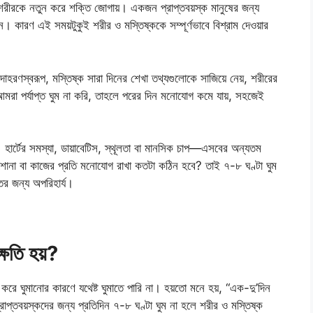
 শরীরকে নতুন করে শক্তি জোগায়। একজন প্রাপ্তবয়স্ক মানুষের জন্য
কারণ এই সময়টুকুই শরীর ও মস্তিষ্ককে সম্পূর্ণভাবে বিশ্রাম দেওয়ার
হরণস্বরূপ, মস্তিষ্ক সারা দিনের শেখা তথ্যগুলোকে সাজিয়ে নেয়, শরীরের
মরা পর্যাপ্ত ঘুম না করি, তাহলে পরের দিন মনোযোগ কমে যায়, সহজেই
কি। হার্টের সমস্যা, ডায়াবেটিস, স্থূলতা বা মানসিক চাপ—এসবের অন্যতম
াশোনা বা কাজের প্রতি মনোযোগ রাখা কতটা কঠিন হবে? তাই ৭-৮ ঘণ্টা ঘুম
তির জন্য অপরিহার্য।
্ষতি হয়?
ে ঘুমানোর কারণে যথেষ্ট ঘুমাতে পারি না। হয়তো মনে হয়, “এক-দু’দিন
রাপ্তবয়স্কদের জন্য প্রতিদিন ৭-৮ ঘণ্টা ঘুম না হলে শরীর ও মস্তিষ্ক