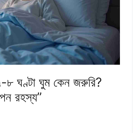
৭-৮ ঘণ্টা ঘুম কেন জরুরি?
গোপন রহস্য”