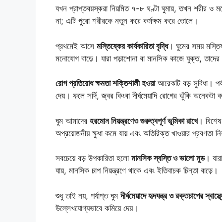
যখন প্রাপ্তবয়স্করা নিয়মিত ৭-৮ ঘণ্টা ঘুমায়, তখন শরীর ও ম
না; এটি পুরো শরীরকে নতুন করে কর্মক্ষম করে তোলে।
প্রথমেই আসে
মস্তিষ্কের কার্যকারিতা বৃদ্ধি
। ঘুমের সময় মস্তি
মনোযোগ বাড়ে। যারা পড়াশোনা বা মানসিক কাজে যুক্ত, তাদের
রোগ প্রতিরোধ ক্ষমতা শক্তিশালী হওয়া
আরেকটি বড় সুবিধা। পর্য
দেয়। ফলে সর্দি, জ্বর কিংবা দীর্ঘমেয়াদি রোগের ঝুঁকি অনেকটা 
ঘুম আমাদের
হরমোন নিয়ন্ত্রণেও গুরুত্বপূর্ণ ভূমিকা রাখে
। বিশেষ ক
অপ্রয়োজনীয় ক্ষুধা কমে যায় এবং অতিরিক্ত খাওয়ার প্রবণতা নিয
সবচেয়ে বড় উপকারিতা হলো
মানসিক স্বস্তি ও ভালো মুড
। যার
যায়, মানসিক চাপ নিয়ন্ত্রণে থাকে এবং ইতিবাচক চিন্তা বাড়ে।
শুধু তাই নয়, পর্যাপ্ত ঘুম
দীর্ঘমেয়াদে হৃদযন্ত্র ও রক্তচাপের স্বাস
উল্লেখযোগ্যভাবে কমিয়ে দেয়।