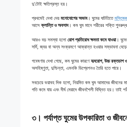
দু’টোই ক্ষতিগ্রস্ত হয়।
প্রথমেই দেখা দেয়
মনোযোগের অভাব
। ঘুমের ঘাটতিতে
মস্তিষ্
আসে
ক্লান্তি ও অবসাদ
। কম ঘুম মানে শরীরের শক্তি পুনরুদ্ধ
আরও বড় সমস্যা হলো
রোগ প্রতিরোধ ক্ষমতা কমে যাওয়া
। ঘুমে
সর্দি, জ্বর বা অন্য সংক্রমণে আক্রান্ত হওয়ার সম্ভাবনা বেড়ে
গবেষণায় দেখা গেছে, কম ঘুমের কারণে
হৃদরোগ, উচ্চ রক্তচাপ ও 
অসহিষ্ণুতা, দুশ্চিন্তা, এমনকি ডিপ্রেশনও তৈরি হতে পারে।
সবচেয়ে ভয়াবহ দিক হলো, নিয়মিত কম ঘুম আমাদের জীবনের ম
গতি কমে যায় এবং দীর্ঘ মেয়াদে জীবনশৈলী বিঘ্নিত হয়। তাই শ
৩
।
পর্যাপ্ত ঘুমের উপকারিতা ও জীব