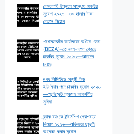
বেসরকারি উন্নয়ন সংস্থায় চাকরির
সুযোগ ২০২৬—৩৯ হাজার টাকা
বেতনে নিয়োগ
প্রধানমন্ত্রীর কার্যালয়ের অধীনে বেজা
(BEZA)-তে নবম–দশম গ্রেডে
চাকরির সুযোগ ২০২৬—আবেদন
চলছে
নগদ লিমিটেডে ডেপুটি লিড
ইঞ্জিনিয়ার পদে চাকরির সুযোগ ২০২৬
—প্রভিডেন্ট ফান্ডসহ আকর্ষণীয়
সুবিধা
ব্র্যাক ব্যাংকে ইন্টার্নশিপ প্রোগ্রামে
নিয়োগ ২০২৬—অভিজ্ঞতা ছাড়াই
আবেদন করার সুযোগ