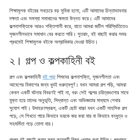
শিক্ষামূলক বইয়ের সবচেয়ে বড় সুবিধা হলো, এটি আমাদের চিন্তাভাবনার
দক্ষতা এবং সমস্যা সমাধানের ক্ষমতা উন্নত করে। এটি আমাদের
কল্পনাশক্তিকে আরও শক্তিশালী করে, যাতে আমরা জটিল পরিস্থিতিতেও
সৃজনশীলভাবে সমাধান বের করতে পারি। সুতরাং, বই বাছাই করার সময়
প্রথমেই শিক্ষামূলক বইকে অগ্রাধিকার দেওয়া উচিত।
২। গল্প ও কল্পকাহিনী বই
গল্প এবং কল্পকাহিনী
বই পড়া
শিশুদের কল্পনাশক্তি, সৃজনশীলতা এবং
আবেগের বিকাশের জন্য খুবই গুরুত্বপূর্ণ। যখন আমরা গল্প পড়ি, আমরা
কেবল একটি ঘটনার বিবরণই পাই না, বরং সেই গল্পের চরিত্রগুলোর সাথে
যুক্ত হয়ে তাদের অনুভূতি, সিদ্ধান্ত এবং অভিজ্ঞতার মাধ্যমে শেখার
সুযোগ পাই। উদাহরণস্বরূপ, একটি ছোট বাচ্চা যখন একটি সাহসিক গল্প
পড়ে, সে শিখতে পারে কিভাবে ভয়কে জয় করা যায় বা কিভাবে বন্ধুত্ব ও
সহমর্মিতা গড়ে তোলা যায়।
গল্পের বই বাছাই করার সময় কয়েকটি বিষয় খেয়াল করা উচিত। প্রথমত,