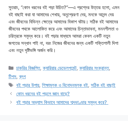
সুতরাং, “কোন ধরনের বই পড়া উচিত?”—এ প্রশ্নের উত্তর হলো, এমন
বই বাছাই করা যা আমাদের শেখায়, অনুপ্রেরণা দেয়, মনকে আনন্দ দেয়
এবং জীবনের বিভিন্ন ক্ষেত্রে আমাদের বিকাশ ঘটায়। সঠিক বই আমাদের
জীবনের পথকে আলোকিত করে এবং আমাদের চিন্তাভাবনা, মননশীলতা ও
চরিত্রকে সমৃদ্ধ করে। বই পড়ার মাধ্যমে আমরা কেবল একটি নতুন
জগতের সন্ধান পাই না, বরং নিজের জীবনের জন্য একটি শক্তিশালী দিশা
এবং নতুন দৃষ্টিভঙ্গি অর্জন করি।
Categories
চাকরির বিজ্ঞপ্তি
,
ক্যারিয়ার ডেভেলপমেন্ট
,
ক্যারিয়ার সংক্রান্ত
,
টিপস
,
ব্লগ
Tags
বই পড়ার উপায়
,
শিক্ষামূলক ও বিনোদনমূলক বই
,
সঠিক বই বাছাই
কোন ধরনের বই পড়লে জ্ঞান বাড়ে?
বই পড়ার অভ্যাস কিভাবে আমাদের শব্দভাণ্ডার সমৃদ্ধ করে?