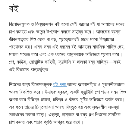
বই
বিনোদনমূলক ও রিল্যাক্সেশন বই হলো সেই ধরনের বই যা আমাদের মনের
চাপ কমাতে এবং আনন্দ উপভোগ করতে সাহায্য করে। আজকের ব্যস্ত
জীবনযাত্রায় শিশু হোক বা বড়, প্রত্যেকেরই মাঝে মাঝে বিশ্রামের
প্রয়োজন হয়। এমন সময় এই ধরনের বই আমাদের মানসিক শান্তি দেয়,
মনকে সতেজ করে এবং এক ধরনের আনন্দদায়ক অভিজ্ঞতা প্রদান করে।
গল্প, কমিক্স, রোমান্টিক কাহিনী, ফ্যান্টাসি বা হালকা রম্য সাহিত্য—সবই
এই বিভাগের অন্তর্ভুক্ত।
শিশুদের জন্য বিনোদনমূলক
বই পড়া
তাদের কল্পনাশক্তি ও সৃজনশীলতাকে
আরও বিকশিত করে। উদাহরণস্বরূপ, একটি ফ্যান্টাসি গল্প পড়ার সময় শিশু
কল্পনা করে বিভিন্ন জায়গা, চরিত্র ও ঘটনার সৃষ্টির অভিজ্ঞতা অর্জন করে।
এর ফলে তাদের চিন্তাভাবনা আরও বিস্তৃত হয় এবং সৃজনশীল সমস্যা
সমাধানের ক্ষমতা বাড়ে। এছাড়া, হাস্যরস বা রম্য গল্প শিশুদের মানসিক
চাপ কমায় এবং পড়ার প্রতি আগ্রহ ধরে রাখে।