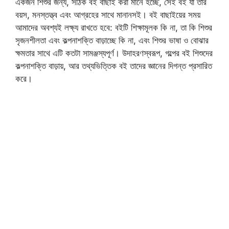
একজন শিশুর জন্য, সঠিক বই বাছাই করা মানে হচ্ছে, সেই বই যা তার
বয়স, মনস্তত্ত্ব এবং আগ্রহের সাথে মানানসই। বই বাছাইয়ের সময়
আমাদের অবশ্যই লক্ষ্য রাখতে হবে: বইটি শিক্ষামূলক কি না, তা কি শিশুর
সৃজনশীলতা এবং কল্পনাশক্তি বাড়াচ্ছে কি না, এবং শিশুর ভাষা ও বোঝার
ক্ষমতার সাথে এটি কতটা সামঞ্জস্যপূর্ণ। উদাহরণস্বরূপ, গল্পের বই শিশুদের
কল্পনাশক্তি বাড়ায়, আর তথ্যভিত্তিক বই তাদের জ্ঞানের দিগন্ত প্রসারিত
করে।