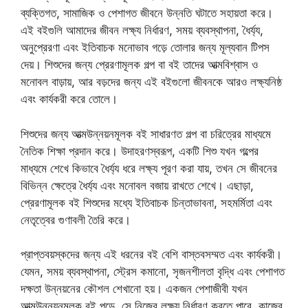
ব্যক্তিগত, সামাজিক ও পেশাগত জীবনে উন্নতি ঘটাতে সহায়তা করে।
এই বইগুলি আমাদের জীবন লক্ষ্য নির্ধারণ, সময় ব্যবস্থাপনা, ধৈর্য্য,
অনুপ্রেরণা এবং ইতিবাচক মনোভাব গড়ে তোলার জন্য মূল্যবান টিপস
দেয়। শিশুদের জন্য প্রেরণামূলক গল্প বা বই তাদের আত্মবিশ্বাস ও
মনোবল বাড়ায়, আর বড়দের জন্য এই বইগুলো জীবনকে আরও লক্ষ্যনিষ্ঠ
এবং কার্যকরী করে তোলে।
শিশুদের জন্য আত্মউন্নয়নমূলক বই সাধারণত গল্প বা চরিত্রের মাধ্যমে
নৈতিক শিক্ষা প্রদান করে। উদাহরণস্বরূপ, একটি শিশু যখন গল্পের
মাধ্যমে শেখে কিভাবে ধৈর্য্য ধরে লক্ষ্য পূরণ করা যায়, তখন সে জীবনের
বিভিন্ন ক্ষেত্রে ধৈর্য্য এবং মনোবল বজায় রাখতে শেখে। এছাড়া,
প্রেরণামূলক বই শিশুদের মধ্যে ইতিবাচক চিন্তাভাবনা, সহমর্মিতা এবং
নেতৃত্বের গুণাবলী তৈরি করে।
প্রাপ্তবয়স্কদের জন্য এই ধরনের বই বেশি বাস্তবসম্মত এবং কার্যকরী।
যেমন, সময় ব্যবস্থাপনা, স্ট্রেস কমানো, সৃজনশীলতা বৃদ্ধি এবং পেশাগত
দক্ষতা উন্নয়নের কৌশল শেখানো হয়। একজন পেশাজীবী যখন
আত্মউন্নয়নমূলক বই পড়ে, সে নিজের লক্ষ্য নির্ধারণ করতে পারে, কাজের