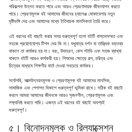
পরিকল্পনা উন্নত করতে পারে এবং আরও প্রেরণাদায়ক জীবনযাপন করতে
পারে। প্রেরণামূলক বই আমাদের জীবনের চ্যালেঞ্জ মোকাবেলায় নতুন
দৃষ্টিভঙ্গি দেয় এবং আমাদের মধ্যে ইতিবাচক মানসিকতা তৈরি করে।
এই ধরনের বই বাছাই করার সময় গুরুত্বপূর্ণ হলো বইটি বাস্তবসম্মত এবং
সহজে প্রয়োগযোগ্য টিপস দেয় কি না। শুধুমাত্র দর্শন বা তাত্ত্বিক বক্তব্য
থাকলে তা কার্যকর হয় না। বরং, উদাহরণ, কেস স্টাডি এবং সহজ ব্যাখ্যা
থাকলে বইটি আরও কার্যকরী হয়। শিশুদের ক্ষেত্রে গল্প, চরিত্র এবং
চিত্রের মাধ্যমে শিক্ষণীয় বার্তা দেওয়া সবচেয়ে কার্যকর।
সর্বোপরি, আত্মউন্নয়নমূলক ও প্রেরণামূলক বই আমাদের মানসিক,
সামাজিক এবং পেশাগত বিকাশে গুরুত্বপূর্ণ ভূমিকা রাখে। সঠিক বই বাছাই
করলে আমরা আমাদের জীবনকে আরও সৃজনশীল, প্রেরণামূলক এবং
লক্ষ্যনিষ্ঠ করতে পারি। এজন্য এই ধরনের বই বাছাই অবশ্যই
গুরুত্বপূর্ণ।
৫। বিনোদনমূলক ও রিল্যাক্সেশন