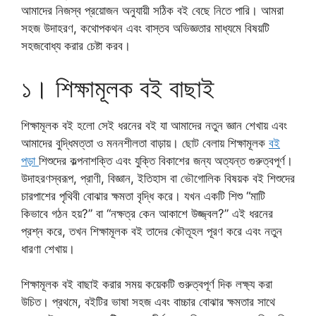
আমাদের নিজস্ব প্রয়োজন অনুযায়ী সঠিক বই বেছে নিতে পারি। আমরা
সহজ উদাহরণ, কথোপকথন এবং বাস্তব অভিজ্ঞতার মাধ্যমে বিষয়টি
সহজবোধ্য করার চেষ্টা করব।
১। শিক্ষামূলক বই বাছাই
শিক্ষামূলক বই হলো সেই ধরনের বই যা আমাদের নতুন জ্ঞান শেখায় এবং
আমাদের বুদ্ধিমত্তা ও মননশীলতা বাড়ায়। ছোট বেলায় শিক্ষামূলক
বই
পড়া
শিশুদের কল্পনাশক্তি এবং যুক্তি বিকাশের জন্য অত্যন্ত গুরুত্বপূর্ণ।
উদাহরণস্বরূপ, প্রাণী, বিজ্ঞান, ইতিহাস বা ভৌগোলিক বিষয়ক বই শিশুদের
চারপাশের পৃথিবী বোঝার ক্ষমতা বৃদ্ধি করে। যখন একটি শিশু “মাটি
কিভাবে গঠন হয়?” বা “নক্ষত্র কেন আকাশে উজ্জ্বল?” এই ধরনের
প্রশ্ন করে, তখন শিক্ষামূলক বই তাদের কৌতূহল পূরণ করে এবং নতুন
ধারণা শেখায়।
শিক্ষামূলক বই বাছাই করার সময় কয়েকটি গুরুত্বপূর্ণ দিক লক্ষ্য করা
উচিত। প্রথমে, বইটির ভাষা সহজ এবং বাচ্চার বোঝার ক্ষমতার সাথে