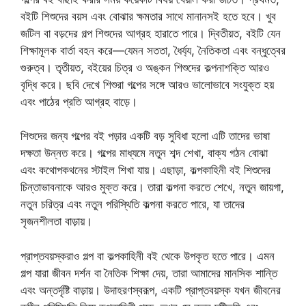
বইটি শিশুদের বয়স এবং বোঝার ক্ষমতার সাথে মানানসই হতে হবে। খুব
জটিল বা বড়দের গল্প শিশুদের আগ্রহ হারাতে পারে। দ্বিতীয়ত, বইটি যেন
শিক্ষামূলক বার্তা বহন করে—যেমন সততা, ধৈর্য্য, নৈতিকতা এবং বন্ধুত্বের
গুরুত্ব। তৃতীয়ত, বইয়ের চিত্র ও অঙ্কন শিশুদের কল্পনাশক্তি আরও
বৃদ্ধি করে। ছবি দেখে শিশুরা গল্পের সঙ্গে আরও ভালোভাবে সংযুক্ত হয়
এবং পাঠের প্রতি আগ্রহ বাড়ে।
শিশুদের জন্য গল্পের বই পড়ার একটি বড় সুবিধা হলো এটি তাদের ভাষা
দক্ষতা উন্নত করে। গল্পের মাধ্যমে নতুন শব্দ শেখা, বাক্য গঠন বোঝা
এবং কথোপকথনের স্টাইল শিখা যায়। এছাড়া, কল্পকাহিনী বই শিশুদের
চিন্তাভাবনাকে আরও মুক্ত করে। তারা কল্পনা করতে শেখে, নতুন জায়গা,
নতুন চরিত্র এবং নতুন পরিস্থিতি কল্পনা করতে পারে, যা তাদের
সৃজনশীলতা বাড়ায়।
প্রাপ্তবয়স্করাও গল্প বা কল্পকাহিনী বই থেকে উপকৃত হতে পারে। এমন
গল্প যারা জীবন দর্শন বা নৈতিক শিক্ষা দেয়, তারা আমাদের মানসিক শান্তি
এবং অন্তর্দৃষ্টি বাড়ায়। উদাহরণস্বরূপ, একটি প্রাপ্তবয়স্ক যখন জীবনের