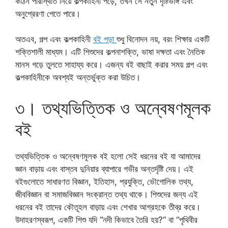
কঠিন পরিস্থিতি নিয়ে কল্পকাহিনী পড়ে, তখন সে নতুন দৃষ্টিভঙ্গি এবং
অনুপ্রেরণা পেতে পারে।
অতএব, গল্প এবং কল্পকাহিনী
বই পড়া
শুধু বিনোদন নয়, বরং শিক্ষার একটি
শক্তিশালী মাধ্যম। এটি শিশুদের কল্পনাশক্তি, ভাষা দক্ষতা এবং নৈতিক
মানস গড়ে তুলতে সাহায্য করে। এজন্য বই বাছাই করার সময় গল্প এবং
কল্পকাহিনীকে অবশ্যই অন্তর্ভুক্ত করা উচিত।
৩। তথ্যভিত্তিক ও অন্বেষণমূলক
বই
তথ্যভিত্তিক ও অন্বেষণমূলক বই হলো সেই ধরনের বই যা আমাদের
জ্ঞান বাড়ায় এবং বাস্তব দুনিয়ার ব্যাপারে গভীর অন্তর্দৃষ্টি দেয়। এই
বইগুলোতে সাধারণত বিজ্ঞান, ইতিহাস, প্রযুক্তি, ভৌগোলিক তথ্য,
জীববিজ্ঞান বা সমাজবিজ্ঞান সংক্রান্ত তথ্য থাকে। শিশুদের জন্য এই
ধরনের বই তাদের কৌতূহল বাড়ায় এবং শেখার আগ্রহকে তীব্র করে।
উদাহরণস্বরূপ, একটি শিশু যদি “নদী কিভাবে তৈরি হয়?” বা “পৃথিবীর