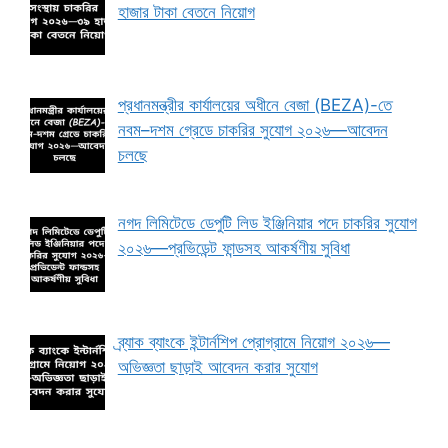
হাজার টাকা বেতনে নিয়োগ
প্রধানমন্ত্রীর কার্যালয়ের অধীনে বেজা (BEZA)-তে
নবম–দশম গ্রেডে চাকরির সুযোগ ২০২৬—আবেদন
চলছে
নগদ লিমিটেডে ডেপুটি লিড ইঞ্জিনিয়ার পদে চাকরির সুযোগ
২০২৬—প্রভিডেন্ট ফান্ডসহ আকর্ষণীয় সুবিধা
ব্র্যাক ব্যাংকে ইন্টার্নশিপ প্রোগ্রামে নিয়োগ ২০২৬—
অভিজ্ঞতা ছাড়াই আবেদন করার সুযোগ