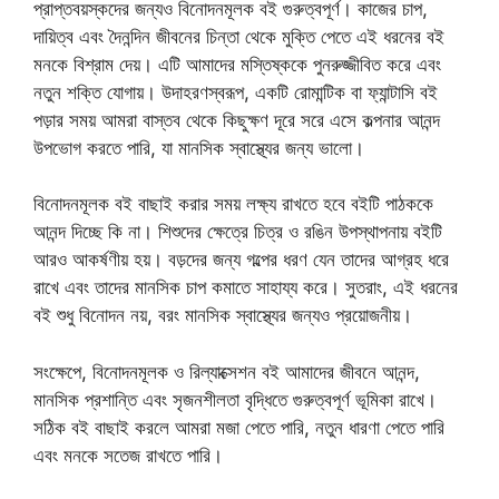
প্রাপ্তবয়স্কদের জন্যও বিনোদনমূলক বই গুরুত্বপূর্ণ। কাজের চাপ,
দায়িত্ব এবং দৈনন্দিন জীবনের চিন্তা থেকে মুক্তি পেতে এই ধরনের বই
মনকে বিশ্রাম দেয়। এটি আমাদের মস্তিষ্ককে পুনরুজ্জীবিত করে এবং
নতুন শক্তি যোগায়। উদাহরণস্বরূপ, একটি রোমান্টিক বা ফ্যান্টাসি বই
পড়ার সময় আমরা বাস্তব থেকে কিছুক্ষণ দূরে সরে এসে কল্পনার আনন্দ
উপভোগ করতে পারি, যা মানসিক স্বাস্থ্যের জন্য ভালো।
বিনোদনমূলক বই বাছাই করার সময় লক্ষ্য রাখতে হবে বইটি পাঠককে
আনন্দ দিচ্ছে কি না। শিশুদের ক্ষেত্রে চিত্র ও রঙিন উপস্থাপনায় বইটি
আরও আকর্ষণীয় হয়। বড়দের জন্য গল্পের ধরণ যেন তাদের আগ্রহ ধরে
রাখে এবং তাদের মানসিক চাপ কমাতে সাহায্য করে। সুতরাং, এই ধরনের
বই শুধু বিনোদন নয়, বরং মানসিক স্বাস্থ্যের জন্যও প্রয়োজনীয়।
সংক্ষেপে, বিনোদনমূলক ও রিল্যাক্সেশন বই আমাদের জীবনে আনন্দ,
মানসিক প্রশান্তি এবং সৃজনশীলতা বৃদ্ধিতে গুরুত্বপূর্ণ ভূমিকা রাখে।
সঠিক বই বাছাই করলে আমরা মজা পেতে পারি, নতুন ধারণা পেতে পারি
এবং মনকে সতেজ রাখতে পারি।