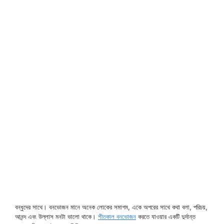
বন্ধুদের সাথে। বনভোজন মানে অনেক লোকের সমাগম, একে অপরের সাথে কথা বলা, পরিচয়,
আনন্দ এবং উল্লাস মনটা ভালো থাকে।
শীতকাল বনভোজন
করতে যাওয়ার একটি দুর্দান্ত