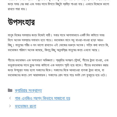
জন্য সময় বের করা এবং সবার সাথে মিশতে কিছুটা স্বস্তি পাওয়া যায়। এভাবে নিজেকে ভালো
রাখতে পারা যায়।
উপসংহার
মানুষ নিজের সমস্যার জন্য নিজেই দায়ী। সবার সাথে আলাদাভাবে একটি দিন কাটাতে সময়
নিলে অনেক সমস্যার সমাধান হতে পারে। বনভোজন মানে শুধু খাওয়া-দাওয়া ছাড়া আরও
কিছু। মানুষের শরীর ও মন ভালো রাখতেও এই ভোজের গুরুত্ব অনেক। সত্যি কথা বলতে কি,
বনভোজন পরিমাণ অনেক কমেছে, কিন্তু কিছু আনন্দপ্রিয় মানুষের জন্য এখনো আছে।
শীতের বনভোজন এক অসাধারণ অভিজ্ঞতা। প্রকৃতির অপরূপ সৌন্দর্য, শীতের ঠান্ডা হাওয়া, এবং
বন্ধুবান্ধবদের সাথে সুন্দর সময় কাটানো এক অম্লান স্মৃতি হয়ে থাকে। শীতের বনভোজন করার
জন্য উপযুক্ত সময় হলো সকালের দিকে। সকালের দিকে আবহাওয়া হালকা ঠান্ডা থাকে, যা
বনভোজনের জন্য বেশ আরামদায়ক। সকালের রোদ গায়ে পড়ে মনটা বেশ ফুরফুরে হয়ে ওঠে।
Categories
ক্যারিয়ার সংক্রান্ত
গাক এনজিও প্রশ্ন কিভাবে সাজানো হয়
বনভোজন রচনা