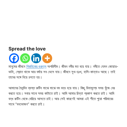
Spread the love
মানুষের জীবনে
পিকনিকের গুরুত্ব
অপরিসীম। জীবন নদীর মত বয়ে যায়। নদীতে যেমন জোয়ার-
ভাটা, স্রোত থাকে আর বর্ষায় সব ভেসে যায়। জীবনে সুখ-দুঃখ, হাসি-কান্নাও আছে। তাই
তাদের সঙ্গে নিয়ে চলতে হয়।
আমাদের দৈনন্দিন ব্যস্ত রুটিন মাঝে মাঝে দম বন্ধ হয়ে যায়। কিছু বিনামূল্যে সময় খুঁজে বের
করতে হয়ে। সবার সাথে সময় কাটাতে চাই। আমি আমার চিন্তা প্রকাশ করতে চাই। আমি
বন্ধ রুটিন থেকে বেরিয়ে আসতে চাই। আর সেই কারণেই আমরা এই শীতে পুরো পরিবারের
সাথে “বনভোজন” করতে চাই।