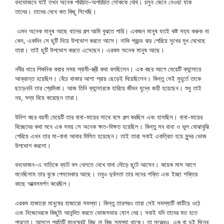
বনভোজনে যাই তখন অনেক পরিচিত-অপরিচিত লোককে দেখি। চলুন জেনে নেওয়া যাক
তাদের। তাদের দেখে কত কিছু শিখেছি।
এমন অনেক মানুষ আছে যাদের গল্প আমি বুঝতে পারি। একজন মানুষ যতই কষ্ট সহ্য করুক না
কেন, একদিন সে ছুটি নিয়ে উপভোগ করতে আসে। নাকি প্রচন্ড ঝড় পেরিয়ে সুখের মুখ দেখেছে
তারা। তাই ছুটি উপভোগ করতে এসেছেন। এরকম অনেক মানুষ আছে।
নদীর ধারে পিকনিক করার সময় স্বামী-স্ত্রী কথা বলছিলেন। এক বছর আগে মেয়েটি ক্যান্সারে
আক্রান্ত হয়েছিল। বেঁচে থাকার আশা প্রায় ছেড়েই দিয়েছিলেন। কিন্তু সেই মুহূর্তে তাকে
ছাড়েননি তার প্রেমিকা। আজ তিনি ক্যান্সারকে হারিয়ে জীবন যুদ্ধে জয়ী হয়েছেন। শুধু তাই
নয়, সদ্য বিয়ে করেছেন তারা।
উনিশ বছর বয়সী মেয়েটি তার বাবা-মায়ের সাথে বসে গল্প করছিল এবং হাসছিল। বাবা-মায়ের
বিচ্ছেদের কথা শুনে এক সময় সে অনেক ক্ষত-বিক্ষত হয়েছিল। কিন্তু সব বাধা ও ভুল বোঝাবুঝি
পেরিয়ে এখন তার মা-বাবা আবার মিলিত হয়েছেন। তাই তারা সবাই একত্রিত হয়ে সুন্দর ভোজ
উপভোগ করলো।
বনভোজন-এ নাতিকে ব্যাট বল খেলতে দেখে দাদা দৌড়ে ছুটে আসেন। কয়েক মাস আগে
শুনেছিলাম তার বুকে পেসমেকার আছে। তবুও দুর্বলতা তার মনের শক্তি এবং ইচ্ছা শক্তির
কাছে আত্মসমর্পণ করেছিল।
এরকম হাজারো মানুষের হাজারো সমস্যা। কিন্তু তারপরও তারা সেই সমস্যাটি কাটিয়ে ওঠে
এবং নিজেদেরকে কিছুটা আনন্দিত করতে ভোজসভায় যোগ দেয়। সবাই যদি তাদের মত হতে
পারতো। আসলে প্রতিটি মানুষেরই কিছু না কিছু সমস্যা থাকে। তা সত্ত্বেও, এক বা দুই দিনের