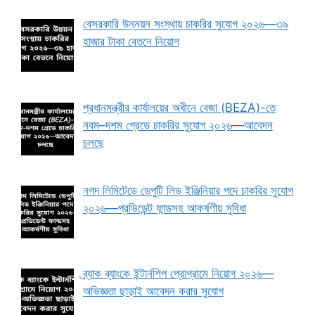
বেসরকারি উন্নয়ন সংস্থায় চাকরির সুযোগ ২০২৬—৩৯
হাজার টাকা বেতনে নিয়োগ
প্রধানমন্ত্রীর কার্যালয়ের অধীনে বেজা (BEZA)-তে
নবম–দশম গ্রেডে চাকরির সুযোগ ২০২৬—আবেদন
চলছে
নগদ লিমিটেডে ডেপুটি লিড ইঞ্জিনিয়ার পদে চাকরির সুযোগ
২০২৬—প্রভিডেন্ট ফান্ডসহ আকর্ষণীয় সুবিধা
ব্র্যাক ব্যাংকে ইন্টার্নশিপ প্রোগ্রামে নিয়োগ ২০২৬—
অভিজ্ঞতা ছাড়াই আবেদন করার সুযোগ