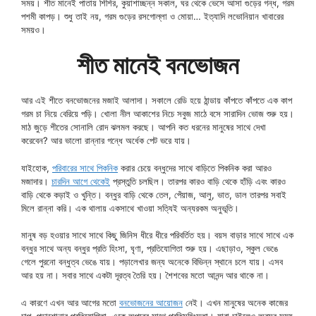
সময়। শীত মানেই পাতায় শিশির, কুয়াশাচ্ছন্ন সকাল, ঘর থেকে ভেসে আসা গুড়ের গন্ধ, গরম
পশমী কাপড়। শুধু তাই নয়, গরম গুড়ের রসগোল্লা ও মোয়া… ইত্যাদি লভোনিয়ান খাবারের
সময়ও।
শীত মানেই বনভোজন
আর এই শীতে বনভোজনের মজাই আলাদা। সকালে রেডি হয়ে ঠান্ডায় কাঁপতে কাঁপতে এক কাপ
গরম চা নিয়ে বেরিয়ে পড়ি। খোলা নীল আকাশের নিচে সবুজ মাঠে বসে সারাদিন ভোজ শুরু হয়।
মাঠ জুড়ে শীতের সোনালি রোদ ঝলমল করছে। আপনি কত ধরনের মানুষের সাথে দেখা
করেবেন? আর ভালো রান্নার গন্ধে অর্ধেক পেট ভরে যায়।
যাইহোক,
পরিবারের সাথে পিকনিক
করার চেয়ে বন্ধুদের সাথে বাড়িতে পিকনিক করা আরও
মজাদার।
চারদিন আগে থেকেই
প্রস্তুতি চলছিল। তারপর কারও বাড়ি থেকে হাঁড়ি এবং কারও
বাড়ি থেকে কড়াই ও খুন্তি। বন্ধুর বাড়ি থেকে তেল, পেঁয়াজ, আলু, ভাত, ডাল তারপর সবাই
মিলে রান্না করি। এক থালায় একসাথে খাওয়া সত্যিই অন্যরকম অনুভূতি।
মানুষ বড় হওয়ার সাথে সাথে কিছু জিনিস ধীরে ধীরে পরিবর্তিত হয়। বয়স বাড়ার সাথে সাথে এক
বন্ধুর সাথে অন্য বন্ধুর প্রতি হিংসা, ঘৃণা, প্রতিযোগিতা শুরু হয়। এছাড়াও, স্কুল ভেঙে
গেলে পুরনো বন্ধুত্ব ভেঙে যায়। পড়ালেখার জন্য অনেকে বিভিন্ন স্থানে চলে যায়। এসব
আর হয় না। সবার সাথে একটা দূরত্ব তৈরি হয়। শৈশবের মতো আনন্দ আর থাকে না।
এ কারণে এখন আর আগের মতো
বনভোজনের আয়োজন
নেই। এখন মানুষের অনেক কাজের
চাপ, পড়াশোনার প্রতিযোগিতা, একে অপরের সাথে প্রতিসহিংসতা। যারা চাইলেও অবসর সময়