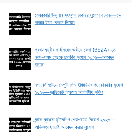
বেসরকারি উন্নয়ন সংস্থায় চাকরির সুযোগ ২০২৬—৩৯
হাজার টাকা বেতনে নিয়োগ
প্রধানমন্ত্রীর কার্যালয়ের অধীনে বেজা (BEZA)-তে
নবম–দশম গ্রেডে চাকরির সুযোগ ২০২৬—আবেদন
চলছে
নগদ লিমিটেডে ডেপুটি লিড ইঞ্জিনিয়ার পদে চাকরির সুযোগ
২০২৬—প্রভিডেন্ট ফান্ডসহ আকর্ষণীয় সুবিধা
ব্র্যাক ব্যাংকে ইন্টার্নশিপ প্রোগ্রামে নিয়োগ ২০২৬—
অভিজ্ঞতা ছাড়াই আবেদন করার সুযোগ