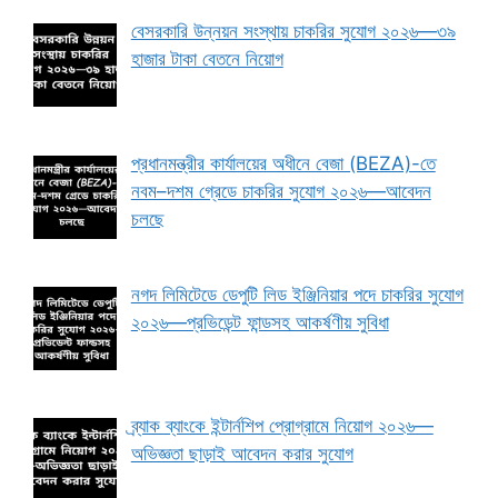
বেসরকারি উন্নয়ন সংস্থায় চাকরির সুযোগ ২০২৬—৩৯
হাজার টাকা বেতনে নিয়োগ
প্রধানমন্ত্রীর কার্যালয়ের অধীনে বেজা (BEZA)-তে
নবম–দশম গ্রেডে চাকরির সুযোগ ২০২৬—আবেদন
চলছে
নগদ লিমিটেডে ডেপুটি লিড ইঞ্জিনিয়ার পদে চাকরির সুযোগ
২০২৬—প্রভিডেন্ট ফান্ডসহ আকর্ষণীয় সুবিধা
ব্র্যাক ব্যাংকে ইন্টার্নশিপ প্রোগ্রামে নিয়োগ ২০২৬—
অভিজ্ঞতা ছাড়াই আবেদন করার সুযোগ