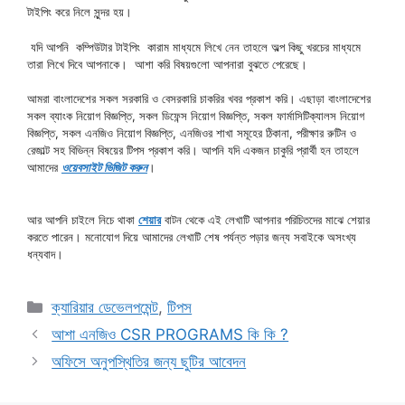
টাইপিং করে নিলে সুন্দর হয়।
যদি আপনি কম্পিউটার টাইপিং কারাম মাধ্যমে লিখে নেন তাহলে অল্প কিছু খরচের মাধ্যমে
তারা লিখে দিবে আপনাকে। আশা করি বিষয়গুলো আপনারা বুঝতে পেরেছে।
আমরা বাংলাদেশের সকল সরকারি ও বেসরকারি চাকরির খবর প্রকাশ করি। এছাড়া বাংলাদেশের
সকল ব্যাংক নিয়োগ বিজ্ঞপ্তি, সকল ডিফেন্স নিয়োগ বিজ্ঞপ্তি, সকল ফার্মাসিটিক্যালস নিয়োগ
বিজ্ঞপ্তি, সকল এনজিও নিয়োগ বিজ্ঞপ্তি, এনজিওর শাখা সমূহের ঠিকানা, পরীক্ষার রুটিন ও
রেজাল্ট সহ বিভিন্ন বিষয়ের টিপস প্রকাশ করি। আপনি যদি একজন চাকুরি প্রার্থী হন তাহলে
আমাদের
ওয়েবসাইট ভিজিট করুন
।
আর আপনি চাইলে নিচে থাকা
শেয়ার
বাটন থেকে এই লেখাটি আপনার পরিচিতদের মাঝে শেয়ার
করতে পারেন। মনোযোগ দিয়ে আমাদের লেখাটি শেষ পর্যন্ত পড়ার জন্য সবাইকে অসংখ্য
ধন্যবাদ।
Categories
ক্যারিয়ার ডেভেলপমেন্ট
,
টিপস
আশা এনজিও CSR PROGRAMS কি কি ?
অফিসে অনুপস্থিতির জন্য ছুটির আবেদন