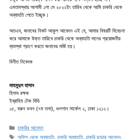
এমতাবস্থায় আগামী ১লা মে ২০২২ইং তারিখ থেকে আমি চাকরি থেকে
অব্যাহতি পেতে ইচ্ছুক।
অতএব, জনাবের নিকট আকুল আবেদন এই যে, আমার বিষয়টি বিবেচনা
করে আমাকে উক্ত তারিখে চাকরি থেকে অব্যাহতি দানের প্রয়োজনীয়
ব্যবস্থা গ্রহণ করতে জনাবের মর্জি হয়।
বিনীত নিবেদক
মাহমুদুল হাসান
হিসাব রক্ষক
ইব্রাহিম টেক বিডি
১৫, বরুন ভবন (৭ম তলা), গুলশান সার্কেল ২, ঢাকা ১২১২।
Categories
চাকরির আবেদন
Tags
অফিস থেকে অব্যাহতি
,
চাকরি অব্যাহতি
,
চাকরি ছাড়ার আবেদন
,