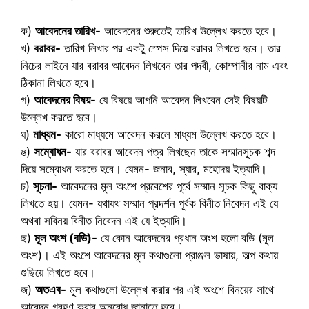
ক)
আবেদনের তারিখ-
আবেদনের শুরুতেই তারিখ উল্লেখ করতে হবে।
খ)
বরাবর-
তারিখ লিখার পর একটু স্পেস দিয়ে বরাবর লিখতে হবে। তার
নিচের লাইনে যার বরাবর আবেদন লিখবেন তার পদবী, কোম্পানীর নাম এবং
ঠিকানা লিখতে হবে।
গ)
আবেদনের বিষয়-
যে বিষয়ে আপনি আবেদন লিখবেন সেই বিষয়টি
উল্লেখ করতে হবে।
ঘ)
মাধ্যম-
কারো মাধ্যমে আবেদন করলে মাধ্যম উল্লেখ করতে হবে।
ঙ)
সম্বোধন-
যার বরাবর আবেদন পত্র লিখছেন তাকে সম্মানসূচক শব্দ
দিয়ে সম্বোধন করতে হবে। যেমন- জনাব, স্যার, মহোদয় ইত্যাদি।
চ)
সূচনা-
আবেদনের মূল অংশে প্রবেশের পূর্বে সম্মান সূচক কিছু বাক্য
লিখতে হয়। যেমন- যথাযথ সম্মান প্রদর্শন পূর্বক বিনীত নিবেদন এই যে
অথবা সবিনয় বিনীত নিবেদন এই যে ইত্যাদি।
ছ)
মূল অংশ (বডি)-
যে কোন আবেদনের প্রধান অংশ হলো বডি (মূল
অংশ)। এই অংশে আবেদনের মূল কথাগুলো প্রাঞ্জল ভাষায়, অল্প কথায়
গুছিয়ে লিখতে হবে।
জ)
অতএব-
মূল কথাগুলো উল্লেখ করার পর এই অংশে বিনয়ের সাথে
আবেদন গ্রহণ করার অনুরোধ জানাতে হবে।