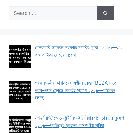
Search
for:
বেসরকারি উন্নয়ন সংস্থায় চাকরির সুযোগ ২০২৬—৩৯
হাজার টাকা বেতনে নিয়োগ
প্রধানমন্ত্রীর কার্যালয়ের অধীনে বেজা (BEZA)-তে
নবম–দশম গ্রেডে চাকরির সুযোগ ২০২৬—আবেদন
চলছে
নগদ লিমিটেডে ডেপুটি লিড ইঞ্জিনিয়ার পদে চাকরির সুযোগ
২০২৬—প্রভিডেন্ট ফান্ডসহ আকর্ষণীয় সুবিধা