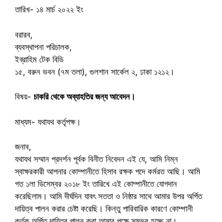
তারিখ- ১৪ মার্চ ২০২২ ইং
বরারব,
ব্যবস্থাপনা পরিচালক,
ইব্রাহিম টেক বিডি
১৫, বরুন ভবন (৭ম তলা), গুলশান সার্কেল ২, ঢাকা ১২১২।
বিষয়-
চাকরি থেকে অব্যাহতির জন্য আবেদন।
মাধ্যম- যথাযথ কর্তৃপক্ষ।
জনাব,
যথাযথ সম্মান প্রদর্শন পূর্বক বিনীত নিবেদন এই যে, আমি নিম্ন
স্বাক্ষরকারী আপনার কোম্পানীতে হিসাব রক্ষক পদে কর্মরত আছি। আমি
গত ১লা ডিসেম্বর ২০১৮ ইং তারিখে এই কোম্পানীতে যোগদান
করেছিলাম। আমি দীর্ঘদিন যাবৎ সততা ও নিষ্ঠার সাথে আমার উপর অর্পিত
দায়িত্ব পালন করার চেষ্টা করেছি। কিন্তু পারিবারিক কারণে কোম্পানী
কর্তৃক অর্পিত দায়িত্ব পালন করা আমার পক্ষে সম্ভব হচ্ছে না।