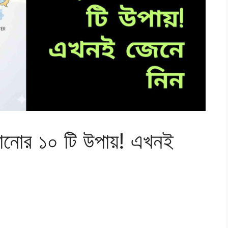
াড়ানোর ১০ টি উপায়! এখনই