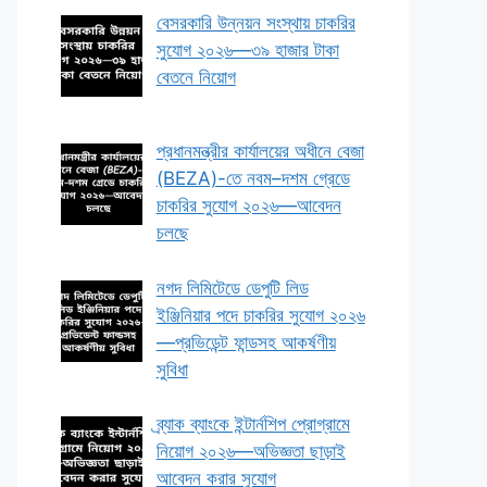
বেসরকারি উন্নয়ন সংস্থায় চাকরির
সুযোগ ২০২৬—৩৯ হাজার টাকা
বেতনে নিয়োগ
প্রধানমন্ত্রীর কার্যালয়ের অধীনে বেজা
(BEZA)-তে নবম–দশম গ্রেডে
চাকরির সুযোগ ২০২৬—আবেদন
চলছে
নগদ লিমিটেডে ডেপুটি লিড
ইঞ্জিনিয়ার পদে চাকরির সুযোগ ২০২৬
—প্রভিডেন্ট ফান্ডসহ আকর্ষণীয়
সুবিধা
ব্র্যাক ব্যাংকে ইন্টার্নশিপ প্রোগ্রামে
নিয়োগ ২০২৬—অভিজ্ঞতা ছাড়াই
আবেদন করার সুযোগ