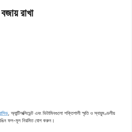
 বজায় রাখা
যাসিড
, অ্যান্টিঅক্সিডেন্ট এবং ভিটামিনগুলো শক্তিশালী স্মৃতি ও স্নায়ুমণ্ডলীয়
 ও রঙিন ফল-মূল নিয়মিত যোগ করুন।