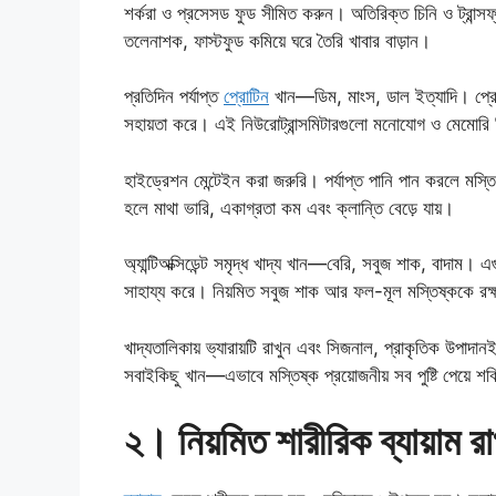
শর্করা ও প্রসেসড ফুড সীমিত করুন। অতিরিক্ত চিনি ও ট্রান্সফ
তলেনাশক, ফাস্টফুড কমিয়ে ঘরে তৈরি খাবার বাড়ান।
প্রতিদিন পর্যাপ্ত
প্রোটিন
খান—ডিম, মাংস, ডাল ইত্যাদি। প্রোটি
সহায়তা করে। এই নিউরোট্রান্সমিটারগুলো মনোযোগ ও মেমোরি নিয়ন
হাইড্রেশন মেন্টেইন করা জরুরি। পর্যাপ্ত পানি পান করলে মস্ত
হলে মাথা ভারি, একাগ্রতা কম এবং ক্লান্তি বেড়ে যায়।
অ্যান্টিঅক্সিডেন্ট সমৃদ্ধ খাদ্য খান—বেরি, সবুজ শাক, বাদাম। এ
সাহায্য করে। নিয়মিত সবুজ শাক আর ফল-মূল মস্তিষ্ককে রক
খাদ্যতালিকায় ভ্যারায়টি রাখুন এবং সিজনাল, প্রাকৃতিক উপাদা
সবাইকিছু খান—এভাবে মস্তিষ্ক প্রয়োজনীয় সব পুষ্টি পেয়ে শ
২। নিয়মিত শারীরিক ব্যায়াম রা