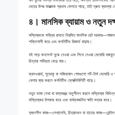
দেহের উপর মারাত্মক প্রভাব ফেলতে পারে, তাই দ্রুত ব্যবস্থা ন
৪। মানসিক ব্যায়াম ও নতুন দক
মস্তিষ্ককে সক্রিয় রাখতে নিয়মিত মানসিক চর্চা দরকার—পাজল, 
শক্তিশালী করে এবং কগনিটিভ রিজার্ভ বাড়ায়।
বই পড়ে কনসেপ্ট বুঝে নেওয়া এবং লিখে নেওয়া মেমোরি মজবুত ক
চিন্তার গভীরতা বেড়ে যায়।
ক্রসওয়ার্ড, সুডোকু বা লজিক্যাল গেমগুলো শর্ট-টার্ম মেমোর
খেলায় ব্যয় করলে কগনিটিভ ফ্লেক্সিবিলিটি বাড়ে।
নতুন ভাষা শেখা বা বাদ্যযন্ত্র অনুশীলন করলে মস্তিষ্কে বিভ
মস্তিষ্কের উপকার করে এবং বার্ধক্যজনিত ক্ষতি মন্থর করে।
সৃজনশীল কাজ—লেখালেখি, চিত্রাংকন বা হাতের কাজ—মেন্টাল রি