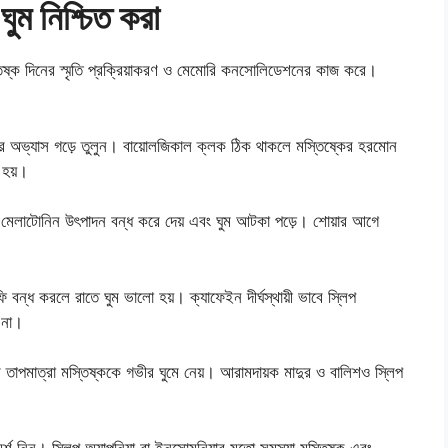
ঘুম নিশ্চিত করা
্তিষ্ক দিনের স্মৃতি প্রক্রিয়াকরণ ও মেমোরি কনসোলিডেশনের কাজ করে।
ার অভ্যাস গড়ে তুলুন। বায়োলজিকাল ক্লক ঠিক থাকলে মস্তিষ্কের হরমোন
 হয়।
 মেলাটোনিন উৎপাদন বন্ধ করে দেয় এবং ঘুম আটকা পড়ে। শোয়ার আগে
্ধ করলে রাতে ঘুম ভালো হয়। ক্যাফেইন দীর্ঘস্থায়ী ভাবে স্লিপ
় না।
াপমাত্রা মস্তিষ্ককে গভীর ঘুমে নেয়। আরামদায়ক মাদুর ও বালিশও স্লিপ
ামর্শ নিন। স্লিপ অ্যাপনিয়া বা ইনসোমনিয়ার মতো সমস্যা মস্তিষ্ক এবং