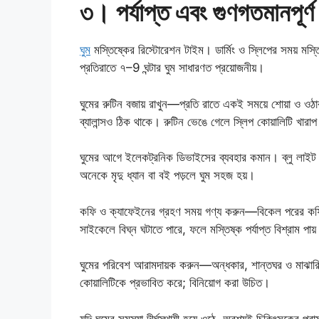
৩। পর্যাপ্ত এবং গুণগতমানপূর্ণ 
ঘুম
মস্তিষ্কের রিস্টোরেশন টাইম। ডার্মিং ও স্লিপের সময় মস
প্রতিরাতে ৭–9 ঘন্টার ঘুম সাধারণত প্রয়োজনীয়।
ঘুমের রুটিন বজায় রাখুন—প্রতি রাতে একই সময়ে শোয়া ও ওঠ
ব্যালান্সও ঠিক থাকে। রুটিন ভেঙে গেলে স্লিপ কোয়ালিটি খারাপ
ঘুমের আগে ইলেকট্রনিক ডিভাইসের ব্যবহার কমান। ব্লু লাইট
অনেকে মৃদু ধ্যান বা বই পড়লে ঘুম সহজ হয়।
কফি ও ক্যাফেইনের গ্রহণ সময় গণ্য করুন—বিকেল পরের কফি বন
সাইকেলে বিঘ্ন ঘটাতে পারে, ফলে মস্তিষ্ক পর্যাপ্ত বিশ্রাম পায
ঘুমের পরিবেশ আরামদায়ক করুন—অন্ধকার, শান্তঘর ও মাঝারি ত
কোয়ালিটিকে প্রভাবিত করে; বিনিয়োগ করা উচিত।
যদি ঘুমের সমস্যা দীর্ঘস্থায়ী হয়ে ওঠে, অবশ্যই চিকিৎসকের পর