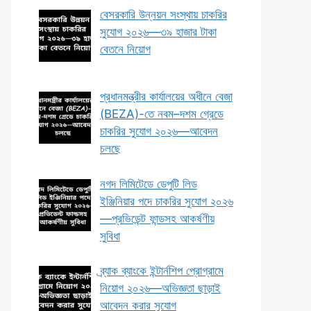
বেসরকারি উন্নয়ন সংস্থায় চাকরির
সুযোগ ২০২৬—৩৯ হাজার টাকা
বেতনে নিয়োগ
প্রধানমন্ত্রীর কার্যালয়ের অধীনে বেজা
(BEZA)-তে নবম–দশম গ্রেডে
চাকরির সুযোগ ২০২৬—আবেদন
চলছে
নগদ লিমিটেডে ডেপুটি লিড
ইঞ্জিনিয়ার পদে চাকরির সুযোগ ২০২৬
—প্রভিডেন্ট ফান্ডসহ আকর্ষণীয়
সুবিধা
ব্র্যাক ব্যাংকে ইন্টার্নশিপ প্রোগ্রামে
নিয়োগ ২০২৬—অভিজ্ঞতা ছাড়াই
আবেদন করার সুযোগ