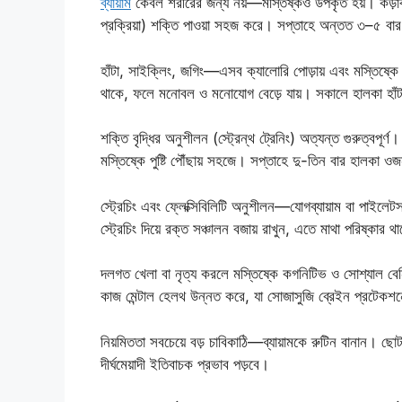
ব্যায়াম
কেবল শরীরের জন্য নয়—মস্তিষ্কও উপকৃত হয়। কড়াকড়
প্রক্রিয়া) শক্তি পাওয়া সহজ করে। সপ্তাহে অন্তত ৩–৫ বার 
হাঁটা, সাইক্লিং, জগিং—এসব ক্যালোরি পোড়ায় এবং মস্তিষ্ক
থাকে, ফলে মনোবল ও মনোযোগ বেড়ে যায়। সকালে হালকা হাঁ
শক্তি বৃদ্ধির অনুশীলন (স্ট্রেন্থ ট্রেনিং) অত্যন্ত গুরুত্ব
মস্তিষ্কে পুষ্টি পৌঁছায় সহজে। সপ্তাহে দু-তিন বার হালকা ওজন 
স্ট্রেচিং এবং ফ্লেক্সিবিলিটি অনুশীলন—যোগব্যায়াম বা পাইল
স্ট্রেচিং দিয়ে রক্ত সঞ্চালন বজায় রাখুন, এতে মাথা পরিষ্কার 
দলগত খেলা বা নৃত্য করলে মস্তিষ্কে কগনিটিভ ও সোশ্যাল বেন
কাজ মেন্টাল হেলথ উন্নত করে, যা সোজাসুজি ব্রেইন প্রটেক
নিয়মিততা সবচেয়ে বড় চাবিকাঠি—ব্যায়ামকে রুটিন বানান। ছোট ল
দীর্ঘমেয়াদী ইতিবাচক প্রভাব পড়বে।