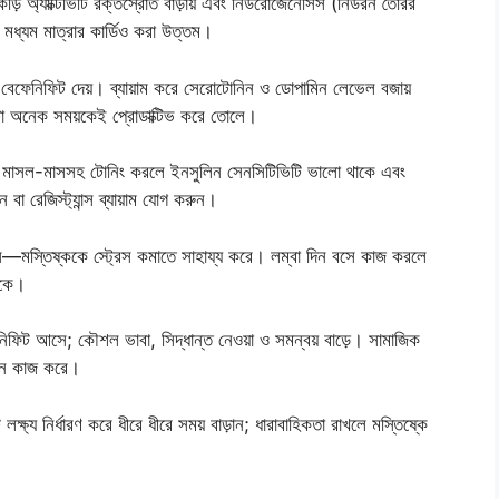
ি অ্যাক্টিভিটি রক্তস্রোত বাড়ায় এবং নিউরোজেনেসিস (নিউরন তৈরির
মধ্যম মাত্রার কার্ডিও করা উত্তম।
ে বেফেনিফিট দেয়। ব্যায়াম করে সেরোটোনিন ও ডোপামিন লেভেল বজায়
টা অনেক সময়কেই প্রোডাক্টিভ করে তোলে।
পূর্ণ। মাসল-মাসসহ টোনিং করলে ইনসুলিন সেনসিটিভিটি ভালো থাকে এবং
বা রেজিস্ট্যান্স ব্যায়াম যোগ করুন।
েটস—মস্তিষ্ককে স্ট্রেস কমাতে সাহায্য করে। লম্বা দিন বসে কাজ করলে
থাকে।
িফিট আসে; কৌশল ভাবা, সিদ্ধান্ত নেওয়া ও সমন্বয় বাড়ে। সামাজিক
শনে কাজ করে।
ক্ষ্য নির্ধারণ করে ধীরে ধীরে সময় বাড়ান; ধারাবাহিকতা রাখলে মস্তিষ্কে