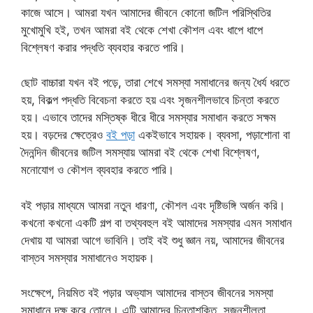
কাজে আসে। আমরা যখন আমাদের জীবনে কোনো জটিল পরিস্থিতির
মুখোমুখি হই, তখন আমরা বই থেকে শেখা কৌশল এবং ধাপে ধাপে
বিশ্লেষণ করার পদ্ধতি ব্যবহার করতে পারি।
ছোট বাচ্চারা যখন বই পড়ে, তারা শেখে সমস্যা সমাধানের জন্য ধৈর্য ধরতে
হয়, বিকল্প পদ্ধতি বিবেচনা করতে হয় এবং সৃজনশীলভাবে চিন্তা করতে
হয়। এভাবে তাদের মস্তিষ্ক ধীরে ধীরে সমস্যার সমাধান করতে সক্ষম
হয়। বড়দের ক্ষেত্রেও
বই পড়া
একইভাবে সহায়ক। ব্যবসা, পড়াশোনা বা
দৈনন্দিন জীবনের জটিল সমস্যায় আমরা বই থেকে শেখা বিশ্লেষণ,
মনোযোগ ও কৌশল ব্যবহার করতে পারি।
বই পড়ার মাধ্যমে আমরা নতুন ধারণা, কৌশল এবং দৃষ্টিভঙ্গি অর্জন করি।
কখনো কখনো একটি গল্প বা তথ্যবহুল বই আমাদের সমস্যার এমন সমাধান
দেখায় যা আমরা আগে ভাবিনি। তাই বই শুধু জ্ঞান নয়, আমাদের জীবনের
বাস্তব সমস্যার সমাধানেও সহায়ক।
সংক্ষেপে, নিয়মিত বই পড়ার অভ্যাস আমাদের বাস্তব জীবনের সমস্যা
সমাধানে দক্ষ করে তোলে। এটি আমাদের চিন্তাশক্তি, সৃজনশীলতা,