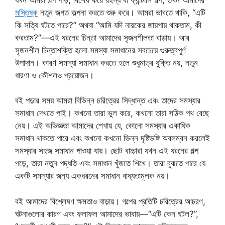
মস্তিষ্ক
নতুন জগত কল্পনা করতে শুরু করে। আমরা ভাবতে থাকি, “এটি
কি সত্যি ঘটতে পারে?” অথবা “আমি যদি নায়কের জায়গায় থাকতাম, কী
করতাম?”—এই ধরনের চিন্তা আমাদের সৃজনশীলতা বাড়ায়। আর
সৃজনশীল চিন্তাশক্তি হলো সমস্যা সমাধানের সবচেয়ে গুরুত্বপূর্ণ
উপাদান। কারণ সমস্যা সমাধান করতে হলে শুধুমাত্র যুক্তি নয়, নতুন
ধারণা ও কৌশলও প্রয়োজন।
বই পড়ার সময় আমরা বিভিন্ন চরিত্রের সিদ্ধান্ত এবং তাদের সমস্যার
সমাধান দেখতে পাই। কখনো তারা ভুল করে, কখনো তারা সঠিক পথ বেছে
নেয়। এই অভিজ্ঞতা আমাদের শেখায় যে, কোনো সমস্যার একাধিক
সমাধান থাকতে পারে এবং কখনো কখনো ভিন্ন দৃষ্টিভঙ্গি অবলম্বন করলেই
সমস্যার সহজ সমাধান পাওয়া যায়। ছোট বাচ্চারা যখন এই ধরনের গল্প
পড়ে, তারা নতুন পদ্ধতি এবং সমাধান খুঁজতে শিখে। তারা বুঝতে পারে যে
একটি সমস্যার জন্য একধরনের সমাধান বাধ্যতামূলক নয়।
বই আমাদের বিশ্লেষণ ক্ষমতাও বাড়ায়। গল্পের প্রতিটি চরিত্রের আচরণ,
ঘটনাগুলোর কারণ এবং ফলাফল আমাদের ভাবায়—“এটি কেন ঘটল?”,