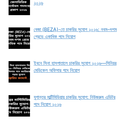
২০২৬
বেজা (BEZA)-তে চাকরির সুযোগ ২০২৬: নবম–দশম
গ্রেডে একাধিক পদে নিয়োগ
ইবনে সিনা হাসপাতালে চাকরির সুযোগ ২০২৬—সিনিয়র
মেডিকেল অফিসার পদে নিয়োগ
যুগান্তর মাল্টিমিডিয়ায় চাকরির সুযোগ: নিউজরুম এডিটর
পদে নিয়োগ ২০২৬