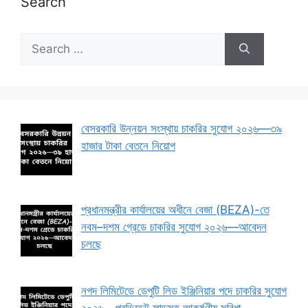
Search
Search
for:
বেসরকারি উন্নয়ন সংস্থায় চাকরির সুযোগ ২০২৬—৩৯
হাজার টাকা বেতনে নিয়োগ
প্রধানমন্ত্রীর কার্যালয়ের অধীনে বেজা (BEZA)-তে
নবম–দশম গ্রেডে চাকরির সুযোগ ২০২৬—আবেদন
চলছে
নগদ লিমিটেডে ডেপুটি লিড ইঞ্জিনিয়ার পদে চাকরির সুযোগ