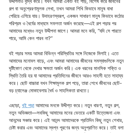
উদ্দীপনাও বৃদ্ধি করে। যখন আমরা একটি বই পড়ি, বিশেষ করে জীবনের
গল্প বা অনুপ্রেরণামূলক লেখা, তখন আমরা শিখি কিভাবে মানুষ বাধা
পেরিয়ে এগিয়ে যায়। উদাহরণস্বরূপ, একজন সাধারণ মানুষ কিভাবে কঠোর
পরিশ্রম ও ধৈর্যের মাধ্যমে সফলতা অর্জন করেছে—এই গল্প পড়ার পর
আমাদের মধ্যেও নতুন উদ্দীপনা জাগে। আমরা মনে করি, “যদি সে পারতে
পারে, আমি কেন পারব না?”
বই পড়ার সময় আমরা বিভিন্ন পরিস্থিতির সঙ্গে নিজেকে মিলাই। এতে
আমাদের মনোবল বাড়ে, এবং আমরা আমাদের জীবনের সমস্যাগুলিকে নতুন
দৃষ্টিকোণ থেকে দেখার ক্ষমতা অর্জন করি। এক ধরনের মানসিক শক্তি ও
স্থিতি তৈরি হয় যা আমাদের প্রতিদিনের জীবনে আরও সাহসী হতে সাহায্য
করে। ছোট বাচ্চারা যখন শিক্ষামূলক গল্প পড়ে, তারা শেখে জীবনের ছোট-
বড় চ্যালেঞ্জ মোকাবেলায় ধৈর্য ও সাহসিকতা রাখতে।
এছাড়া,
বই পড়া
আমাদের মনকে উদ্দীপ্ত করে। নতুন ধারণা, নতুন গল্প,
নতুন অভিজ্ঞতা—সবকিছু আমাদের মনের ভেতরে একটি উত্তেজনা এবং
আনন্দের সঞ্চার করে। এই আনন্দ আমাদেরকে প্রতিদিন কিছু নতুন শেখার,
চেষ্টা করার এবং আমাদের স্বপ্ন পূরণের জন্য অনুপ্রাণিত করে। তাই বলা