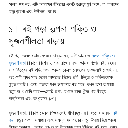
কেবল শখ নয়, এটি আমাদের জীবনের একটি গুরুত্বপূর্ণ অংশ, যা আমাদের
অনুপ্রেরণা এবং উদ্দীপনা যোগায়।
১। বই পড়া কল্পনা শক্তি ও
সৃজনশীলতা বাড়ায়
বই পড়া কেবল তথ্য নেওয়ার মাধ্যম নয়; এটি আমাদের
কল্পনা শক্তি ও
সৃজনশীলতা
বিকাশে বিশেষ ভূমিকা রাখে। যখন আমরা গল্পের বই, রহস্য
বা সাহিত্যের বই পড়ি, তখন আমরা কেবল লেখকের শব্দগুলোই দেখছি না,
বরং সেই শব্দগুলোর মধ্যে আমাদের নিজের ছবি, চিন্তা ও অভিজ্ঞতাকে
যুক্ত করছি। ছোট বাচ্চারা যখন রূপকথার বই পড়ে, তখন তারা কল্পনায়
নতুন জগৎ তৈরি করে—একটি জগৎ যেখানে তারা খুঁজে পায় বীরত্ব,
সাহসিকতা এবং বন্ধুত্বের গল্প।
সৃজনশীলতার বিকাশ কেবল শিশুকালেই সীমাবদ্ধ নয়। বড়দের জন্যও
বই
পড়া
নতুন ধারণা, সমাধান এবং সমস্যা সমাধানের নতুন উপায় নিয়ে আসে।
উদাহরণস্বরূপ, একজন লেখক বা উদ্ভাবক যখন বিভিন্ন বই পড়ে, তখন