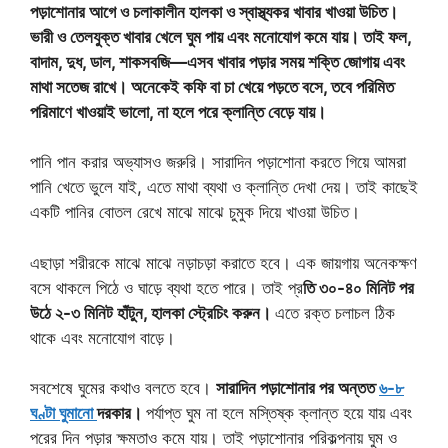
পড়াশোনার আগে ও চলাকালীন হালকা ও স্বাস্থ্যকর খাবার খাওয়া উচিত।
ভারী ও তেলযুক্ত খাবার খেলে ঘুম পায় এবং মনোযোগ কমে যায়। তাই ফল,
বাদাম, দুধ, ডাল, শাকসবজি—এসব খাবার পড়ার সময় শক্তি জোগায় এবং
মাথা সতেজ রাখে। অনেকেই কফি বা চা খেয়ে পড়তে বসে, তবে পরিমিত
পরিমাণে খাওয়াই ভালো, না হলে পরে ক্লান্তি বেড়ে যায়।
পানি পান করার অভ্যাসও জরুরি। সারাদিন পড়াশোনা করতে গিয়ে আমরা
পানি খেতে ভুলে যাই, এতে মাথা ব্যথা ও ক্লান্তি দেখা দেয়। তাই কাছেই
একটি পানির বোতল রেখে মাঝে মাঝে চুমুক দিয়ে খাওয়া উচিত।
এছাড়া শরীরকে মাঝে মাঝে নড়াচড়া করাতে হবে। এক জায়গায় অনেকক্ষণ
বসে থাকলে পিঠে ও ঘাড়ে ব্যথা হতে পারে। তাই প্র
তি ৩০-৪০ মিনিট পর
উঠে ২-৩ মিনিট হাঁটুন, হালকা স্ট্রেচিং করুন।
এতে রক্ত চলাচল ঠিক
থাকে এবং মনোযোগ বাড়ে।
সবশেষে ঘুমের কথাও বলতে হবে।
সারাদিন পড়াশোনার পর অন্তত
৬-৮
ঘণ্টা ঘুমানো
দরকার।
পর্যাপ্ত ঘুম না হলে মস্তিষ্ক ক্লান্ত হয়ে যায় এবং
পরের দিন পড়ার ক্ষমতাও কমে যায়। তাই পড়াশোনার পরিকল্পনায় ঘুম ও