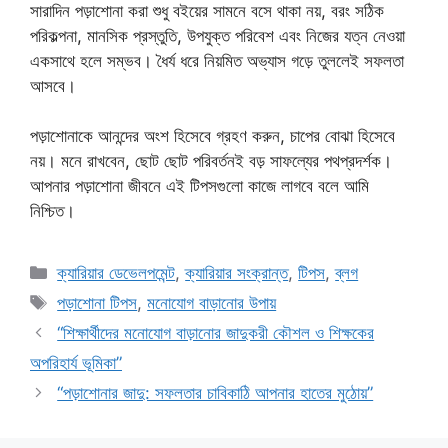
সারাদিন পড়াশোনা করা শুধু বইয়ের সামনে বসে থাকা নয়, বরং সঠিক
পরিকল্পনা, মানসিক প্রস্তুতি, উপযুক্ত পরিবেশ এবং নিজের যত্ন নেওয়া
একসাথে হলে সম্ভব। ধৈর্য ধরে নিয়মিত অভ্যাস গড়ে তুললেই সফলতা
আসবে।
পড়াশোনাকে আনন্দের অংশ হিসেবে গ্রহণ করুন, চাপের বোঝা হিসেবে
নয়। মনে রাখবেন, ছোট ছোট পরিবর্তনই বড় সাফল্যের পথপ্রদর্শক।
আপনার পড়াশোনা জীবনে এই টিপসগুলো কাজে লাগবে বলে আমি
নিশ্চিত।
Categories
ক্যারিয়ার ডেভেলপমেন্ট
,
ক্যারিয়ার সংক্রান্ত
,
টিপস
,
ব্লগ
Tags
পড়াশোনা টিপস
,
মনোযোগ বাড়ানোর উপায়
“শিক্ষার্থীদের মনোযোগ বাড়ানোর জাদুকরী কৌশল ও শিক্ষকের
অপরিহার্য ভূমিকা”
“পড়াশোনার জাদু: সফলতার চাবিকাঠি আপনার হাতের মুঠোয়”