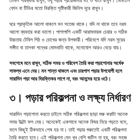
টেবিল পরিষ্কার রাখুন, শুধু পড়ার প্রয়োজনীয় বই ও খাতা রাখুন। মোবাইল
ফোন বা টিভির মতো বিরক্তি সৃষ্টিকারী জিনিস দূরে রাখুন।
ঘরে প্রাকৃতিক আলো থাকলে মন সতেজ থাকে। যদি না থাকে তবে নরম
আলো ব্যবহার করা ভালো। পাশাপাশি একটি আরামদায়ক চেয়ার ও সঠিক
উচ্চতার টেবিল পিঠ ও চোখের জন্য উপকারী। পরিবেশে যদি নরম সুরের
সঙ্গীত বা হালকা গন্ধের মোমবাতি থাকে, মনোযোগ আরও বেড়ে যায়।
সবশেষে মনে রাখুন, সঠিক সময় ও পরিবেশ তৈরি করা পড়াশোনার অর্ধেক
সাফল্য এনে দেয়। মন শান্ত থাকলে এবং চারপাশ পড়ার উপযোগী হলে
সারাদিন পড়া আর বিরক্তিকর লাগে না, বরং আনন্দের হয়ে ওঠে।
৩। পড়ার পরিকল্পনা ও লক্ষ্য নির্ধারণ
সারাদিন পড়াশোনা করতে চাইলে সঠিক পরিকল্পনা ছাড়া শুরু করাটা অনেক
সময় উল্টো ফল দেয়। অনেকেই একসাথে অনেক বিষয় নিয়ে পড়তে বসে,
ফলে কিছুই ঠিকভাবে শেষ হয় না। তাই পড়ার শুরুতেই একটি পরিকল্পনা
তৈরি করতে হবে। এই পরিকল্পনা যেন খুব বেশি জটিল না হয়, বরং সহজ