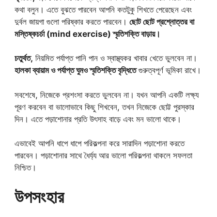
কথা বলুন। এতে বুঝতে পারবেন আপনি কতটুকু শিখতে পেরেছেন এবং
দুর্বল জায়গা গুলো পরিষ্কার করতে পারবেন।
ছোট ছোট প্রশ্নোত্তর বা
মস্তিষ্কচর্চা (mind exercise) স্মৃতিশক্তি বাড়ায়।
চতুর্থত,
নিয়মিত পর্যাপ্ত পানি পান ও স্বাস্থ্যকর খাবার খেতে ভুলবেন না।
হালকা ব্যায়াম ও পর্যাপ্ত ঘুমও স্মৃতিশক্তি বৃদ্ধিতে
গুরুত্বপূর্ণ ভূমিকা রাখে।
সবশেষে, নিজেকে প্রশংসা করতে ভুলবেন না। যখন আপনি একটি লক্ষ্য
পূরণ করবেন বা ভালোভাবে কিছু শিখবেন, তখন নিজেকে ছোট্ট পুরস্কার
দিন। এতে পড়াশোনার প্রতি উৎসাহ বাড়ে এবং মন ভালো থাকে।
এভাবেই আপনি ধাপে ধাপে পরিকল্পনা করে সারাদিন পড়াশোনা করতে
পারবেন। পড়াশোনার সাথে ধৈর্য্য আর ভালো পরিকল্পনা থাকলে সফলতা
নিশ্চিত।
উপসংহার