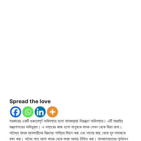
Spread the love
সরকারের একটি গুরুত্বপূর্ণ অধিদপ্তর হলো মাদকদ্রব্য নিয়ন্ত্রণ অধিদপ্তর। এটি স্বরাষ্ট্র
মন্ত্রণালয়ের অধিভুক্ত। এ দপ্তরের কাজ হলো মানুষকে মাদক সেবন থেকে বিরত রাখা।
অবৈধ্য মাদক ব্যবসায়ীদের বিরুদ্ধে শাস্তির বিধান করা এবং তাদের কাছ থেকে যুব সমাজকে
রক্ষা করা। অবৈধ পথে আসা মাদক থেকে শুল্ক আদায় নিশ্চিত করা। মাদকাসক্তদের পূর্নবাসন