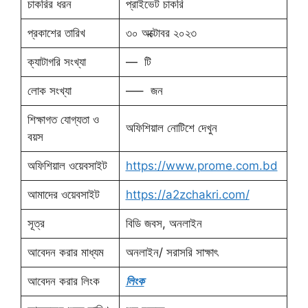
চাকরির ধরন
প্রাইভেট চাকরি
প্রকাশের তারিখ
৩০ অক্টোবর ২০২৩
ক্যাটাগরি সংখ্যা
— টি
লোক সংখ্যা
—– জন
শিক্ষাগত যোগ্যতা ও
অফিশিয়াল নোটিশে দেখুন
বয়স
অফিশিয়াল ওয়েবসাইট
https://www.prome.com.bd
আমাদের ওয়েবসাইট
https://a2zchakri.com/
সূত্র
বিডি জবস, অনলাইন
আবেদন করার মাধ্যম
অনলাইন/ সরাসরি সাক্ষাৎ
আবেদন করার লিংক
লিংক