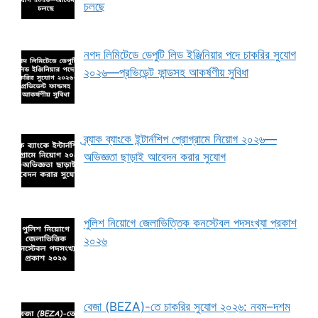
চলছে
নগদ লিমিটেডে ডেপুটি লিড ইঞ্জিনিয়ার পদে চাকরির সুযোগ
২০২৬—প্রভিডেন্ট ফান্ডসহ আকর্ষণীয় সুবিধা
ব্র্যাক ব্যাংকে ইন্টার্নশিপ প্রোগ্রামে নিয়োগ ২০২৬—
অভিজ্ঞতা ছাড়াই আবেদন করার সুযোগ
পুলিশ নিয়োগে জেলাভিত্তিক কনস্টেবল পদসংখ্যা প্রকাশ
২০২৬
বেজা (BEZA)-তে চাকরির সুযোগ ২০২৬: নবম–দশম