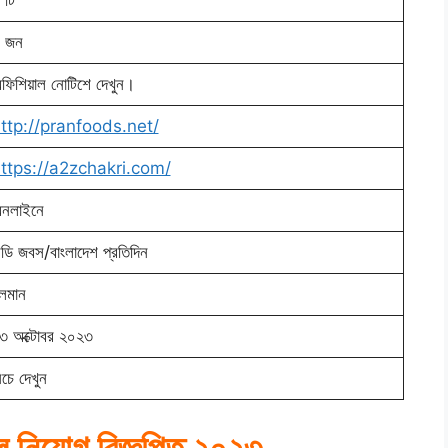
 টি
 জন
ফিশিয়াল নোটিশে দেখুন।
ttp://pranfoods.net/
ttps://a2zchakri.com/
নলাইনে
িডি জবস/বাংলাদেশ প্রতিদিন
লমান
৩ অক্টোবর ২০২৩
িচে দেখুন
ল নিয়োগ বিজ্ঞপ্তি ২০২৩