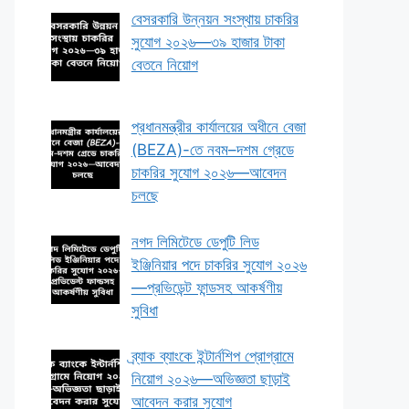
বেসরকারি উন্নয়ন সংস্থায় চাকরির
সুযোগ ২০২৬—৩৯ হাজার টাকা
বেতনে নিয়োগ
প্রধানমন্ত্রীর কার্যালয়ের অধীনে বেজা
(BEZA)-তে নবম–দশম গ্রেডে
চাকরির সুযোগ ২০২৬—আবেদন
চলছে
নগদ লিমিটেডে ডেপুটি লিড
ইঞ্জিনিয়ার পদে চাকরির সুযোগ ২০২৬
—প্রভিডেন্ট ফান্ডসহ আকর্ষণীয়
সুবিধা
ব্র্যাক ব্যাংকে ইন্টার্নশিপ প্রোগ্রামে
নিয়োগ ২০২৬—অভিজ্ঞতা ছাড়াই
আবেদন করার সুযোগ